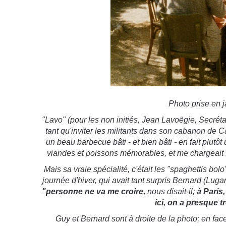
Photo prise en j
"Lavo" (pour les non initiés, Jean Lavoëgie, Secréta
tant qu'inviter les militants dans son cabanon de Ca
un beau barbecue bâti - et bien bâti - en fait plutôt
viandes et poissons mémorables, et me chargeait 
Mais sa vraie spécialité, c'était les "spaghettis bolo
journée d'hiver, qui avait tant surpris Bernard (Lugan
"personne ne va me croire,
nous disait-il;
à Paris,
ici, on a presque t
Guy et Bernard sont à droite de la photo; en fa