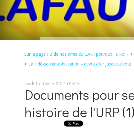
Sur la page FB de nos amis du GAR : pourquoi le Roi ?
La « dé-soixante-huisation » devra aller jusqu’au bout,
lundi 15
février 2021
01h25
Documents pour serv
histoire de l'URP (1).