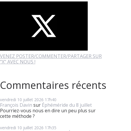
VENEZ POSTER/COMMENTER/PARTAGER SUR
"X" AVEC NOUS !
Commentaires récents
vendredi 10
juillet 2026
17h40
François Davin
sur
Éphéméride du 8 juillet
Pourriez-vous nous en dire un peu plus sur
cette méthode ?
vendredi 10
juillet 2026
17h35