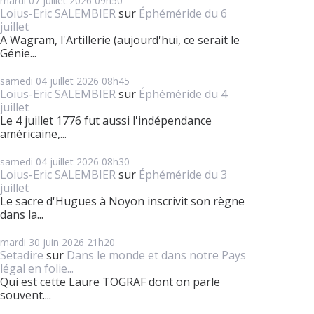
mardi 07
juillet 2026
09h50
Loius-Eric SALEMBIER
sur
Éphéméride du 6
juillet
A Wagram, l'Artillerie (aujourd'hui, ce serait le
Génie...
samedi 04
juillet 2026
08h45
Loius-Eric SALEMBIER
sur
Éphéméride du 4
juillet
Le 4 juillet 1776 fut aussi l'indépendance
américaine,...
samedi 04
juillet 2026
08h30
Loius-Eric SALEMBIER
sur
Éphéméride du 3
juillet
Le sacre d'Hugues à Noyon inscrivit son règne
dans la...
mardi 30
juin 2026
21h20
Setadire
sur
Dans le monde et dans notre Pays
légal en folie...
Qui est cette Laure TOGRAF dont on parle
souvent....