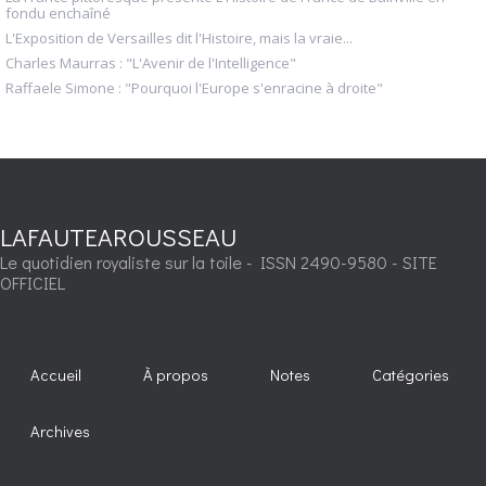
fondu enchaîné
L'Exposition de Versailles dit l'Histoire, mais la vraie...
Charles Maurras : "L'Avenir de l'Intelligence"
Raffaele Simone : "Pourquoi l'Europe s'enracine à droite"
LAFAUTEAROUSSEAU
Le quotidien royaliste sur la toile - ISSN 2490-9580 - SITE
OFFICIEL
Accueil
À propos
Notes
Catégories
Archives