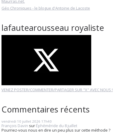
Maurras.net.
Géo Chroniques - le blogue d'Antoine de Lacoste
lafautearousseau royaliste
VENEZ POSTER/COMMENTER/PARTAGER SUR "X" AVEC NOUS !
Commentaires récents
vendredi 10
juillet 2026
17h40
François Davin
sur
Éphéméride du 8 juillet
Pourriez-vous nous en dire un peu plus sur cette méthode ?