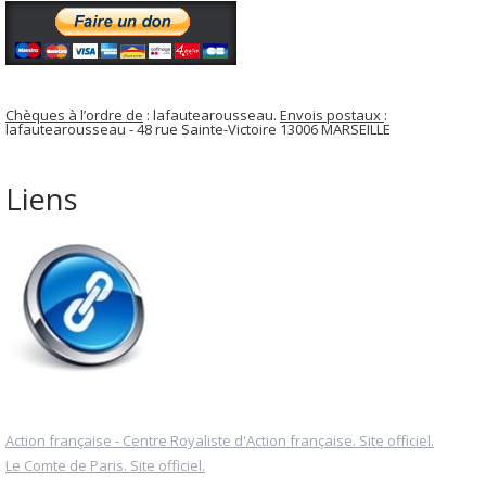
Chèques à l’ordre de
: lafautearousseau.
Envois postaux
:
lafautearousseau - 48 rue Sainte-Victoire 13006 MARSEILLE
Liens
Action française - Centre Royaliste d'Action française. Site officiel.
Le Comte de Paris. Site officiel.