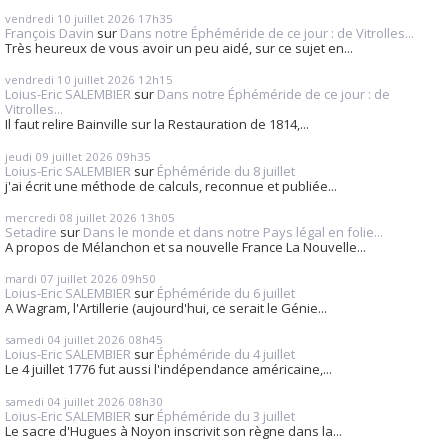
vendredi 10
juillet 2026
17h35
François Davin
sur
Dans notre Éphéméride de ce jour : de Vitrolles...
Très heureux de vous avoir un peu aidé, sur ce sujet en...
vendredi 10
juillet 2026
12h15
Loius-Eric SALEMBIER
sur
Dans notre Éphéméride de ce jour : de
Vitrolles...
Il faut relire Bainville sur la Restauration de 1814,...
jeudi 09
juillet 2026
09h35
Loius-Eric SALEMBIER
sur
Éphéméride du 8 juillet
j'ai écrit une méthode de calculs, reconnue et publiée...
mercredi 08
juillet 2026
13h05
Setadire
sur
Dans le monde et dans notre Pays légal en folie...
A propos de Mélanchon et sa nouvelle France La Nouvelle...
mardi 07
juillet 2026
09h50
Loius-Eric SALEMBIER
sur
Éphéméride du 6 juillet
A Wagram, l'Artillerie (aujourd'hui, ce serait le Génie...
samedi 04
juillet 2026
08h45
Loius-Eric SALEMBIER
sur
Éphéméride du 4 juillet
Le 4 juillet 1776 fut aussi l'indépendance américaine,...
samedi 04
juillet 2026
08h30
Loius-Eric SALEMBIER
sur
Éphéméride du 3 juillet
Le sacre d'Hugues à Noyon inscrivit son règne dans la...