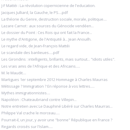
J-F Mattéi : La révolution copernicienne de l'education.
Jacques Julliard, la Gauche, le PS....pdf
La théorie du Genre, destruction sociale, morale, politique....
Lazare Carnot : aux sources du Génocide vendéen...
Le dossier du Point : Ces Rois qui ont fait la France...
Le mythe d'Antigone, de l'Antiquité à... Jean Anouilh.
Le regard vide, de Jean-François Mattéi
Le scandale des banlieues.....pdf
Les Girondins : intelligents, brillants, mais surtout... "idiots utiles".
Les vrais amis de l'Afrique et des Africains.....
M. le Maudit....
Martigues 1er septembre 2012 Hommage à Charles Maurras
Métissage ? Immigration ? En réponse à vos lettres.....
Mythes immigrationnistes....
Napoléon : Chateaubriand contre Villepin...
Notre entretien avec Le Dauphiné Libéré sur Charles Maurras...
Philippe Val crache le morceau.....
Pourrait-il, un jour, y avoir une "bonne" République en France ?
Regards croisés sur l'Islam.....