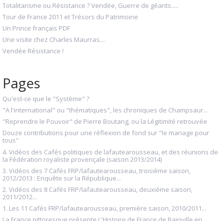
Totalitarisme ou Résistance ? Vendée, Guerre de géants.....
Tour de France 2011 et Trésors du Patrimoine
Un Prince français PDF
Une visite chez Charles Maurras....
Vendée Résistance !
Pages
Qu'est-ce que le "Système" ?
"A l'international" ou "thématiques", les chroniques de Champsaur...
"Reprendre le Pouvoir" de Pierre Boutang, ou la Légitimité retrouvée
Douze contributions pour une réflexion de fond sur "le mariage pour
tous"
4. Vidéos des Cafés politiques de lafautearousseau, et des réunions de
la Fédération royaliste provençale (saison 2013/2014)
3. Vidéos des 7 Cafés FRP/lafautearousseau, troisième saison,
2012/2013 : Enquête sur la République...
2. Vidéos des 8 Cafés FRP/lafautearousseau, deuxième saison,
2011/2012...
1. Les 11 Cafés FRP/lafautearousseau, première saison, 2010/2011...
La France pittoresque présente L'Histoire de France de Bainville en