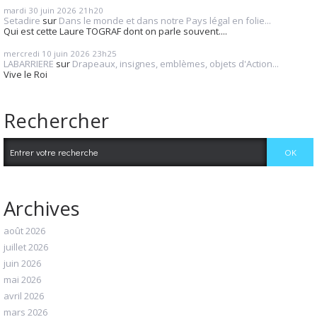
mardi 30
juin 2026
21h20
Setadire
sur
Dans le monde et dans notre Pays légal en folie...
Qui est cette Laure TOGRAF dont on parle souvent....
mercredi 10
juin 2026
23h25
LABARRIERE
sur
Drapeaux, insignes, emblèmes, objets d'Action...
Vive le Roi
Rechercher
Archives
août 2026
juillet 2026
juin 2026
mai 2026
avril 2026
mars 2026