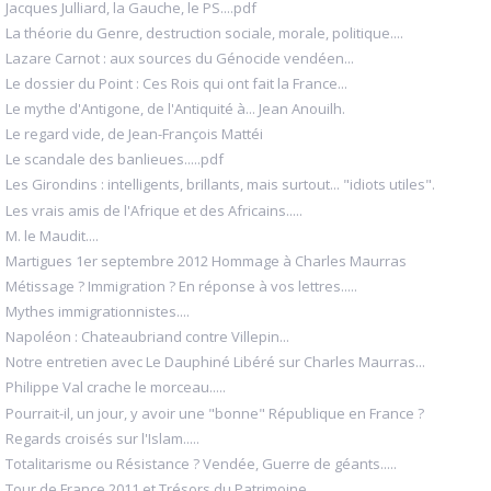
Jacques Julliard, la Gauche, le PS....pdf
La théorie du Genre, destruction sociale, morale, politique....
Lazare Carnot : aux sources du Génocide vendéen...
Le dossier du Point : Ces Rois qui ont fait la France...
Le mythe d'Antigone, de l'Antiquité à... Jean Anouilh.
Le regard vide, de Jean-François Mattéi
Le scandale des banlieues.....pdf
Les Girondins : intelligents, brillants, mais surtout... "idiots utiles".
Les vrais amis de l'Afrique et des Africains.....
M. le Maudit....
Martigues 1er septembre 2012 Hommage à Charles Maurras
Métissage ? Immigration ? En réponse à vos lettres.....
Mythes immigrationnistes....
Napoléon : Chateaubriand contre Villepin...
Notre entretien avec Le Dauphiné Libéré sur Charles Maurras...
Philippe Val crache le morceau.....
Pourrait-il, un jour, y avoir une "bonne" République en France ?
Regards croisés sur l'Islam.....
Totalitarisme ou Résistance ? Vendée, Guerre de géants.....
Tour de France 2011 et Trésors du Patrimoine