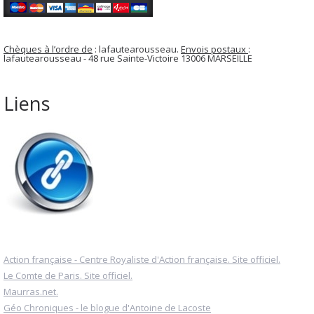
Chèques à l’ordre de
: lafautearousseau.
Envois postaux
:
lafautearousseau - 48 rue Sainte-Victoire 13006 MARSEILLE
Liens
Action française - Centre Royaliste d'Action française. Site officiel.
Le Comte de Paris. Site officiel.
Maurras.net.
Géo Chroniques - le blogue d'Antoine de Lacoste