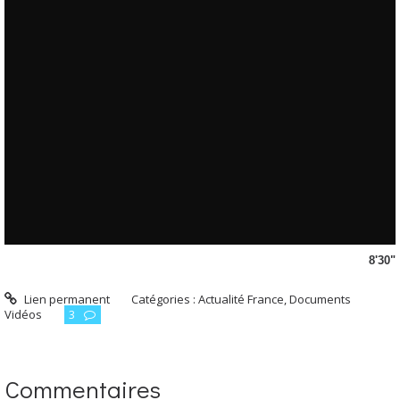
8'30"
Lien permanent
Catégories :
Actualité France
,
Documents
Vidéos
3
Commentaires