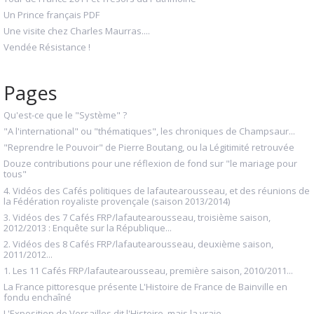
Un Prince français PDF
Une visite chez Charles Maurras....
Vendée Résistance !
Pages
Qu'est-ce que le "Système" ?
"A l'international" ou "thématiques", les chroniques de Champsaur...
"Reprendre le Pouvoir" de Pierre Boutang, ou la Légitimité retrouvée
Douze contributions pour une réflexion de fond sur "le mariage pour
tous"
4. Vidéos des Cafés politiques de lafautearousseau, et des réunions de
la Fédération royaliste provençale (saison 2013/2014)
3. Vidéos des 7 Cafés FRP/lafautearousseau, troisième saison,
2012/2013 : Enquête sur la République...
2. Vidéos des 8 Cafés FRP/lafautearousseau, deuxième saison,
2011/2012...
1. Les 11 Cafés FRP/lafautearousseau, première saison, 2010/2011...
La France pittoresque présente L'Histoire de France de Bainville en
fondu enchaîné
L'Exposition de Versailles dit l'Histoire, mais la vraie...