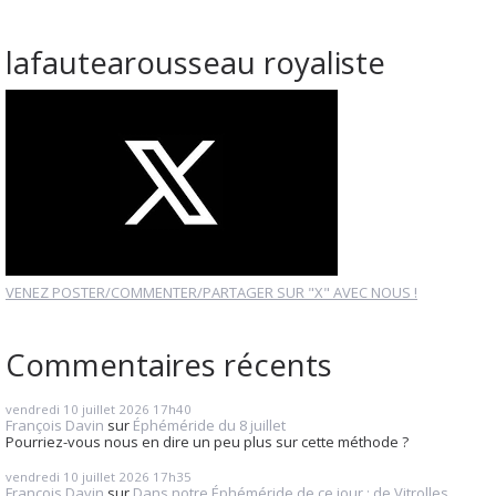
lafautearousseau royaliste
VENEZ POSTER/COMMENTER/PARTAGER SUR "X" AVEC NOUS !
Commentaires récents
vendredi 10
juillet 2026
17h40
François Davin
sur
Éphéméride du 8 juillet
Pourriez-vous nous en dire un peu plus sur cette méthode ?
vendredi 10
juillet 2026
17h35
François Davin
sur
Dans notre Éphéméride de ce jour : de Vitrolles...