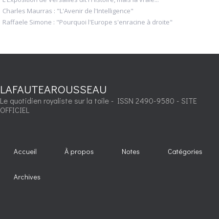
Charles Maurras : "L'Avenir de l'Intelligence"
Raffaele Simone : "Pourquoi l'Europe s'enracine à droite"
LAFAUTEAROUSSEAU
Le quotidien royaliste sur la toile - ISSN 2490-9580 - SITE
OFFICIEL
Accueil
À propos
Notes
Catégories
Archives