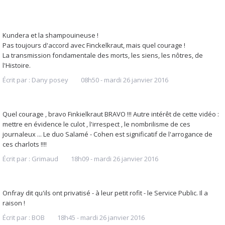
Kundera et la shampouineuse !
Pas toujours d'accord avec Finckelkraut, mais quel courage !
La transmission fondamentale des morts, les siens, les nôtres, de
l'Histoire.
Écrit par :
Dany posey
08h50
-
mardi 26
janvier 2016
Quel courage , bravo Finkielkraut BRAVO !!! Autre intérêt de cette vidéo :
mettre en évidence le culot , l'irrespect , le nombrilisme de ces
journaleux ... Le duo Salamé - Cohen est significatif de l'arrogance de
ces charlots !!!!
Écrit par :
Grimaud
18h09
-
mardi 26
janvier 2016
Onfray dit qu'ils ont privatisé - à leur petit rofit - le Service Public. Il a
raison !
Écrit par :
BOB
18h45
-
mardi 26
janvier 2016