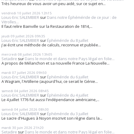
Très heureux de vous avoir un peu aidé, sur ce sujet en...
vendredi 10
juillet 2026
12h15
Loius-Eric SALEMBIER
sur
Dans notre Éphéméride de ce jour : de
Vitrolles...
Il faut relire Bainville sur la Restauration de 1814,...
jeudi 09
juillet 2026
09h35
Loius-Eric SALEMBIER
sur
Éphéméride du 8 juillet
j'ai écrit une méthode de calculs, reconnue et publiée...
mercredi 08
juillet 2026
13h05
Setadire
sur
Dans le monde et dans notre Pays légal en folie...
A propos de Mélanchon et sa nouvelle France La Nouvelle...
mardi 07
juillet 2026
09h50
Loius-Eric SALEMBIER
sur
Éphéméride du 6 juillet
A Wagram, l'Artillerie (aujourd'hui, ce serait le Génie...
samedi 04
juillet 2026
08h45
Loius-Eric SALEMBIER
sur
Éphéméride du 4 juillet
Le 4 juillet 1776 fut aussi l'indépendance américaine,...
samedi 04
juillet 2026
08h30
Loius-Eric SALEMBIER
sur
Éphéméride du 3 juillet
Le sacre d'Hugues à Noyon inscrivit son règne dans la...
mardi 30
juin 2026
21h20
Setadire
sur
Dans le monde et dans notre Pays légal en folie...