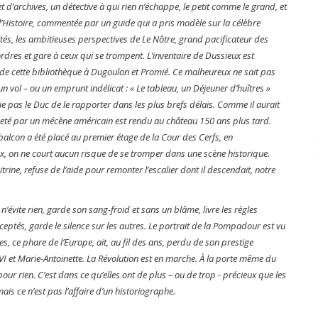
et d’archives, un détective à qui rien n’échappe, le petit comme le grand, et
’Histoire, commentée par un guide qui a pris modèle sur la célèbre
és, les ambitieuses perspectives de Le Nôtre, grand pacificateur des
ordres et gare à ceux qui se trompent. L’inventaire de Dussieux est
s de cette bibliothèque à Dugoulon et Promié. Ce malheureux ne sait pas
un vol – ou un emprunt indélicat : « Le tableau, un Déjeuner d’huîtres »
rie pas le Duc de le rapporter dans les plus brefs délais. Comme il aurait
heté par un mécène américain est rendu au château 150 ans plus tard.
e balcon a été placé au premier étage de la Cour des Cerfs, en
ux, on ne court aucun risque de se tromper dans une scène historique.
rine, refuse de l’aide pour remonter l’escalier dont il descendait, notre
 n’évite rien, garde son sang-froid et sans un blâme, livre les règles
eptés, garde le silence sur les autres. Le portrait de la Pompadour est vu
es, ce phare de l’Europe, ait, au fil des ans, perdu de son prestige
VI et Marie-Antoinette. La Révolution est en marche. À la porte même du
pour rien. C’est dans ce qu’elles ont de plus – ou de trop - précieux que les
ais ce n’est pas l’affaire d’un historiographe.