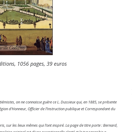
ditions, 1056 pages, 39 euros
ptiémistes, on ne connaisse guère ce L. Dussieux qui, en 1885, se présente
Légion d’Honneur, Officier de l’Instruction publique et Correspondant du
is, sur les lieux mêmes qui l’ont inspiré. La page de titre porte : Bernard,
emplaire original est d’une exceptionnelle clarté et la typographie a