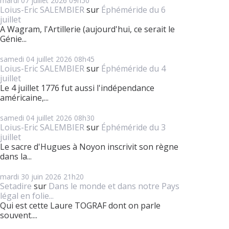
mardi 07
juillet 2026
09h50
Loius-Eric SALEMBIER
sur
Éphéméride du 6
juillet
A Wagram, l'Artillerie (aujourd'hui, ce serait le
Génie...
samedi 04
juillet 2026
08h45
Loius-Eric SALEMBIER
sur
Éphéméride du 4
juillet
Le 4 juillet 1776 fut aussi l'indépendance
américaine,...
samedi 04
juillet 2026
08h30
Loius-Eric SALEMBIER
sur
Éphéméride du 3
juillet
Le sacre d'Hugues à Noyon inscrivit son règne
dans la...
mardi 30
juin 2026
21h20
Setadire
sur
Dans le monde et dans notre Pays
légal en folie...
Qui est cette Laure TOGRAF dont on parle
souvent....