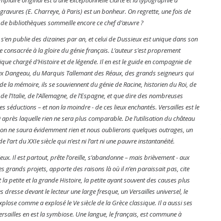
gravures (E. Charreye, à Paris) est un bonheur. On regrette, une fois de
n de bibliothèques sommeille encore ce chef d’œuvre ?
l s‘en publie des dizaines par an, et celui de Dussieux est unique dans son
e consacrée à la gloire du génie français. L’auteur s’est proprement
ique chargé d’Histoire et de légende. Il en est le guide en compagnie de
cieux Dangeau, du Marquis Tallemant des Réaux, des grands seigneurs qui
de la mémoire, ils se souviennent du génie de Racine, historien du Roi, de
 de l’Italie, de l’Allemagne, de l’Espagne, et que dire des nombreuses
s séductions – et non la moindre - de ces lieux enchantés. Versailles est le
après laquelle rien ne sera plus comparable. De l’utilisation du château
es, on ne saura évidemment rien et nous oublierons quelques outrages, un
’art du XXIe siècle qui n’est ni l’art ni une pauvre instantanéité.
x. Il est partout, prête l’oreille, s’abandonne – mais brièvement - aux
 des grands projets, apporte des raisons là où il n’en paraissait pas, cite
petite et la grande Histoire, la petite ayant souvent des causes plus
resse devant le lecteur une large fresque, un Versailles universel, le
plose comme a explosé le Ve siècle de la Grèce classique. Il a aussi ses
Versailles en est la symbiose. Une langue, le français, est commune à