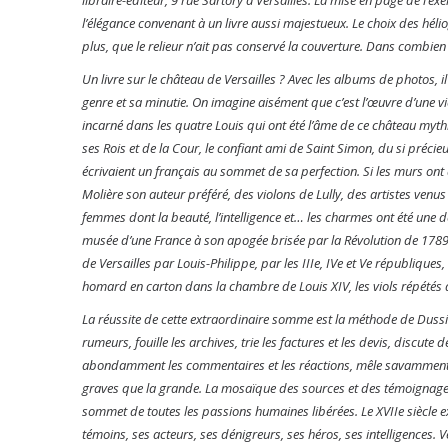
l’élégance convenant à un livre aussi majestueux. Le choix des hélio
plus, que le relieur n’ait pas conservé la couverture. Dans combie
Un livre sur le château de Versailles ? Avec les albums de photos, i
genre et sa minutie. On imagine aisément que c’est l’œuvre d’une vi
incarné dans les quatre Louis qui ont été l’âme de ce château myth
ses Rois et de la Cour, le confiant ami de Saint Simon, du si pré
écrivaient un français au sommet de sa perfection. Si les murs ont 
Molière son auteur préféré, des violons de Lully, des artistes venus
femmes dont la beauté, l’intelligence et… les charmes ont été une de
musée d’une France à son apogée brisée par la Révolution de 1789 
de Versailles par Louis-Philippe, par les IIIe, IVe et Ve républiqu
homard en carton dans la chambre de Louis XIV, les viols répétés de l
La réussite de cette extraordinaire somme est la méthode de Dussieu
rumeurs, fouille les archives, trie les factures et les devis, discute
abondamment les commentaires et les réactions, mêle savamment la 
graves que la grande. La mosaïque des sources et des témoignages d
sommet de toutes les passions humaines libérées. Le XVIIe siècle ex
témoins, ses acteurs, ses dénigreurs, ses héros, ses intelligences. 