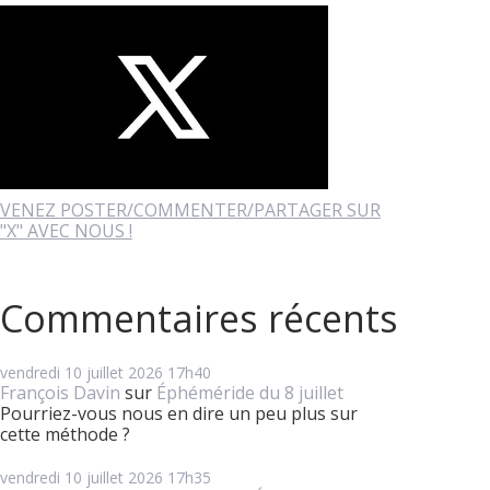
VENEZ POSTER/COMMENTER/PARTAGER SUR
"X" AVEC NOUS !
Commentaires récents
vendredi 10
juillet 2026
17h40
François Davin
sur
Éphéméride du 8 juillet
Pourriez-vous nous en dire un peu plus sur
cette méthode ?
vendredi 10
juillet 2026
17h35