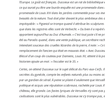
l’Europe. Le goût est français. Dussieux est un rat de bibliothèque 
ce qui aurait pu être une lourde enquête est une promenade dans l
promenade de Louis XIV dans les jardins commentée pour ses invit
beautés de la nature. Tout doit plier devant le plus ambitieux des 
impitoyable : « Piganiol se trompe quand il attribue les sculpture
que dans les registres elles sont de Verbecht. » Ou bien il a repéré 
appartient aujourd’hui au Duc d’Aumale. » C’est tout juste s’il ne p
été au Paradis quand, dans une vente publique, un secrétaire rac
Intendant soucieux des cruelles lézardes de la pierre, il note : « C
remplacement de l’ancien qui était en mauvais état. » Avec Dussie
Blessé d’un coup de couteau par Damiens, Louis XV, atteint à la poit
historien ajoute un mot : « l’escalier est le 35. »
Certes, on attend Dussieux sur le sujet délicat du Parc-aux-Cerfs. Il
secrètes du gynécée, compte les enfants naturels plus ou moins acc
par un gardien de sérail. À peine se plaint-il seulement que Versaill
politique et acquis une réputation scabreuse, rachetée par Louis X
château, elle gronde. Les fastes lyriques de Versailles n’y sont pas 
civilisations sont le plus vulnérables. Dussieux ne s’y trompe pas, m