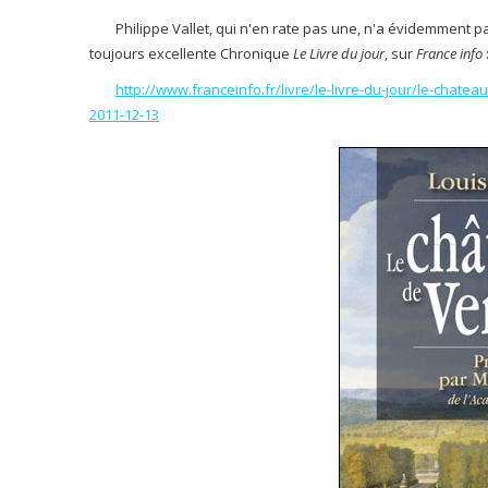
Philippe Vallet, qui n'en rate pas une, n'a évidemment pas
toujours excellente Chronique
Le Livre du jour
, sur
France info
http://www.franceinfo.fr/livre/le-livre-du-jour/le-chat
2011-12-13