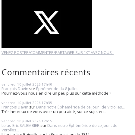
VENEZ POSTER/COMMENTER/PARTAGER SUR "X" AVEC NOUS !
Commentaires récents
vendredi 10
juillet 2026
17h40
François Davin
sur
Éphéméride du 8 juillet
Pourriez-vous nous en dire un peu plus sur cette méthode ?
vendredi 10
juillet 2026
17h35
François Davin
sur
Dans notre Éphéméride de ce jour : de Vitrolles...
Très heureux de vous avoir un peu aidé, sur ce sujet en...
vendredi 10
juillet 2026
12h15
Loius-Eric SALEMBIER
sur
Dans notre Éphéméride de ce jour : de
Vitrolles...
Il faut relire Bainville sur la Restauration de 1814,...