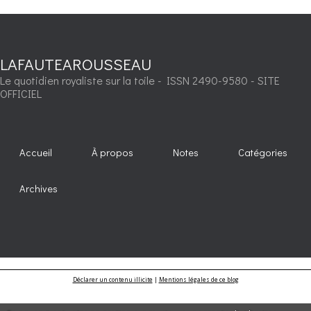
LAFAUTEAROUSSEAU
Le quotidien royaliste sur la toile - ISSN 2490-9580 - SITE
OFFICIEL
Accueil
À propos
Notes
Catégories
Archives
Déclarer un contenu illicite
|
Mentions légales de ce blog