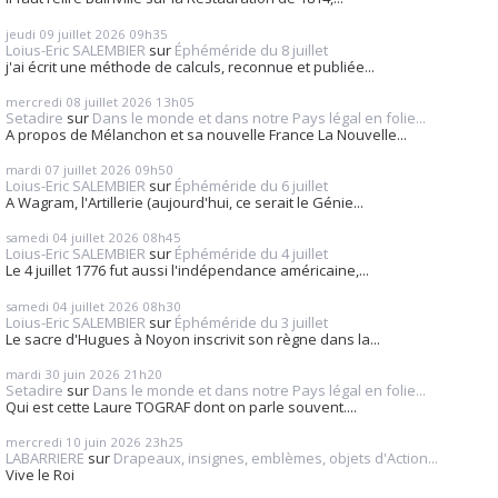
jeudi 09
juillet 2026
09h35
Loius-Eric SALEMBIER
sur
Éphéméride du 8 juillet
j'ai écrit une méthode de calculs, reconnue et publiée...
mercredi 08
juillet 2026
13h05
Setadire
sur
Dans le monde et dans notre Pays légal en folie...
A propos de Mélanchon et sa nouvelle France La Nouvelle...
mardi 07
juillet 2026
09h50
Loius-Eric SALEMBIER
sur
Éphéméride du 6 juillet
A Wagram, l'Artillerie (aujourd'hui, ce serait le Génie...
samedi 04
juillet 2026
08h45
Loius-Eric SALEMBIER
sur
Éphéméride du 4 juillet
Le 4 juillet 1776 fut aussi l'indépendance américaine,...
samedi 04
juillet 2026
08h30
Loius-Eric SALEMBIER
sur
Éphéméride du 3 juillet
Le sacre d'Hugues à Noyon inscrivit son règne dans la...
mardi 30
juin 2026
21h20
Setadire
sur
Dans le monde et dans notre Pays légal en folie...
Qui est cette Laure TOGRAF dont on parle souvent....
mercredi 10
juin 2026
23h25
LABARRIERE
sur
Drapeaux, insignes, emblèmes, objets d'Action...
Vive le Roi