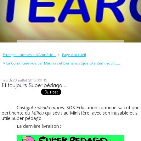
Etrange : l'amnésie d'Amnésie...
Page d'accueil
La Commune vue par Maurras et Bernanos (que cite Zemmour).....
mardi 20
juillet 2010
00h15
Et toujours Super pédago...
C
astigat ridendo mores:
SOS Education continue sa critique
pertinente du
Milieu
qui sévit au Ministère, avec son inusable et si
utile Super pédago.
La dernière livraison :