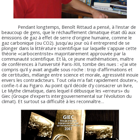
Pendant longtemps, Benoît Rittaud a pensé, à l'instar de
beaucoup de gens, que le réchauffement climatique était dû aux
émissions de gaz à effet de serre d'origine humaine, comme le
gaz carbonique (ou CO2). Jusqu'au jour où il entreprend de se
plonger dans la littérature scientifique sur laquelle s'appuie cette
théorie «carbocentriste» majoritairement approuvée par la
communauté scientifique. Et là, ce jeune mathématicien, maître
de conférences à l'université Paris-XIII, tombe des nues : «J'ai vite
compris qu'il y avait anguille sous roche : trop d'affirmations et
de certitudes, mélange entre science et morale, agressivité inouïe
envers les contradicteurs. Tout cela m'a fait rapidement douter»,
confie-t-il au Figaro. Au point qu'il décide d'y consacrer un livre,
Le Mythe climatique, dans lequel il débusque les «erreurs» du
Giec (Groupe d'experts intergouvernemental sur l'évolution du
climat). Et surtout sa difficulté à les reconnaître…