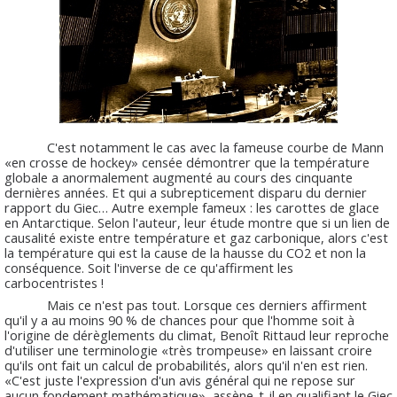
C'est notamment le cas avec la fameuse courbe de Mann
«en crosse de hockey» censée démontrer que la température
globale a anormalement augmenté au cours des cinquante
dernières années. Et qui a subrepticement disparu du dernier
rapport du Giec… Autre exemple fameux : les carottes de glace
en Antarctique. Selon l'auteur, leur étude montre que si un lien de
causalité existe entre température et gaz carbonique, alors c'est
la température qui est la cause de la hausse du CO2 et non la
conséquence. Soit l'inverse de ce qu'affirment les
carbocentristes !
Mais ce n'est pas tout. Lorsque ces derniers affirment
qu'il y a au moins 90 % de chances pour que l'homme soit à
l'origine de dérèglements du climat, Benoît Rittaud leur reproche
d'utiliser une terminologie «très trompeuse» en laissant croire
qu'ils ont fait un calcul de probabilités, alors qu'il n'en est rien.
«C'est juste l'expression d'un avis général qui ne repose sur
aucun fondement mathématique», assène-t-il en qualifiant le Giec