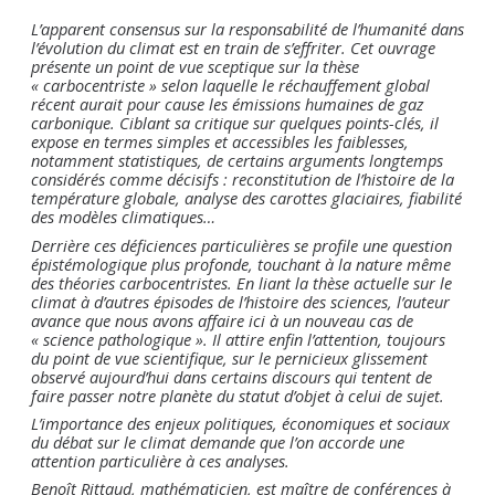
L’apparent consensus sur la responsabilité de l’humanité dans
l’évolution du climat est en train de s’effriter. Cet ouvrage
présente un point de vue sceptique sur la thèse
« carbocentriste » selon laquelle le réchauffement global
récent aurait pour cause les émissions humaines de gaz
carbonique. Ciblant sa critique sur quelques points-clés, il
expose en termes simples et accessibles les faiblesses,
notamment statistiques, de certains arguments longtemps
considérés comme décisifs : reconstitution de l’histoire de la
température globale, analyse des carottes glaciaires, fiabilité
des modèles climatiques…
Derrière ces déficiences particulières se profile une question
épistémologique plus profonde, touchant à la nature même
des théories carbocentristes. En liant la thèse actuelle sur le
climat à d’autres épisodes de l’histoire des sciences, l’auteur
avance que nous avons affaire ici à un nouveau cas de
« science pathologique ». Il attire enfin l’attention, toujours
du point de vue scientifique, sur le pernicieux glissement
observé aujourd’hui dans certains discours qui tentent de
faire passer notre planète du statut d’objet à celui de sujet.
L’importance des enjeux politiques, économiques et sociaux
du débat sur le climat demande que l’on accorde une
attention particulière à ces analyses.
Benoît Rittaud, mathématicien, est maître de conférences à