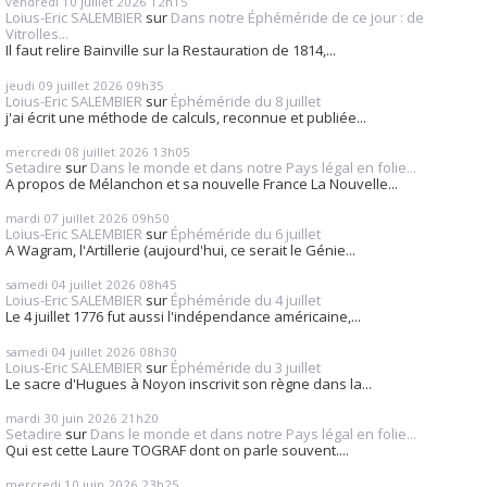
vendredi 10
juillet 2026
12h15
Loius-Eric SALEMBIER
sur
Dans notre Éphéméride de ce jour : de
Vitrolles...
Il faut relire Bainville sur la Restauration de 1814,...
jeudi 09
juillet 2026
09h35
Loius-Eric SALEMBIER
sur
Éphéméride du 8 juillet
j'ai écrit une méthode de calculs, reconnue et publiée...
mercredi 08
juillet 2026
13h05
Setadire
sur
Dans le monde et dans notre Pays légal en folie...
A propos de Mélanchon et sa nouvelle France La Nouvelle...
mardi 07
juillet 2026
09h50
Loius-Eric SALEMBIER
sur
Éphéméride du 6 juillet
A Wagram, l'Artillerie (aujourd'hui, ce serait le Génie...
samedi 04
juillet 2026
08h45
Loius-Eric SALEMBIER
sur
Éphéméride du 4 juillet
Le 4 juillet 1776 fut aussi l'indépendance américaine,...
samedi 04
juillet 2026
08h30
Loius-Eric SALEMBIER
sur
Éphéméride du 3 juillet
Le sacre d'Hugues à Noyon inscrivit son règne dans la...
mardi 30
juin 2026
21h20
Setadire
sur
Dans le monde et dans notre Pays légal en folie...
Qui est cette Laure TOGRAF dont on parle souvent....
mercredi 10
juin 2026
23h25