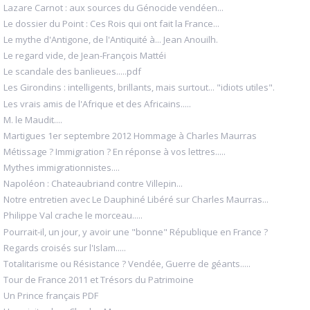
Lazare Carnot : aux sources du Génocide vendéen...
Le dossier du Point : Ces Rois qui ont fait la France...
Le mythe d'Antigone, de l'Antiquité à... Jean Anouilh.
Le regard vide, de Jean-François Mattéi
Le scandale des banlieues.....pdf
Les Girondins : intelligents, brillants, mais surtout... "idiots utiles".
Les vrais amis de l'Afrique et des Africains.....
M. le Maudit....
Martigues 1er septembre 2012 Hommage à Charles Maurras
Métissage ? Immigration ? En réponse à vos lettres.....
Mythes immigrationnistes....
Napoléon : Chateaubriand contre Villepin...
Notre entretien avec Le Dauphiné Libéré sur Charles Maurras...
Philippe Val crache le morceau.....
Pourrait-il, un jour, y avoir une "bonne" République en France ?
Regards croisés sur l'Islam.....
Totalitarisme ou Résistance ? Vendée, Guerre de géants.....
Tour de France 2011 et Trésors du Patrimoine
Un Prince français PDF