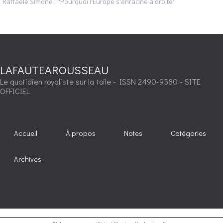
Raffaele Simone : "Pourquoi l'Europe s'enracine à droite"
LAFAUTEAROUSSEAU
Le quotidien royaliste sur la toile - ISSN 2490-9580 - SITE
OFFICIEL
Accueil
À propos
Notes
Catégories
Archives