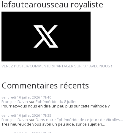
lafautearousseau royaliste
VENEZ POSTER/COMMENTER/PARTAGER SUR "X" AVEC NOUS !
Commentaires récents
vendredi 10
juillet 2026
17h40
François Davin
sur
Éphéméride du 8 juillet
Pourriez-vous nous en dire un peu plus sur cette méthode ?
vendredi 10
juillet 2026
17h35
François Davin
sur
Dans notre Éphéméride de ce jour : de Vitrolles...
Très heureux de vous avoir un peu aidé, sur ce sujet en...