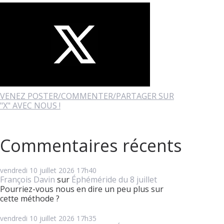
VENEZ POSTER/COMMENTER/PARTAGER SUR
"X" AVEC NOUS !
Commentaires récents
vendredi 10
juillet 2026
17h40
François Davin
sur
Éphéméride du 8 juillet
Pourriez-vous nous en dire un peu plus sur
cette méthode ?
vendredi 10
juillet 2026
17h35