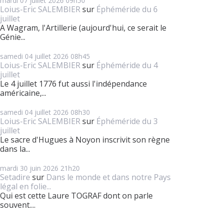
mardi 07
juillet 2026
09h50
Loius-Eric SALEMBIER
sur
Éphéméride du 6
juillet
A Wagram, l'Artillerie (aujourd'hui, ce serait le
Génie...
samedi 04
juillet 2026
08h45
Loius-Eric SALEMBIER
sur
Éphéméride du 4
juillet
Le 4 juillet 1776 fut aussi l'indépendance
américaine,...
samedi 04
juillet 2026
08h30
Loius-Eric SALEMBIER
sur
Éphéméride du 3
juillet
Le sacre d'Hugues à Noyon inscrivit son règne
dans la...
mardi 30
juin 2026
21h20
Setadire
sur
Dans le monde et dans notre Pays
légal en folie...
Qui est cette Laure TOGRAF dont on parle
souvent....