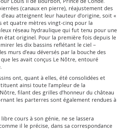
pour Louis II de Bourbon, Prince de Condé.
pierrées (canaux en pierre), réajustement des
 d’eau atteignent leur hauteur d’origine, soit «
s et quatre mètres vingt-cinq pour la
uleux réseau hydraulique qui fut tenu pour une
état originel. Pour la première fois depuis le
mirer les dix bassins reflétant le ciel –
 les murs d’eau déversés par la bouche des
 que les avait conçus Le Nôtre, entouré
.
 ont, quant à elles, été consolidées et
ituent ainsi toute l’ampleur de la
tre, filant des grilles d’honneur du château
rnant les parterres sont également rendues à
bre cours à son génie, ne se lassera
l comme il le précise, dans sa correspondance