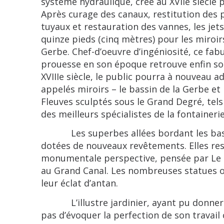
système hydraulique, créé au XVIIe siècle 
Après curage des canaux, restitution des 
tuyaux et restauration des vannes, les jets
quinze pieds (cinq mètres) pour les miroir
Gerbe. Chef-d’oeuvre d’ingéniosité, ce fab
prouesse en son époque retrouve enfin son 
XVIIIe siècle, le public pourra à nouveau ad
appelés miroirs – le bassin de la Gerbe et
Fleuves sculptés sous le Grand Degré, tels
des meilleurs spécialistes de la fontainerie
Les superbes allées bordant les bassins
dotées de nouveaux revêtements. Elles rest
monumentale perspective, pensée par Le Nô
au Grand Canal. Les nombreuses statues o
leur éclat d’antan.
L’illustre jardinier, ayant pu donner li
pas d’évoquer la perfection de son travai