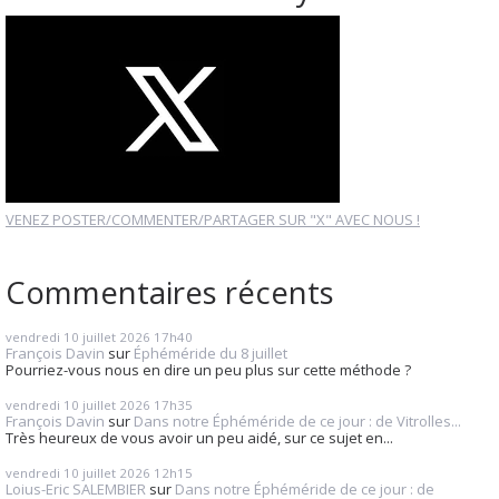
VENEZ POSTER/COMMENTER/PARTAGER SUR "X" AVEC NOUS !
Commentaires récents
vendredi 10
juillet 2026
17h40
François Davin
sur
Éphéméride du 8 juillet
Pourriez-vous nous en dire un peu plus sur cette méthode ?
vendredi 10
juillet 2026
17h35
François Davin
sur
Dans notre Éphéméride de ce jour : de Vitrolles...
Très heureux de vous avoir un peu aidé, sur ce sujet en...
vendredi 10
juillet 2026
12h15
Loius-Eric SALEMBIER
sur
Dans notre Éphéméride de ce jour : de