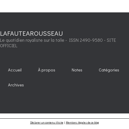
LAFAUTEAROUSSEAU
Le quotidien royaliste sur la toile - ISSN 2490-9580 - SITE
OFFICIEL
Accueil
À propos
Notes
Catégories
Archives
Déclarer un contenu illicite
|
Mentions légales de ce blog