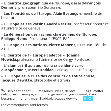
-
L’identité géographique de l’Europe,
Gérard-François
Dumont,
professeur à la Sorbonne.
- Les frontières de l’Europe,
Alain Besançon
, membre de
l’Institut.
-
L’Europe et ses voisins
André Reszler
, professeur honoraire
à l’Université de Genève.
-
La dénégation des racines chrétiennes de l’Europe,
Philippe Nemo
, Professeur à l’ESCP-EAP.
-
L’Europe et ses nations,
Pierre Manent
, directeur d’études
à l’EHESS.
-
L’identité de l’« Europe cadette »,
Joanna
Nowicki,
professeur à l’Université de Cergy-Pontoise.
-
L’Islam est-il au cœur de la crise identitaire
européenne ?,
Mezri Haddad
, philosophe et théologien.
-
L’Europe et la crise des contours de toute chose,
Jacques Dewitte
, philosophe et écrivain.
Lien permanent
Catégories :
Idées, débats...
Tags :
mattei
,
delsol
,
nemo
,
europe
,
sorbonne
,
gerard-françois dumont
,
alain
besançon
,
manent
,
mezri haddad
,
jacques dewitte
0
Les commentaires sont fermés.