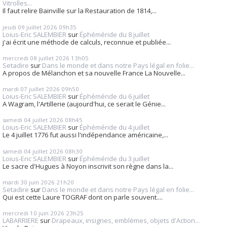
Vitrolles...
Il faut relire Bainville sur la Restauration de 1814,...
jeudi 09
juillet 2026
09h35
Loius-Eric SALEMBIER
sur
Éphéméride du 8 juillet
j'ai écrit une méthode de calculs, reconnue et publiée...
mercredi 08
juillet 2026
13h05
Setadire
sur
Dans le monde et dans notre Pays légal en folie...
A propos de Mélanchon et sa nouvelle France La Nouvelle...
mardi 07
juillet 2026
09h50
Loius-Eric SALEMBIER
sur
Éphéméride du 6 juillet
A Wagram, l'Artillerie (aujourd'hui, ce serait le Génie...
samedi 04
juillet 2026
08h45
Loius-Eric SALEMBIER
sur
Éphéméride du 4 juillet
Le 4 juillet 1776 fut aussi l'indépendance américaine,...
samedi 04
juillet 2026
08h30
Loius-Eric SALEMBIER
sur
Éphéméride du 3 juillet
Le sacre d'Hugues à Noyon inscrivit son règne dans la...
mardi 30
juin 2026
21h20
Setadire
sur
Dans le monde et dans notre Pays légal en folie...
Qui est cette Laure TOGRAF dont on parle souvent....
mercredi 10
juin 2026
23h25
LABARRIERE
sur
Drapeaux, insignes, emblèmes, objets d'Action...