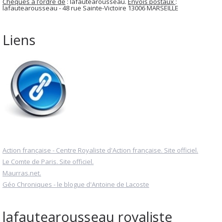
Chèques à l’ordre de
: lafautearousseau.
Envois postaux
:
lafautearousseau - 48 rue Sainte-Victoire 13006 MARSEILLE
Liens
Action française - Centre Royaliste d'Action française. Site officiel.
Le Comte de Paris. Site officiel.
Maurras.net.
Géo Chroniques - le blogue d'Antoine de Lacoste
lafautearousseau royaliste