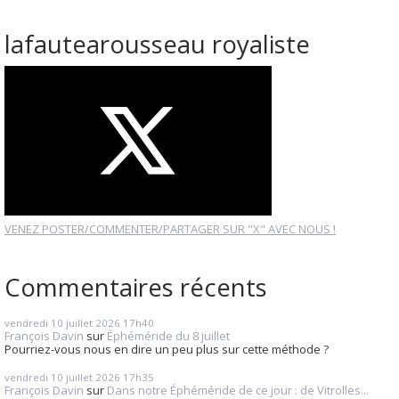
lafautearousseau royaliste
VENEZ POSTER/COMMENTER/PARTAGER SUR "X" AVEC NOUS !
Commentaires récents
vendredi 10
juillet 2026
17h40
François Davin
sur
Éphéméride du 8 juillet
Pourriez-vous nous en dire un peu plus sur cette méthode ?
vendredi 10
juillet 2026
17h35
François Davin
sur
Dans notre Éphéméride de ce jour : de Vitrolles...