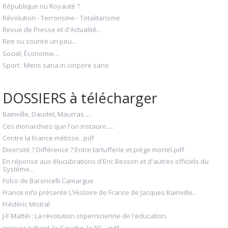
République ou Royauté ?
Révolution - Terrorisme - Totalitarisme
Revue de Presse et d'Actualité...
Rire ou sourire un peu...
Social, Économie...
Sport : Mens sana in corpore sano
DOSSIERS à télécharger
Bainville, Daudet, Maurras....
Ces monarchies que l'on instaure.....
Contre la France métisse...pdf
Diversité ? Différence ? Entre tartufferie et piège mortel.pdf
En réponse aux élucubrations d'Eric Besson et d'autres officiels du
Système...
Folco de Baroncelli Camargue
France info présente L'Histoire de France de Jacques Bainville...
Frédéric Mistral
J-F Mattéi : La révolution copernicienne de l'education.
Jacques Julliard, la Gauche, le PS....pdf