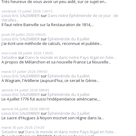
Très heureux de vous avoir un peu aidé, sur ce sujet en...
vendredi 10
juillet 2026
12h15
Loius-Eric SALEMBIER
sur
Dans notre Éphéméride de ce jour : de
Vitrolles...
Il faut relire Bainville sur la Restauration de 1814,...
jeudi 09
juillet 2026
09h35
Loius-Eric SALEMBIER
sur
Éphéméride du 8 juillet
j'ai écrit une méthode de calculs, reconnue et publiée...
mercredi 08
juillet 2026
13h05
Setadire
sur
Dans le monde et dans notre Pays légal en folie...
A propos de Mélanchon et sa nouvelle France La Nouvelle...
mardi 07
juillet 2026
09h50
Loius-Eric SALEMBIER
sur
Éphéméride du 6 juillet
A Wagram, l'Artillerie (aujourd'hui, ce serait le Génie...
samedi 04
juillet 2026
08h45
Loius-Eric SALEMBIER
sur
Éphéméride du 4 juillet
Le 4 juillet 1776 fut aussi l'indépendance américaine,...
samedi 04
juillet 2026
08h30
Loius-Eric SALEMBIER
sur
Éphéméride du 3 juillet
Le sacre d'Hugues à Noyon inscrivit son règne dans la...
mardi 30
juin 2026
21h20
Setadire
sur
Dans le monde et dans notre Pays légal en folie...