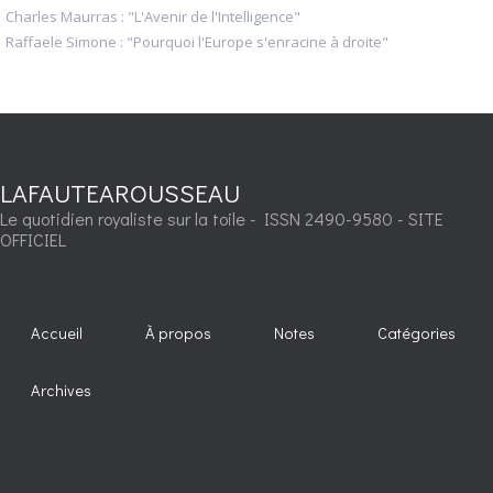
Charles Maurras : "L'Avenir de l'Intelligence"
Raffaele Simone : "Pourquoi l'Europe s'enracine à droite"
LAFAUTEAROUSSEAU
Le quotidien royaliste sur la toile - ISSN 2490-9580 - SITE
OFFICIEL
Accueil
À propos
Notes
Catégories
Archives