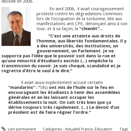
décédé en 2006.
En avril 2006, il avait courageusement
protesté contre les dégradations commises
lors de l'occupation de la Sorbonne, liée aux
manifestations anti CPE, dénonçant ainsi à son
tour, et à sa façon, la
"chienlit"...
"C'est une atteinte aux droits de
l'homme, aux libertés fondamentales. Il y
a des universités, des institutions, un
gouvernement, un Parlement. Je ne
supporte pas l'idée que le pouvoir soit dans la rue et
qu'une minorité d'étudiants excités (...) empêche la
transmission du savoir. Je suis choqué, scandalisé et je
regrette d'être le seul à le dire."
Il avait aussi explicitement accusé certains
"mandarins" : "
(Ils)
ont mis de l'huile sur le feu en
encourageant les étudiants à tenir des assemblées
générales et en les laissant occuper les
établissements la nuit. On sait très bien que ça
dérive toujours très rapidement. (...) Le devoir d'un
président est de faire régner l'ordre."
Lien permanent
Catégories :
Actualité France
,
Éducation
Tags