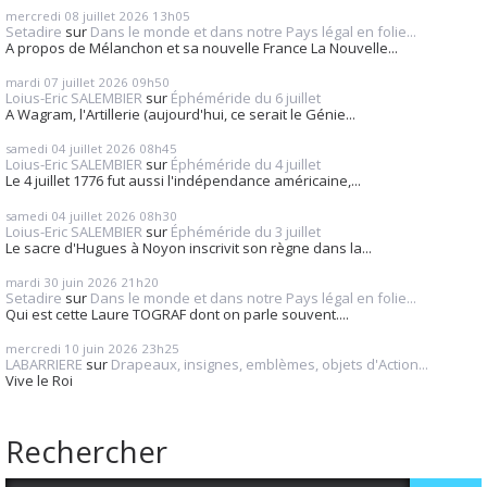
mercredi 08
juillet 2026
13h05
Setadire
sur
Dans le monde et dans notre Pays légal en folie...
A propos de Mélanchon et sa nouvelle France La Nouvelle...
mardi 07
juillet 2026
09h50
Loius-Eric SALEMBIER
sur
Éphéméride du 6 juillet
A Wagram, l'Artillerie (aujourd'hui, ce serait le Génie...
samedi 04
juillet 2026
08h45
Loius-Eric SALEMBIER
sur
Éphéméride du 4 juillet
Le 4 juillet 1776 fut aussi l'indépendance américaine,...
samedi 04
juillet 2026
08h30
Loius-Eric SALEMBIER
sur
Éphéméride du 3 juillet
Le sacre d'Hugues à Noyon inscrivit son règne dans la...
mardi 30
juin 2026
21h20
Setadire
sur
Dans le monde et dans notre Pays légal en folie...
Qui est cette Laure TOGRAF dont on parle souvent....
mercredi 10
juin 2026
23h25
LABARRIERE
sur
Drapeaux, insignes, emblèmes, objets d'Action...
Vive le Roi
Rechercher