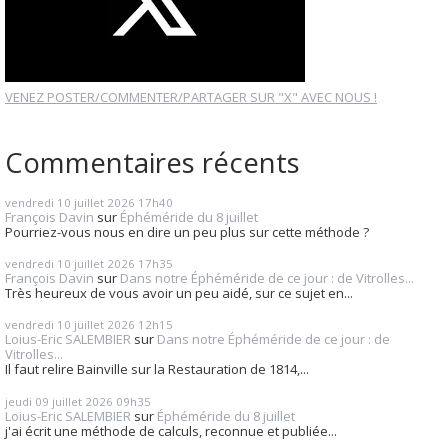
VENEZ POSTER/COMMENTER/PARTAGER SUR "X" AVEC NOUS !
Commentaires récents
vendredi 10
juillet 2026
17h40
François Davin
sur
Éphéméride du 8 juillet
Pourriez-vous nous en dire un peu plus sur cette méthode ?
vendredi 10
juillet 2026
17h35
François Davin
sur
Dans notre Éphéméride de ce jour : de Vitrolles...
Très heureux de vous avoir un peu aidé, sur ce sujet en...
vendredi 10
juillet 2026
12h15
Loius-Eric SALEMBIER
sur
Dans notre Éphéméride de ce jour : de
Vitrolles...
Il faut relire Bainville sur la Restauration de 1814,...
jeudi 09
juillet 2026
09h35
Loius-Eric SALEMBIER
sur
Éphéméride du 8 juillet
j'ai écrit une méthode de calculs, reconnue et publiée...