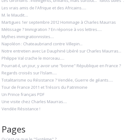
Les Girondins : intelligents, brillants, mais surtout... "idiots utiles".
Les vrais amis de l'Afrique et des Africains.....
M. le Maudit....
Martigues 1er septembre 2012 Hommage à Charles Maurras
Métissage ? Immigration ? En réponse à vos lettres.....
Mythes immigrationnistes....
Napoléon : Chateaubriand contre Villepin...
Notre entretien avec Le Dauphiné Libéré sur Charles Maurras...
Philippe Val crache le morceau.....
Pourrait-il, un jour, y avoir une "bonne" République en France ?
Regards croisés sur l'Islam.....
Totalitarisme ou Résistance ? Vendée, Guerre de géants.....
Tour de France 2011 et Trésors du Patrimoine
Un Prince français PDF
Une visite chez Charles Maurras....
Vendée Résistance !
Pages
Qu'est-ce que le "Système" ?