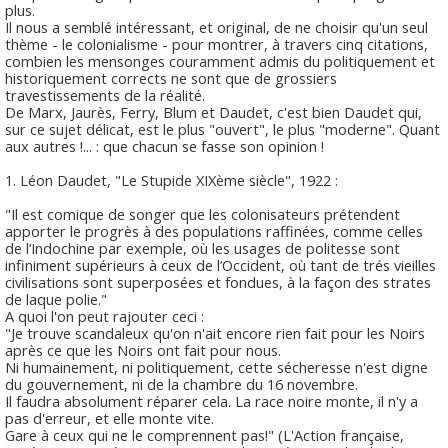
plus.
Il nous a semblé intéressant, et original, de ne choisir qu'un seul
thème - le colonialisme - pour montrer, à travers cinq citations,
combien les mensonges couramment admis du politiquement et
historiquement corrects ne sont que de grossiers
travestissements de la réalité.
De Marx, Jaurès, Ferry, Blum et Daudet, c'est bien Daudet qui,
sur ce sujet délicat, est le plus "ouvert", le plus "moderne". Quant
aux autres !... : que chacun se fasse son opinion !
1. Léon Daudet, "Le Stupide XIXème siècle", 1922 :
"Il est comique de songer que les colonisateurs prétendent
apporter le progrès à des populations raffinées, comme celles
de l’Indochine par exemple, où les usages de politesse sont
infiniment supérieurs à ceux de l’Occident, où tant de trés vieilles
civilisations sont superposées et fondues, à la façon des strates
de laque polie."
A quoi l'on peut rajouter ceci :
"Je trouve scandaleux qu'on n'ait encore rien fait pour les Noirs
après ce que les Noirs ont fait pour nous.
Ni humainement, ni politiquement, cette sécheresse n'est digne
du gouvernement, ni de la chambre du 16 novembre.
Il faudra absolument réparer cela. La race noire monte, il n'y a
pas d'erreur, et elle monte vite.
Gare à ceux qui ne le comprennent pas!" (L'Action française,