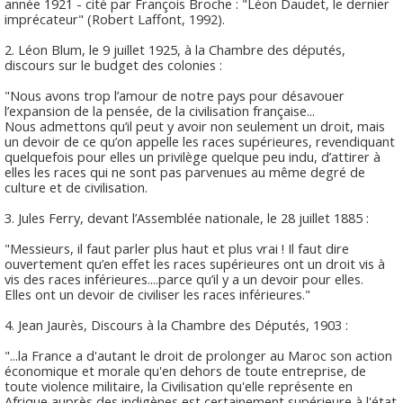
année 1921 - cité par François Broche : "Léon Daudet, le dernier
imprécateur" (Robert Laffont, 1992).
2. Léon Blum, le 9 juillet 1925, à la Chambre des députés,
discours sur le budget des colonies :
"Nous avons trop l’amour de notre pays pour désavouer
l’expansion de la pensée, de la civilisation française...
Nous admettons qu’il peut y avoir non seulement un droit, mais
un devoir de ce qu’on appelle les races supérieures, revendiquant
quelquefois pour elles un privilège quelque peu indu, d’attirer à
elles les races qui ne sont pas parvenues au même degré de
culture et de civilisation.
3. Jules Ferry, devant l’Assemblée nationale, le 28 juillet 1885 :
"Messieurs, il faut parler plus haut et plus vrai ! Il faut dire
ouvertement qu’en effet les races supérieures ont un droit vis à
vis des races inférieures....parce qu’il y a un devoir pour elles.
Elles ont un devoir de civiliser les races inférieures."
4. Jean Jaurès, Discours à la Chambre des Députés, 1903 :
"...la France a d'autant le droit de prolonger au Maroc son action
économique et morale qu'en dehors de toute entreprise, de
toute violence militaire, la Civilisation qu'elle représente en
Afrique auprès des indigènes est certainement supérieure à l'état