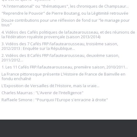
"A l'international" ou "thématiques", les chroniques de Champsaur...
"Reprendre le Pouvoir" de Pierre Boutang, ou la Légitimité retrouvée
Douze contributions pour une réflexion de fond sur "le mariage pour
tous"
4. Vidéos des Cafés politiques de lafautearousseau, et des réunions de
la Fédération royaliste provençale (saison 2013/2014)
3. Vidéos des 7 Cafés FRP/lafautearousseau, troisième saison,
2012/2013 : Enquête sur la République...
2. Vidéos des 8 Cafés FRP/lafautearousseau, deuxième saison,
2011/2012...
1. Les 11 Cafés FRP/lafautearousseau, première saison, 2010/2011...
La France pittoresque présente L'Histoire de France de Bainville en
fondu enchaîné
L'Exposition de Versailles dit l'Histoire, mais la vraie...
Charles Maurras : "L'Avenir de l'Intelligence"
Raffaele Simone : "Pourquoi l'Europe s'enracine à droite"