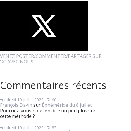
VENEZ POSTER/COMMENTER/PARTAGER SUR
"X" AVEC NOUS !
Commentaires récents
vendredi 10
juillet 2026
17h40
François Davin
sur
Éphéméride du 8 juillet
Pourriez-vous nous en dire un peu plus sur
cette méthode ?
vendredi 10
juillet 2026
17h35