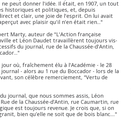
ne peut donner l'idée. Il était, en 1907, un tout
historiques et politiques, et, depuis
rect et clair, une joie de l'esprit. On lui avait
perçut avec plaisir qu'il n'en était rien..."
bert Marty, auteur de "L'Action française
ville et Léon Daudet travaillèrent toujours vis-
cessifs du journal, rue de la Chaussée-d'Antin,
ador..."
e jour où, fraîchement élu à l'Académie - le 28
journal - alors au 1 rue du Boccador - lors de la
suivant, son célèbre remerciement, "Vertu de
ion du journal, que nous sommes assis, Léon
 Rue de la Chaussée-d’Antin, rue Caumartin, rue
que est toujours revenue. Je crois que, si on
ranit, bien qu’elle ne soit que de bois blanc...."