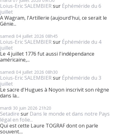
mardi 07
juillet 2026
09h50
Loius-Eric SALEMBIER
sur
Éphéméride du 6
juillet
A Wagram, l'Artillerie (aujourd'hui, ce serait le
Génie...
samedi 04
juillet 2026
08h45
Loius-Eric SALEMBIER
sur
Éphéméride du 4
juillet
Le 4 juillet 1776 fut aussi l'indépendance
américaine,...
samedi 04
juillet 2026
08h30
Loius-Eric SALEMBIER
sur
Éphéméride du 3
juillet
Le sacre d'Hugues à Noyon inscrivit son règne
dans la...
mardi 30
juin 2026
21h20
Setadire
sur
Dans le monde et dans notre Pays
légal en folie...
Qui est cette Laure TOGRAF dont on parle
souvent....