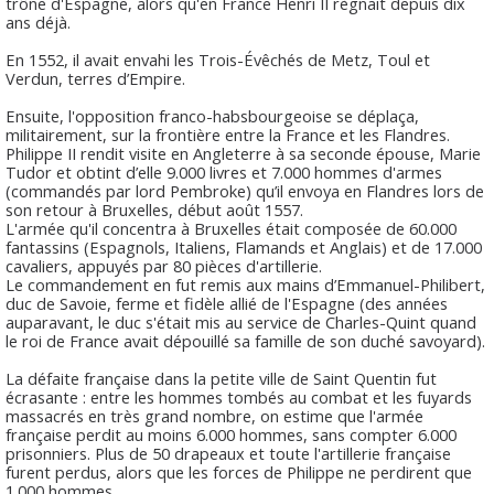
trône d'Espagne, alors qu'en France Henri II règnait depuis dix
ans déjà.
En 1552, il avait envahi les Trois-Évêchés de Metz, Toul et
Verdun, terres d’Empire.
Ensuite, l'opposition franco-habsbourgeoise se déplaça,
militairement, sur la frontière entre la France et les Flandres.
Philippe II rendit visite en Angleterre à sa seconde épouse, Marie
Tudor et obtint d’elle 9.000 livres et 7.000 hommes d'armes
(commandés par lord Pembroke) qu’il envoya en Flandres lors de
son retour à Bruxelles, début août 1557.
L'armée qu'il concentra à Bruxelles était composée de 60.000
fantassins (Espagnols, Italiens, Flamands et Anglais) et de 17.000
cavaliers, appuyés par 80 pièces d'artillerie.
Le commandement en fut remis aux mains d’Emmanuel-Philibert,
duc de Savoie, ferme et fidèle allié de l'Espagne (des années
auparavant, le duc s'était mis au service de Charles-Quint quand
le roi de France avait dépouillé sa famille de son duché savoyard).
La défaite française dans la petite ville de Saint Quentin fut
écrasante : entre les hommes tombés au combat et les fuyards
massacrés en très grand nombre, on estime que l'armée
française perdit au moins 6.000 hommes, sans compter 6.000
prisonniers. Plus de 50 drapeaux et toute l'artillerie française
furent perdus, alors que les forces de Philippe ne perdirent que
1.000 hommes.