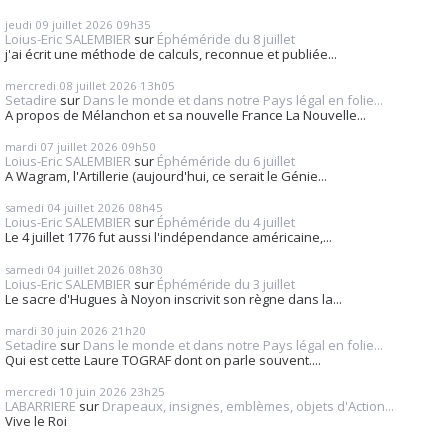
jeudi 09
juillet 2026
09h35
Loius-Eric SALEMBIER
sur
Éphéméride du 8 juillet
j'ai écrit une méthode de calculs, reconnue et publiée...
mercredi 08
juillet 2026
13h05
Setadire
sur
Dans le monde et dans notre Pays légal en folie...
A propos de Mélanchon et sa nouvelle France La Nouvelle...
mardi 07
juillet 2026
09h50
Loius-Eric SALEMBIER
sur
Éphéméride du 6 juillet
A Wagram, l'Artillerie (aujourd'hui, ce serait le Génie...
samedi 04
juillet 2026
08h45
Loius-Eric SALEMBIER
sur
Éphéméride du 4 juillet
Le 4 juillet 1776 fut aussi l'indépendance américaine,...
samedi 04
juillet 2026
08h30
Loius-Eric SALEMBIER
sur
Éphéméride du 3 juillet
Le sacre d'Hugues à Noyon inscrivit son règne dans la...
mardi 30
juin 2026
21h20
Setadire
sur
Dans le monde et dans notre Pays légal en folie...
Qui est cette Laure TOGRAF dont on parle souvent....
mercredi 10
juin 2026
23h25
LABARRIERE
sur
Drapeaux, insignes, emblèmes, objets d'Action...
Vive le Roi