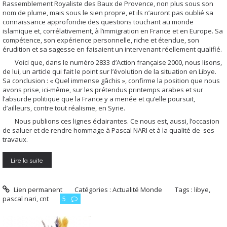
Rassemblement Royaliste des Baux de Provence, non plus sous son
nom de plume, mais sous le sien propre, et ils n’auront pas oublié sa
connaissance approfondie des questions touchant au monde
islamique et, corrélativement, à l’immigration en France et en Europe. Sa
compétence, son expérience personnelle, riche et étendue, son
érudition et sa sagesse en faisaient un intervenant réellement qualifié.
Voici que, dans le numéro 2833 d’Action française 2000, nous lisons,
de lui, un article qui fait le point sur l’évolution de la situation en Libye.
Sa conclusion : « Quel immense gâchis », confirme la position que nous
avons prise, ici-même, sur les prétendus printemps arabes et sur
l’absurde politique que la France y a menée et qu’elle poursuit,
d’ailleurs, contre tout réalisme, en Syrie.
Nous publions ces lignes éclairantes. Ce nous est, aussi, l’occasion
de saluer et de rendre hommage à Pascal NARI et à la qualité de ses
travaux.
Lire la suite
Lien permanent
Catégories :
Actualité Monde
Tags :
libye
,
pascal nari
,
cnt
5