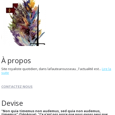
À propos
Site royaliste quotidien, dans lafautearousseau , l'actualité est...
Lire la
suite
CONTACTEZ NOUS
Devise
"Non quia timemus non audemus, sed quia non audemus,
timemus" (Sénèque).
"Ce n'est pas parce que nous avons peur que