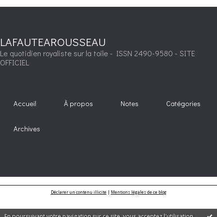
LAFAUTEAROUSSEAU
Le quotidien royaliste sur la toile - ISSN 2490-9580 - SITE
OFFICIEL
Accueil
À propos
Notes
Catégories
Archives
Déclarer un contenu illicite
|
Mentions légales de ce blog
En poursuivant votre navigation sur ce site, vous acceptez l'utilisation