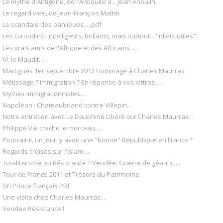
Le mythe d'Antigone, de l'Antiquité à... Jean Anouilh.
Le regard vide, de Jean-François Mattéi
Le scandale des banlieues.....pdf
Les Girondins : intelligents, brillants, mais surtout... "idiots utiles".
Les vrais amis de l'Afrique et des Africains.....
M. le Maudit....
Martigues 1er septembre 2012 Hommage à Charles Maurras
Métissage ? Immigration ? En réponse à vos lettres.....
Mythes immigrationnistes....
Napoléon : Chateaubriand contre Villepin...
Notre entretien avec Le Dauphiné Libéré sur Charles Maurras...
Philippe Val crache le morceau.....
Pourrait-il, un jour, y avoir une "bonne" République en France ?
Regards croisés sur l'Islam.....
Totalitarisme ou Résistance ? Vendée, Guerre de géants.....
Tour de France 2011 et Trésors du Patrimoine
Un Prince français PDF
Une visite chez Charles Maurras....
Vendée Résistance !