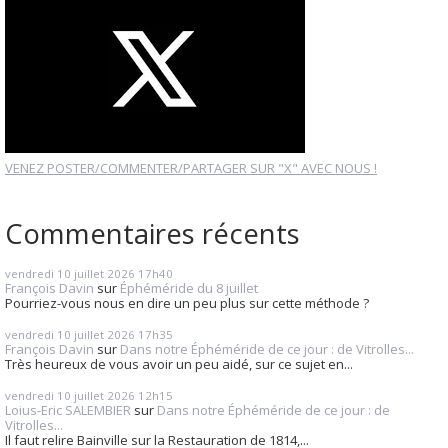
VENEZ POSTER/COMMENTER/PARTAGER SUR "X" AVEC NOUS !
Commentaires récents
vendredi 10
juillet 2026
17h40
François Davin
sur
Éphéméride du 8 juillet
Pourriez-vous nous en dire un peu plus sur cette méthode ?
vendredi 10
juillet 2026
17h35
François Davin
sur
Dans notre Éphéméride de ce jour : de Vitrolles...
Très heureux de vous avoir un peu aidé, sur ce sujet en...
vendredi 10
juillet 2026
12h15
Loius-Eric SALEMBIER
sur
Dans notre Éphéméride de ce jour : de
Vitrolles...
Il faut relire Bainville sur la Restauration de 1814,...