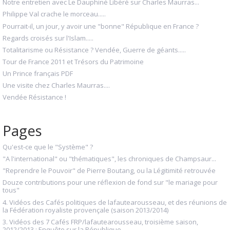
Notre entretien avec Le Dauphiné Libéré sur Charles Maurras...
Philippe Val crache le morceau.....
Pourrait-il, un jour, y avoir une "bonne" République en France ?
Regards croisés sur l'Islam.....
Totalitarisme ou Résistance ? Vendée, Guerre de géants.....
Tour de France 2011 et Trésors du Patrimoine
Un Prince français PDF
Une visite chez Charles Maurras....
Vendée Résistance !
Pages
Qu'est-ce que le "Système" ?
"A l'international" ou "thématiques", les chroniques de Champsaur...
"Reprendre le Pouvoir" de Pierre Boutang, ou la Légitimité retrouvée
Douze contributions pour une réflexion de fond sur "le mariage pour
tous"
4. Vidéos des Cafés politiques de lafautearousseau, et des réunions de
la Fédération royaliste provençale (saison 2013/2014)
3. Vidéos des 7 Cafés FRP/lafautearousseau, troisième saison,
2012/2013 : Enquête sur la République...