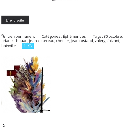
Lire la suite
Lien permanent
Catégories :
Éphémérides
Tags :
30 octobre
,
ariane
,
chouan
,
jean cottereau
,
chenier
,
jean rostand
,
valéry
,
faizant
,
bainville
1