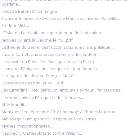
Système...
Folco de Baroncelli Camargue
France info présente L'Histoire de France de Jacques Bainville...
Frédéric Mistral
J-F Mattéi : La révolution copernicienne de l'education.
Jacques Julliard, la Gauche, le PS....pdf
La théorie du Genre, destruction sociale, morale, politique....
Lazare Carnot : aux sources du Génocide vendéen...
Le dossier du Point : Ces Rois qui ont fait la France...
Le mythe d'Antigone, de l'Antiquité à... Jean Anouilh.
Le regard vide, de Jean-François Mattéi
Le scandale des banlieues.....pdf
Les Girondins : intelligents, brillants, mais surtout... "idiots utiles".
Les vrais amis de l'Afrique et des Africains.....
M. le Maudit....
Martigues 1er septembre 2012 Hommage à Charles Maurras
Métissage ? Immigration ? En réponse à vos lettres.....
Mythes immigrationnistes....
Napoléon : Chateaubriand contre Villepin...