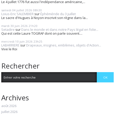
Le 4 juillet 1776 fut aussi l'indépendance américaine,...
samedi 04
juillet 2026
08h30
Loius-Eric SALEMBIER
sur
Éphéméride du 3 juillet
Le sacre d'Hugues à Noyon inscrivit son règne dans la...
mardi 30
juin 2026
21h20
Setadire
sur
Dans le monde et dans notre Pays légal en folie...
Qui est cette Laure TOGRAF dont on parle souvent....
mercredi 10
juin 2026
23h25
LABARRIERE
sur
Drapeaux, insignes, emblèmes, objets d'Action...
Vive le Roi
Rechercher
Archives
août 2026
juillet 2026