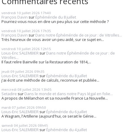
Commentaires récents
vendredi 10
juillet 2026
17h40
François Davin
sur
Éphéméride du 8 juillet
Pourriez-vous nous en dire un peu plus sur cette méthode ?
vendredi 10
juillet 2026
17h35
François Davin
sur
Dans notre Éphéméride de ce jour : de Vitrolles...
Très heureux de vous avoir un peu aidé, sur ce sujet en...
vendredi 10
juillet 2026
12h15
Loius-Eric SALEMBIER
sur
Dans notre Éphéméride de ce jour : de
Vitrolles...
Il faut relire Bainville sur la Restauration de 1814,...
jeudi 09
juillet 2026
09h35
Loius-Eric SALEMBIER
sur
Éphéméride du 8 juillet
j'ai écrit une méthode de calculs, reconnue et publiée...
mercredi 08
juillet 2026
13h05
Setadire
sur
Dans le monde et dans notre Pays légal en folie...
A propos de Mélanchon et sa nouvelle France La Nouvelle...
mardi 07
juillet 2026
09h50
Loius-Eric SALEMBIER
sur
Éphéméride du 6 juillet
A Wagram, l'Artillerie (aujourd'hui, ce serait le Génie...
samedi 04
juillet 2026
08h45
Loius-Eric SALEMBIER
sur
Éphéméride du 4 juillet