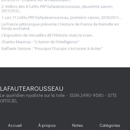
2. Vidéos des 8 Cafés FRP/lafautearousseau, deuxième saison,
2011/2012...
1. Les 11 Cafés FRP/lafautearousseau, première saison, 2010/2011...
La France pittoresque présente L'Histoire de France de Bainville en
fondu enchaîné
L'Exposition de Versailles dit l'Histoire, mais la vraie...
Charles Maurras : "L'Avenir de l'Intelligence"
Raffaele Simone : "Pourquoi l'Europe s'enracine à droite"
LAFAUTEAROUSSEAU
Le quotidien royaliste sur la toile - ISSN 2490-9580 - SITE
OFFICIEL
Accueil
À propos
Notes
Catégories