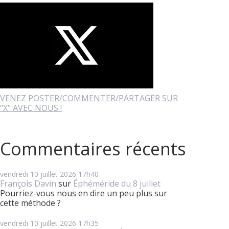
VENEZ POSTER/COMMENTER/PARTAGER SUR
"X" AVEC NOUS !
Commentaires récents
vendredi 10
juillet 2026
17h40
François Davin
sur
Éphéméride du 8 juillet
Pourriez-vous nous en dire un peu plus sur
cette méthode ?
vendredi 10
juillet 2026
17h35