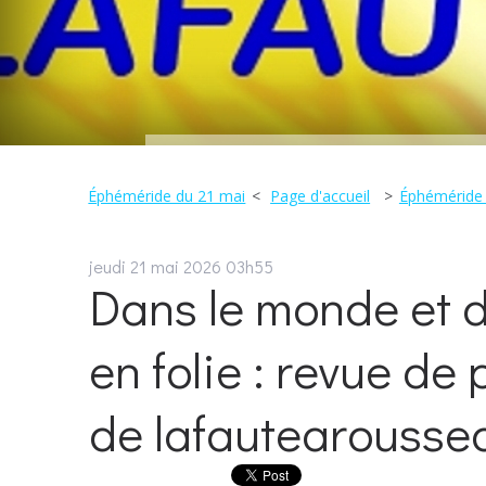
Éphéméride du 21 mai
Page d'accueil
Éphéméride 
jeudi 21
mai 2026
03h55
Dans le monde et d
en folie : revue de 
de lafautearoussea