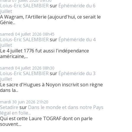
mardi 07
juillet 2026
09h50
Loius-Eric SALEMBIER
sur
Éphéméride du 6
juillet
A Wagram, l'Artillerie (aujourd'hui, ce serait le
Génie...
samedi 04
juillet 2026
08h45
Loius-Eric SALEMBIER
sur
Éphéméride du 4
juillet
Le 4 juillet 1776 fut aussi l'indépendance
américaine,...
samedi 04
juillet 2026
08h30
Loius-Eric SALEMBIER
sur
Éphéméride du 3
juillet
Le sacre d'Hugues à Noyon inscrivit son règne
dans la...
mardi 30
juin 2026
21h20
Setadire
sur
Dans le monde et dans notre Pays
légal en folie...
Qui est cette Laure TOGRAF dont on parle
souvent....