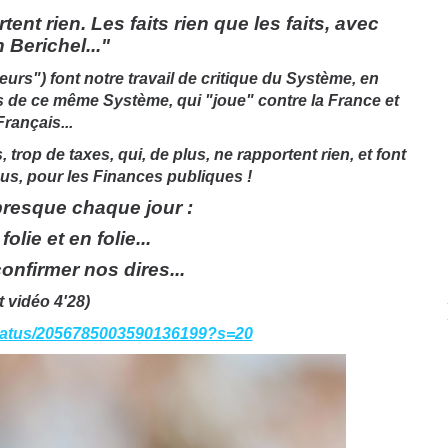
ent rien. Les faits rien que les faits, avec
 Berichel..."
rs") font notre travail de critique du Système, en
ns de ce même Système, qui "joue" contre la France et
Français...
 trop de taxes, qui, de plus, ne rapportent rien, et font
us, pour les Finances publiques !
presque chaque jour :
lie et en folie...
onfirmer nos dires...
t vidéo 4'28)
status/2056785003590136199?s=20