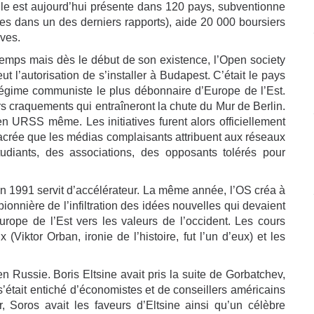
lle est aujourd’hui présente dans 120 pays, subventionne
ées dans un des derniers rapports), aide 20 000 boursiers
rves.
emps mais dès le début de son existence, l’Open society
ut l’autorisation de s’installer à Budapest. C’était le pays
e régime communiste le plus débonnaire d’Europe de l’Est.
rs craquements qui entraîneront la chute du Mur de Berlin.
n URSS même. Les initiatives furent alors officiellement
acrée que les médias complaisants attribuent aux réseaux
étudiants, des associations, des opposants tolérés pour
 en 1991 servit d’accélérateur. La même année, l’OS créa à
pionnière de l’infiltration des idées nouvelles qui devaient
urope de l’Est vers les valeurs de l’occident. Les cours
Viktor Orban, ironie de l’histoire, fut l’un d’eux) et les
 Russie. Boris Eltsine avait pris la suite de Gorbatchev,
 s’était entiché d’économistes et de conseillers américains
r, Soros avait les faveurs d’Eltsine ainsi qu’un célèbre