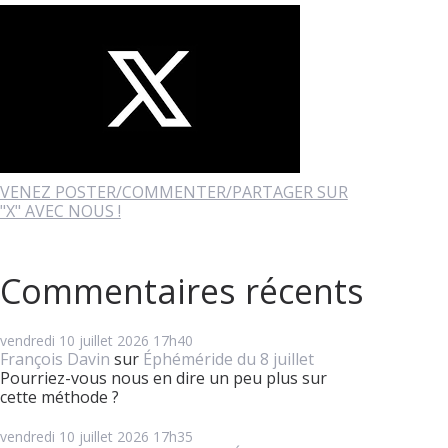
VENEZ POSTER/COMMENTER/PARTAGER SUR
"X" AVEC NOUS !
Commentaires récents
vendredi 10
juillet 2026
17h40
François Davin
sur
Éphéméride du 8 juillet
Pourriez-vous nous en dire un peu plus sur
cette méthode ?
vendredi 10
juillet 2026
17h35