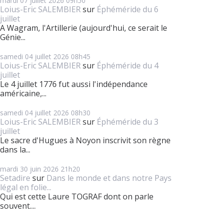
mardi 07
juillet 2026
09h50
Loius-Eric SALEMBIER
sur
Éphéméride du 6
juillet
A Wagram, l'Artillerie (aujourd'hui, ce serait le
Génie...
samedi 04
juillet 2026
08h45
Loius-Eric SALEMBIER
sur
Éphéméride du 4
juillet
Le 4 juillet 1776 fut aussi l'indépendance
américaine,...
samedi 04
juillet 2026
08h30
Loius-Eric SALEMBIER
sur
Éphéméride du 3
juillet
Le sacre d'Hugues à Noyon inscrivit son règne
dans la...
mardi 30
juin 2026
21h20
Setadire
sur
Dans le monde et dans notre Pays
légal en folie...
Qui est cette Laure TOGRAF dont on parle
souvent....