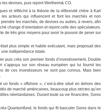
 les devises, puis rejoint Wertheim& CO.
ues et réfléchit à la théorie de la réflexivité chère à Karl
 les acteurs qui influencent et font les marchés et non
 prendre les marchés, de devises ou autres, à revers, afin
hé change d’orientation et rejoint celle des spéculateurs.
ite de très gros moyens pour avoir le pouvoir de peser sur
tait plus simple et habile exécutant, mais proposait des
s une indépendance totale.
der puis créa son premier fonds d’investissement, Double
 et s’appuya sur son réseau européen qui lui fournit les
oms de ces investisseurs ne sont pas connus. Mais bien
.
 un fonds « offshore », c’est-à-dire situé en dehors des
rités de marché américaines, beaucoup plus strictes qu’en
tilles néerlandaises. Durant toute sa vie financière, Soros
réa Quantumfund, le fonds qui fit basculer Soros dans le