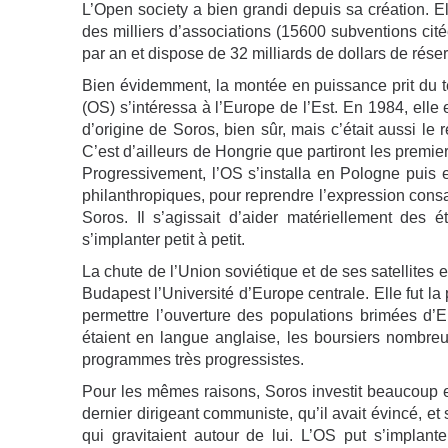
L’Open society a bien grandi depuis sa création. E
des milliers d’associations (15600 subventions cit
par an et dispose de 32 milliards de dollars de rése
Bien évidemment, la montée en puissance prit du t
(OS) s’intéressa à l’Europe de l’Est. En 1984, elle e
d’origine de Soros, bien sûr, mais c’était aussi l
C’est d’ailleurs de Hongrie que partiront les premie
Progressivement, l’OS s’installa en Pologne puis e
philanthropiques, pour reprendre l’expression cons
Soros. Il s’agissait d’aider matériellement des 
s’implanter petit à petit.
La chute de l’Union soviétique et de ses satellites
Budapest l’Université d’Europe centrale. Elle fut la 
permettre l’ouverture des populations brimées d’E
étaient en langue anglaise, les boursiers nombreux (
programmes très progressistes.
Pour les mêmes raisons, Soros investit beaucoup en
dernier dirigeant communiste, qu’il avait évincé, et
qui gravitaient autour de lui. L’OS put s’implante