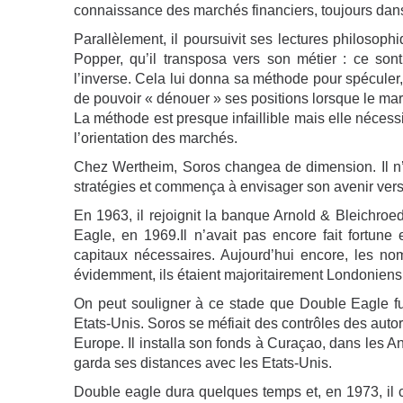
connaissance des marchés financiers, toujours dans
Parallèlement, il poursuivit ses lectures philosophiq
Popper, qu’il transposa vers son métier : ce sont
l’inverse. Cela lui donna sa méthode pour spéculer,
de pouvoir « dénouer » ses positions lorsque le marc
La méthode est presque infaillible mais elle nécess
l’orientation des marchés.
Chez Wertheim, Soros changea de dimension. Il n’é
stratégies et commença à envisager son avenir ver
En 1963, il rejoignit la banque Arnold & Bleichroe
Eagle, en 1969.Il n’avait pas encore fait fortune
capitaux nécessaires. Aujourd’hui encore, les n
évidemment, ils étaient majoritairement Londoniens
On peut souligner à ce stade que Double Eagle fut
Etats-Unis. Soros se méfiait des contrôles des auto
Europe. Il installa son fonds à Curaçao, dans les An
garda ses distances avec les Etats-Unis.
Double eagle dura quelques temps et, en 1973, il c