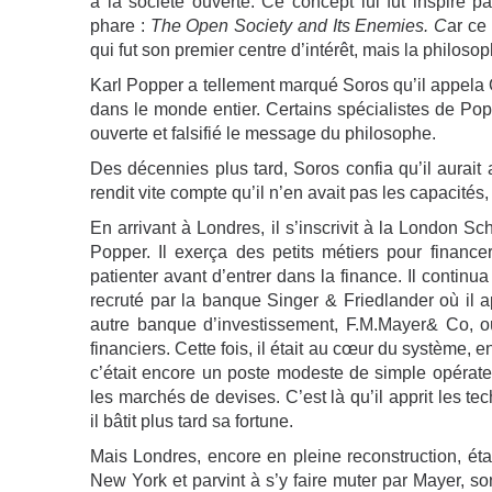
à la société ouverte. Ce concept lui fut inspiré p
phare :
The Open Society and Its Enemies. C
ar ce 
qui fut son premier centre d’intérêt, mais la philosop
Karl Popper a tellement marqué Soros qu’il appela O
dans le monde entier. Certains spécialistes de Pop
ouverte et falsifié le message du philosophe.
Des décennies plus tard, Soros confia qu’il aurait
rendit vite compte qu’il n’en avait pas les capacités,
En arrivant à Londres, il s’inscrivit à la London Sc
Popper. Il exerça des petits métiers pour financer
patienter avant d’entrer dans la finance. Il continu
recruté par la banque Singer & Friedlander où il a
autre banque d’investissement, F.M.Mayer& Co, où 
financiers. Cette fois, il était au cœur du système, 
c’était encore un poste modeste de simple opérateu
les marchés de devises. C’est là qu’il apprit les 
il bâtit plus tard sa fortune.
Mais Londres, encore en pleine reconstruction, était
New York et parvint à s’y faire muter par Mayer, son