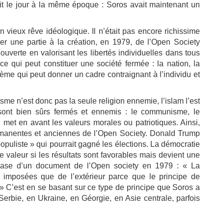
it le jour à la même époque : Soros avait maintenant un
n vieux rêve idéologique. Il n’était pas encore richissime
er une partie à la création, en 1979, de l’Open Society
ouverte en valorisant les libertés individuelles dans tous
 ce qui peut constituer une société fermée : la nation, la
ystème qui peut donner un cadre contraignant à l’individu et
cisme n’est donc pas la seule religion ennemie, l’islam l’est
s sont bien sûrs fermés et ennemis : le communisme, le
 met en avant les valeurs morales ou patriotiques. Ainsi,
ermanentes et anciennes de l’Open Society. Donald Trump
opuliste » qui pourrait gagné les élections. La démocratie
e valeur si les résultats sont favorables mais devient une
hrase d’un document de l’Open society en 1979 : « La
e imposées que de l’extérieur parce que le principe de
. » C’est en se basant sur ce type de principe que Soros a
erbie, en Ukraine, en Géorgie, en Asie centrale, parfois