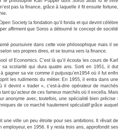
ar le philosophe Karl Popper dont Soros avait lu le livre
n’est pas la finance, grâce à laquelle il fit ensuite fortune,
hie.
pen Society la fondation qu’il fonda et qui devint célèbre
per affirment que Soros a détourné le concept de société
 aimé poursuivre dans cette voie philosophique mais il se
 selon ses propres dires, et se tourna vers la finance.
hool of Economics. C’est là qu’il écouta les cours de Karl
 sa scolarité qui dura quatre ans. Sorti en 1951, il dut
a à gagner sa vie comme il putjusqu’en1954 où il fut enfin
pprit les rudiments du métier. En 1955, il entra dans une
il devint « trader », c’est-à-dire opérateur de marchés
en tant qu’acteur de ces fameux marchés où il excella. Mais
r anonyme avec, toutefois, une spécialité bien précise :
techniques de ce marché hautement spéculatif grâce auquel
 une ville un peu étroite pour ses ambitions. Il rêvait de
 employeur, en 1956. Il y resta trois ans, approfondit ses