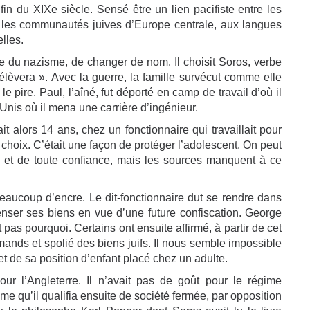
in du XIXe siècle. Sensé être un lien pacifiste entre les
 les communautés juives d’Europe centrale, aux langues
lles.
e du nazisme, de changer de nom. Il choisit Soros, verbe
s’élèvera ». Avec la guerre, la famille survécut comme elle
 le pire. Paul, l’aîné, fut déporté en camp de travail d’où il
s-Unis où il mena une carrière d’ingénieur.
 alors 14 ans, chez un fonctionnaire qui travaillait pour
choix. C’était une façon de protéger l’adolescent. On peut
 et de toute confiance, mais les sources manquent à ce
beaucoup d’encre. Le dit-fonctionnaire dut se rendre dans
censer ses biens en vue d’une future confiscation. George
t pas pourquoi. Certains ont ensuite affirmé, à partir de cet
mands et spolié des biens juifs. Il nous semble impossible
t de sa position d’enfant placé chez un adulte.
ur l’Angleterre. Il n’avait pas de goût pour le régime
e qu’il qualifia ensuite de société fermée, par opposition