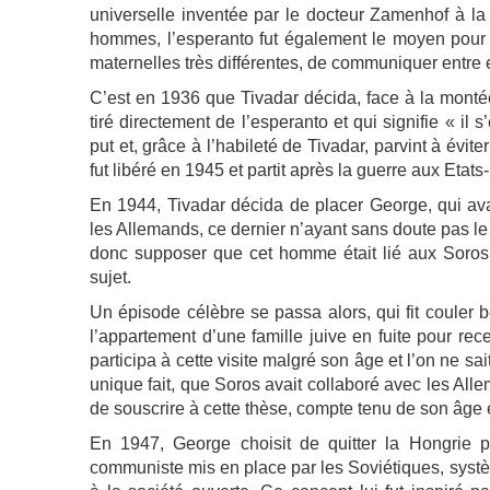
universelle inventée par le docteur Zamenhof à la f
hommes, l’esperanto fut également le moyen pour
maternelles très différentes, de communiquer entre e
C’est en 1936 que Tivadar décida, face à la monté
tiré directement de l’esperanto et qui signifie « il 
put et, grâce à l’habileté de Tivadar, parvint à éviter
fut libéré en 1945 et partit après la guerre aux Etat
En 1944, Tivadar décida de placer George, qui avait
les Allemands, ce dernier n’ayant sans doute pas le 
donc supposer que cet homme était lié aux Soros
sujet.
Un épisode célèbre se passa alors, qui fit couler 
l’appartement d’une famille juive en fuite pour re
participa à cette visite malgré son âge et l’on ne sai
unique fait, que Soros avait collaboré avec les Alle
de souscrire à cette thèse, compte tenu de son âge e
En 1947, George choisit de quitter la Hongrie po
communiste mis en place par les Soviétiques, systèm