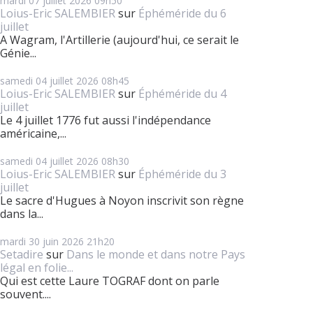
mardi 07
juillet 2026
09h50
Loius-Eric SALEMBIER
sur
Éphéméride du 6
juillet
A Wagram, l'Artillerie (aujourd'hui, ce serait le
Génie...
samedi 04
juillet 2026
08h45
Loius-Eric SALEMBIER
sur
Éphéméride du 4
juillet
Le 4 juillet 1776 fut aussi l'indépendance
américaine,...
samedi 04
juillet 2026
08h30
Loius-Eric SALEMBIER
sur
Éphéméride du 3
juillet
Le sacre d'Hugues à Noyon inscrivit son règne
dans la...
mardi 30
juin 2026
21h20
Setadire
sur
Dans le monde et dans notre Pays
légal en folie...
Qui est cette Laure TOGRAF dont on parle
souvent....