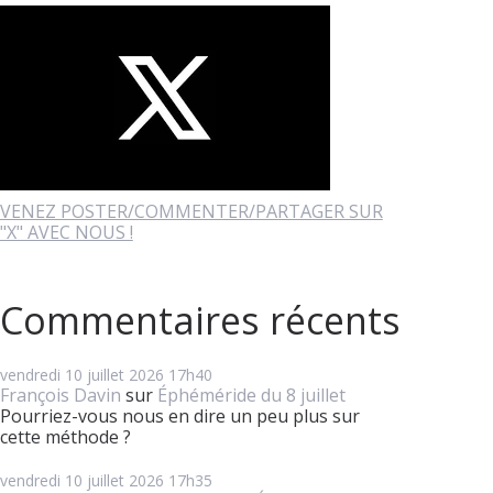
VENEZ POSTER/COMMENTER/PARTAGER SUR
"X" AVEC NOUS !
Commentaires récents
vendredi 10
juillet 2026
17h40
François Davin
sur
Éphéméride du 8 juillet
Pourriez-vous nous en dire un peu plus sur
cette méthode ?
vendredi 10
juillet 2026
17h35