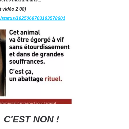
t vidéo 2'08)
e/status/1925069703103578601
 C'EST NON !