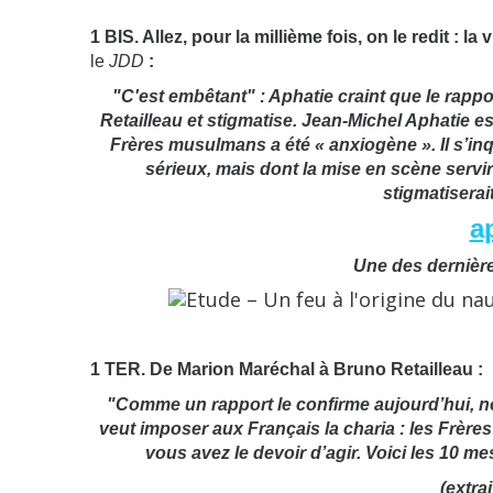
1 BIS. Allez, pour la millième fois, on le redit : la
le
JDD
:
"C'est embêtant" : Aphatie craint que le rapp
Retailleau et stigmatise.
Jean-Michel Aphatie es
Frères musulmans a été « anxiogène ». Il s’inq
sérieux, mais dont la mise en scène servira
stigmatiserai
a
Une des dernière
1 TER. De Marion Maréchal à Bruno Retailleau :
"Comme un rapport le confirme aujourd’hui, no
veut imposer aux Français la charia : les Frèr
vous avez le devoir d’agir. Voici les 10
mes
(extrai