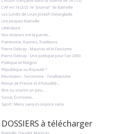
L'Action française dans la Guerre de 14 (1/2)
L'AF en 14 (2/2) : le "Journal" de Bainville
Les Lundis de Louis-Joseph Delanglade
Lire Jacques Bainville
Littérature
Nos lecteurs ont la parole...
Patrimoine, Racines, Traditions
Pierre Debray - Maurras et le Fascisme
Pierre Debray - Une politique pour l'an 2000
Politique et Religion
République ou Royauté ?
Révolution - Terrorisme - Totalitarisme
Revue de Presse et d'Actualité...
Rire ou sourire un peu...
Social, Économie...
Sport : Mens sana in corpore sano
DOSSIERS à télécharger
Bainville, Daudet, Maurras....