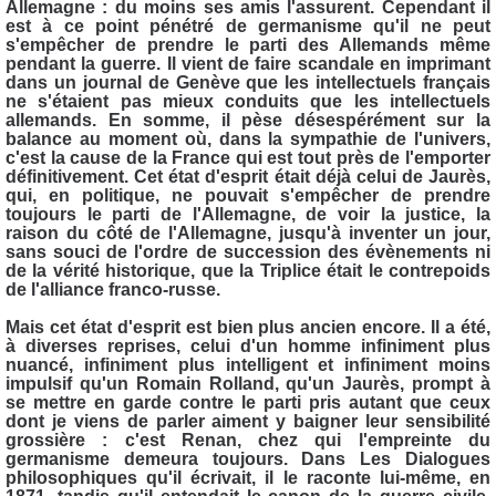
Allemagne : du moins ses amis l'assurent. Cependant il
est à ce point pénétré de germanisme qu'il ne peut
s'empêcher de prendre le parti des Allemands même
pendant la guerre. Il vient de faire scandale en imprimant
dans un journal de Genève que les intellectuels français
ne s'étaient pas mieux conduits que les intellectuels
allemands. En somme, il pèse désespérément sur la
balance au moment où, dans la sympathie de l'univers,
c'est la cause de la France qui est tout près de l'emporter
définitivement. Cet état d'esprit était déjà celui de Jaurès,
qui, en politique, ne pouvait s'empêcher de prendre
toujours le parti de l'Allemagne, de voir la justice, la
raison du côté de l'Allemagne, jusqu'à inventer un jour,
sans souci de l'ordre de succession des évènements ni
de la vérité historique, que la Triplice était le contrepoids
de l'alliance franco-russe.
Mais cet état d'esprit est bien plus ancien encore. Il a été,
à diverses reprises, celui d'un homme infiniment plus
nuancé, infiniment plus intelligent et infiniment moins
impulsif qu'un Romain Rolland, qu'un Jaurès, prompt à
se mettre en garde contre le parti pris autant que ceux
dont je viens de parler aiment y baigner leur sensibilité
grossière : c'est Renan, chez qui l'empreinte du
germanisme demeura toujours. Dans Les Dialogues
philosophiques qu'il écrivait, il le raconte lui-même, en