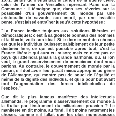
1871, tandis qu'il entendait le canon de la guerre civile,
celui de l'armée de Versailles reprenant Paris sur la
Commune : il témoigne que, dans ses rêveries sur la
possibilité d'un gouvernement du monde par une
aristocratie de savants, son esprit, par une invisible
pente, s'est laissé entraîner jusqu'à cette hypothèse :
"La France incline toujours aux solutions libérales et
démocratiques; c'est là sa gloire; le bonheur des hommes
et la liberté, voilà son idéal. Si le dernier mot des choses
est que les individus jouissent paisiblement de leur petite
destinée finie, ce qui est possible après tout, c'est la
France libérale qui aura eu raison; mais ce n'est pas ce
pays qui atteindra jamais la grande harmonie, ou, si l'on
veut, le grand asservissement de conscience dont nous
parlons. Au contraire, le gouvernement du monde par la
raison, s'il doit avoir lieu, paraît mieux approprié au génie
de l'Allemagne, qui montre peu de souci de l'égalité et
même de la dignité des individus, et qui a pour but avant
tout l'augmentation des forces intellectuelles de
l'espèce."
Que dit le plus fameux manifeste des intellectuels
allemands, le programme d'asservissement du monde à
la Kultur par l'instrument du militarisme prussien ? Le
manifeste en dit moins, au fond, il dit moins nettement les
choses, comme s'il fallait que les plus monstrueuses