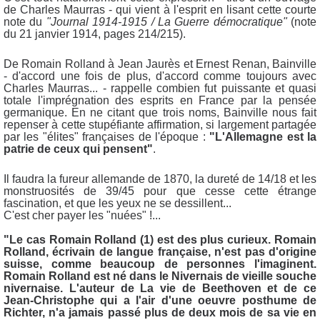
de Charles Maurras - qui vient à l'esprit en lisant cette courte
note du
"Journal 1914-1915 / La Guerre démocratique"
(note
du 21 janvier 1914, pages 214/215).
De Romain Rolland à Jean Jaurès et Ernest Renan, Bainville
- d'accord une fois de plus, d'accord comme toujours avec
Charles Maurras... - rappelle combien fut puissante et quasi
totale l'imprégnation des esprits en France par la pensée
germanique. En ne citant que trois noms, Bainville nous fait
repenser à cette stupéfiante affirmation, si largement partagée
par les "élites" françaises de l'époque :
"L'Allemagne est la
patrie de ceux qui pensent"
.
Il faudra la fureur allemande de 1870, la dureté de 14/18 et les
monstruosités de 39/45 pour que cesse cette étrange
fascination, et que les yeux ne se dessillent...
C'est cher payer les "nuées" !...
"Le cas Romain Rolland (1) est des plus curieux. Romain
Rolland, écrivain de langue française, n'est pas d'origine
suisse, comme beaucoup de personnes l'imaginent.
Romain Rolland est né dans le Nivernais de vieille souche
nivernaise. L'auteur de La vie de Beethoven et de ce
Jean-Christophe qui a l'air d'une oeuvre posthume de
Richter, n'a jamais passé plus de deux mois de sa vie en