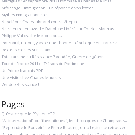
Martigues 1er septembre 2012 Hommage à Charles Maurras
Métissage ? Immigration ? En réponse à vos lettres.....
Mythes immigrationnistes....
Napoléon : Chateaubriand contre Villepin...
Notre entretien avec Le Dauphiné Libéré sur Charles Maurras...
Philippe Val crache le morceau.....
Pourrait-il, un jour, y avoir une "bonne" République en France ?
Regards croisés sur l'Islam.....
Totalitarisme ou Résistance ? Vendée, Guerre de géants.....
Tour de France 2011 et Trésors du Patrimoine
Un Prince français PDF
Une visite chez Charles Maurras....
Vendée Résistance !
Pages
Qu'est-ce que le "Système" ?
"A l'international" ou "thématiques", les chroniques de Champsaur...
"Reprendre le Pouvoir" de Pierre Boutang, ou la Légitimité retrouvée
Douze contributions pour une réflexion de fond sur "le mariage pour