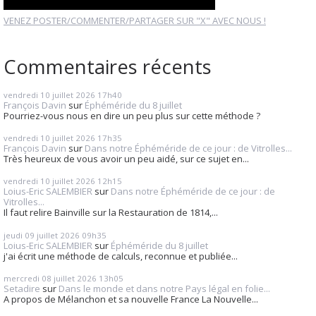
VENEZ POSTER/COMMENTER/PARTAGER SUR "X" AVEC NOUS !
Commentaires récents
vendredi 10
juillet 2026
17h40
François Davin
sur
Éphéméride du 8 juillet
Pourriez-vous nous en dire un peu plus sur cette méthode ?
vendredi 10
juillet 2026
17h35
François Davin
sur
Dans notre Éphéméride de ce jour : de Vitrolles...
Très heureux de vous avoir un peu aidé, sur ce sujet en...
vendredi 10
juillet 2026
12h15
Loius-Eric SALEMBIER
sur
Dans notre Éphéméride de ce jour : de
Vitrolles...
Il faut relire Bainville sur la Restauration de 1814,...
jeudi 09
juillet 2026
09h35
Loius-Eric SALEMBIER
sur
Éphéméride du 8 juillet
j'ai écrit une méthode de calculs, reconnue et publiée...
mercredi 08
juillet 2026
13h05
Setadire
sur
Dans le monde et dans notre Pays légal en folie...
A propos de Mélanchon et sa nouvelle France La Nouvelle...