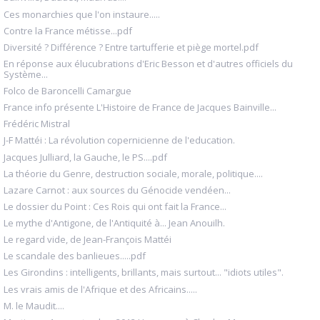
Ces monarchies que l'on instaure.....
Contre la France métisse...pdf
Diversité ? Différence ? Entre tartufferie et piège mortel.pdf
En réponse aux élucubrations d'Eric Besson et d'autres officiels du
Système...
Folco de Baroncelli Camargue
France info présente L'Histoire de France de Jacques Bainville...
Frédéric Mistral
J-F Mattéi : La révolution copernicienne de l'education.
Jacques Julliard, la Gauche, le PS....pdf
La théorie du Genre, destruction sociale, morale, politique....
Lazare Carnot : aux sources du Génocide vendéen...
Le dossier du Point : Ces Rois qui ont fait la France...
Le mythe d'Antigone, de l'Antiquité à... Jean Anouilh.
Le regard vide, de Jean-François Mattéi
Le scandale des banlieues.....pdf
Les Girondins : intelligents, brillants, mais surtout... "idiots utiles".
Les vrais amis de l'Afrique et des Africains.....
M. le Maudit....