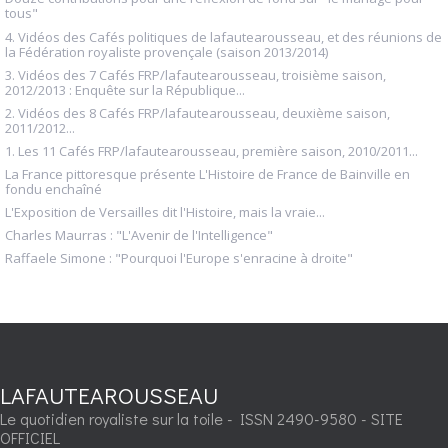
tous"
4. Vidéos des Cafés politiques de lafautearousseau, et des réunions de
la Fédération royaliste provençale (saison 2013/2014)
3. Vidéos des 7 Cafés FRP/lafautearousseau, troisième saison,
2012/2013 : Enquête sur la République...
2. Vidéos des 8 Cafés FRP/lafautearousseau, deuxième saison,
2011/2012...
1. Les 11 Cafés FRP/lafautearousseau, première saison, 2010/2011...
La France pittoresque présente L'Histoire de France de Bainville en
fondu enchaîné
L'Exposition de Versailles dit l'Histoire, mais la vraie...
Charles Maurras : "L'Avenir de l'Intelligence"
Raffaele Simone : "Pourquoi l'Europe s'enracine à droite"
LAFAUTEAROUSSEAU
Le quotidien royaliste sur la toile - ISSN 2490-9580 - SITE
OFFICIEL