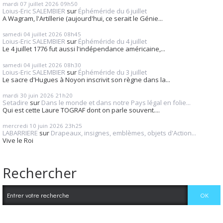
mardi 07
juillet 2026
09h50
Loius-Eric SALEMBIER
sur
Éphéméride du 6 juillet
A Wagram, l'Artillerie (aujourd'hui, ce serait le Génie...
samedi 04
juillet 2026
08h45
Loius-Eric SALEMBIER
sur
Éphéméride du 4 juillet
Le 4 juillet 1776 fut aussi l'indépendance américaine,...
samedi 04
juillet 2026
08h30
Loius-Eric SALEMBIER
sur
Éphéméride du 3 juillet
Le sacre d'Hugues à Noyon inscrivit son règne dans la...
mardi 30
juin 2026
21h20
Setadire
sur
Dans le monde et dans notre Pays légal en folie...
Qui est cette Laure TOGRAF dont on parle souvent....
mercredi 10
juin 2026
23h25
LABARRIERE
sur
Drapeaux, insignes, emblèmes, objets d'Action...
Vive le Roi
Rechercher