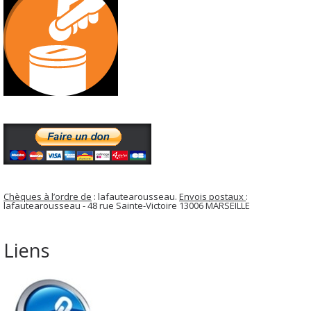
Chèques à l’ordre de
: lafautearousseau.
Envois postaux
:
lafautearousseau - 48 rue Sainte-Victoire 13006 MARSEILLE
Liens