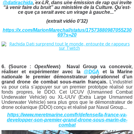
@datirachida
, ex-LR, dans une émission de rap qui invite
“à venir faire du bruit” au ministère de la Culture. Qu’est-
ce que ça serait avec un virage à gauche..."
(extrait vidéo 0'32)
https://x.com/MarionMarechal/status/17573880987055230
69?s=20
6. (Source :
OpexNews
)
Naval Group va concevoir,
réaliser et expérimenter avec la
@DGA
et la Marine
nationale le premier démonstrateur opérationnel d’un
grand drone de combat sous-marin français.
L’industriel
va pour cela s’appuyer sur un premier prototype réalisé sur
fonds propres, le DDO. Cet UCUV (Unmanned Combat
Underwater Vehicle) ou XL-UUV (Extra Large Unmanned
Underwater Vehicle) sera plus gros que le démonstrateur de
drone océanique (DDO) conçu et réalisé par Naval Group...
https://www.meretmarine.com/fr/defense/la-france-va-
developper-son-premier-grand-drone-sous-marin-de-
combat