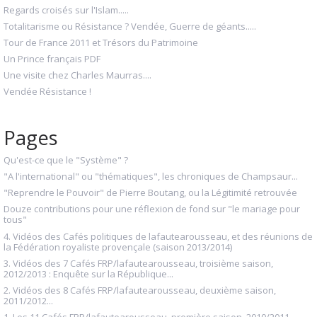
Regards croisés sur l'Islam.....
Totalitarisme ou Résistance ? Vendée, Guerre de géants.....
Tour de France 2011 et Trésors du Patrimoine
Un Prince français PDF
Une visite chez Charles Maurras....
Vendée Résistance !
Pages
Qu'est-ce que le "Système" ?
"A l'international" ou "thématiques", les chroniques de Champsaur...
"Reprendre le Pouvoir" de Pierre Boutang, ou la Légitimité retrouvée
Douze contributions pour une réflexion de fond sur "le mariage pour
tous"
4. Vidéos des Cafés politiques de lafautearousseau, et des réunions de
la Fédération royaliste provençale (saison 2013/2014)
3. Vidéos des 7 Cafés FRP/lafautearousseau, troisième saison,
2012/2013 : Enquête sur la République...
2. Vidéos des 8 Cafés FRP/lafautearousseau, deuxième saison,
2011/2012...
1. Les 11 Cafés FRP/lafautearousseau, première saison, 2010/2011...