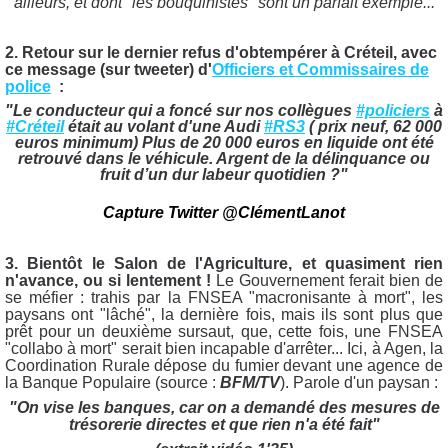
ailleurs, et dont "les bouquinistes" sont un parfait exemple...
2. Retour sur le dernier refus d'obtempérer à Créteil, avec
ce message (sur tweeter) d'
Officiers et Commissaires de
police
:
"Le conducteur qui a foncé sur nos collègues
#policiers
à
#Créteil
était au volant d'une Audi
#RS3
( prix neuf, 62 000
euros minimum) Plus de 20 000 euros en liquide ont été
retrouvé dans le véhicule. Argent de la délinquance ou
fruit d’un dur labeur quotidien ?"
Capture Twitter @ClémentLanot
3. Bientôt le Salon de l'Agriculture, et quasiment rien
n'avance, ou si lentement !
Le Gouvernement ferait bien de
se méfier : trahis par la FNSEA "macronisante à mort", les
paysans ont "lâché", la dernière fois, mais ils sont plus que
prêt pour un deuxième sursaut, que, cette fois, une FNSEA
"collabo à mort" serait bien incapable d'arrêter... Ici, à Agen, la
Coordination Rurale dépose du fumier devant une agence de
la Banque Populaire (source :
BFM/TV
). Parole d'un paysan :
"On vise les banques, car on a demandé des mesures de
trésorerie directes et que rien n'a été fait"