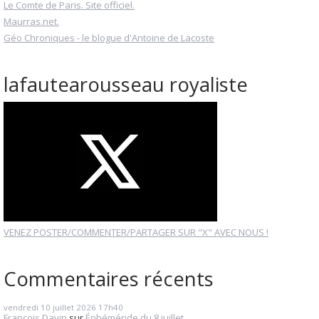
Le Comte de Paris. Site officiel.
Maurras.net.
Géo Chroniques - le blogue d'Antoine de Lacoste
lafautearousseau royaliste
VENEZ POSTER/COMMENTER/PARTAGER SUR "X" AVEC NOUS !
Commentaires récents
vendredi 10
juillet 2026
17h40
François Davin
sur
Éphéméride du 8 juillet