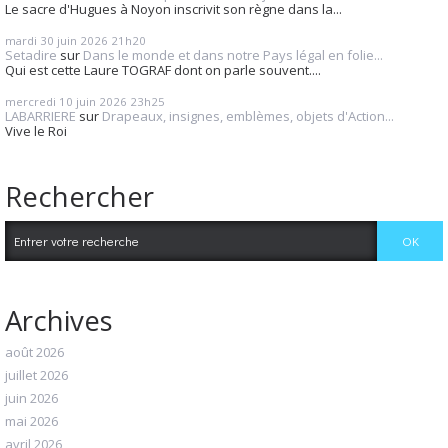
Le sacre d'Hugues à Noyon inscrivit son règne dans la...
mardi 30
juin 2026
21h20
Setadire
sur
Dans le monde et dans notre Pays légal en folie...
Qui est cette Laure TOGRAF dont on parle souvent....
mercredi 10
juin 2026
23h25
LABARRIERE
sur
Drapeaux, insignes, emblèmes, objets d'Action...
Vive le Roi
Rechercher
Archives
août 2026
juillet 2026
juin 2026
mai 2026
avril 2026