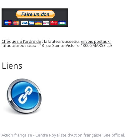
Chèques à l’ordre de
: lafautearousseau.
Envois postaux
:
lafautearousseau - 48 rue Sainte-Victoire 13006 MARSEILLE
Liens
Action française - Centre Royaliste d'Action française. Site officiel.