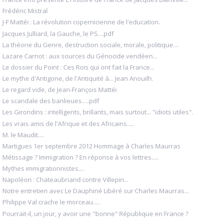
Frédéric Mistral
J-F Mattéi : La révolution copernicienne de l'education.
Jacques Julliard, la Gauche, le PS....pdf
La théorie du Genre, destruction sociale, morale, politique....
Lazare Carnot : aux sources du Génocide vendéen...
Le dossier du Point : Ces Rois qui ont fait la France...
Le mythe d'Antigone, de l'Antiquité à... Jean Anouilh.
Le regard vide, de Jean-François Mattéi
Le scandale des banlieues.....pdf
Les Girondins : intelligents, brillants, mais surtout... "idiots utiles".
Les vrais amis de l'Afrique et des Africains.....
M. le Maudit....
Martigues 1er septembre 2012 Hommage à Charles Maurras
Métissage ? Immigration ? En réponse à vos lettres.....
Mythes immigrationnistes....
Napoléon : Chateaubriand contre Villepin...
Notre entretien avec Le Dauphiné Libéré sur Charles Maurras...
Philippe Val crache le morceau.....
Pourrait-il, un jour, y avoir une "bonne" République en France ?