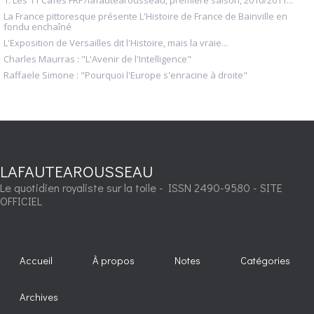
La France pittoresque présente L'Histoire de France de Bainville en
fondu enchaîné
L'Exposition de Versailles dit l'Histoire, mais la vraie...
Charles Maurras : "L'Avenir de l'Intelligence"
Raffaele Simone : "Pourquoi l'Europe s'enracine à droite"
LAFAUTEAROUSSEAU
Le quotidien royaliste sur la toile - ISSN 2490-9580 - SITE
OFFICIEL
Accueil
À propos
Notes
Catégories
Archives