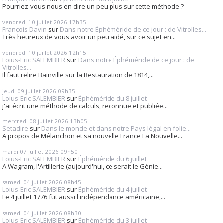
Pourriez-vous nous en dire un peu plus sur cette méthode ?
vendredi 10
juillet 2026
17h35
François Davin
sur
Dans notre Éphéméride de ce jour : de Vitrolles...
Très heureux de vous avoir un peu aidé, sur ce sujet en...
vendredi 10
juillet 2026
12h15
Loius-Eric SALEMBIER
sur
Dans notre Éphéméride de ce jour : de
Vitrolles...
Il faut relire Bainville sur la Restauration de 1814,...
jeudi 09
juillet 2026
09h35
Loius-Eric SALEMBIER
sur
Éphéméride du 8 juillet
j'ai écrit une méthode de calculs, reconnue et publiée...
mercredi 08
juillet 2026
13h05
Setadire
sur
Dans le monde et dans notre Pays légal en folie...
A propos de Mélanchon et sa nouvelle France La Nouvelle...
mardi 07
juillet 2026
09h50
Loius-Eric SALEMBIER
sur
Éphéméride du 6 juillet
A Wagram, l'Artillerie (aujourd'hui, ce serait le Génie...
samedi 04
juillet 2026
08h45
Loius-Eric SALEMBIER
sur
Éphéméride du 4 juillet
Le 4 juillet 1776 fut aussi l'indépendance américaine,...
samedi 04
juillet 2026
08h30
Loius-Eric SALEMBIER
sur
Éphéméride du 3 juillet