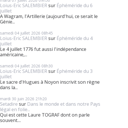
mardi 07
juillet 2026
09h50
Loius-Eric SALEMBIER
sur
Éphéméride du 6
juillet
A Wagram, l'Artillerie (aujourd'hui, ce serait le
Génie...
samedi 04
juillet 2026
08h45
Loius-Eric SALEMBIER
sur
Éphéméride du 4
juillet
Le 4 juillet 1776 fut aussi l'indépendance
américaine,...
samedi 04
juillet 2026
08h30
Loius-Eric SALEMBIER
sur
Éphéméride du 3
juillet
Le sacre d'Hugues à Noyon inscrivit son règne
dans la...
mardi 30
juin 2026
21h20
Setadire
sur
Dans le monde et dans notre Pays
légal en folie...
Qui est cette Laure TOGRAF dont on parle
souvent....