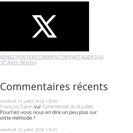
VENEZ POSTER/COMMENTER/PARTAGER SUR
"X" AVEC NOUS !
Commentaires récents
vendredi 10
juillet 2026
17h40
François Davin
sur
Éphéméride du 8 juillet
Pourriez-vous nous en dire un peu plus sur
cette méthode ?
vendredi 10
juillet 2026
17h35