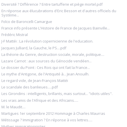
Diversité ? Différence ? Entre tartufferie et piège mortel.pdf
En réponse aux élucubrations d'Eric Besson et d'autres officiels du
Système...
Folco de Baroncelli Camargue
France info présente L'Histoire de France de Jacques Bainville...
Frédéric Mistral
J-F Mattéi : La révolution copernicienne de l'education.
Jacques Julliard, la Gauche, le PS....pdf
La théorie du Genre, destruction sociale, morale, politique....
Lazare Carnot : aux sources du Génocide vendéen...
Le dossier du Point : Ces Rois qui ont fait la France...
Le mythe d'Antigone, de l'Antiquité à... Jean Anouilh.
Le regard vide, de Jean-François Mattéi
Le scandale des banlieues.....pdf
Les Girondins : intelligents, brillants, mais surtout... "idiots utiles".
Les vrais amis de l'Afrique et des Africains.....
M. le Maudit....
Martigues 1er septembre 2012 Hommage à Charles Maurras
Métissage ? Immigration ? En réponse à vos lettres.....
Mythes immigrationnistes....