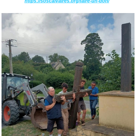
https://
soscalvaires.org/faire-un-don/
"