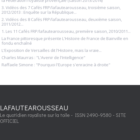
la Fédération royaliste provençale (saison 2013/2014)
3. Vidéos des 7 Cafés FRP/lafautearousseau, troisième saison,
2012/2013 : Enquête sur la République...
2. Vidéos des 8 Cafés FRP/lafautearousseau, deuxième saison,
2011/2012...
1. Les 11 Cafés FRP/lafautearousseau, première saison, 2010/2011...
La France pittoresque présente L'Histoire de France de Bainville en
fondu enchaîné
L'Exposition de Versailles dit l'Histoire, mais la vraie...
Charles Maurras : "L'Avenir de l'Intelligence"
Raffaele Simone : "Pourquoi l'Europe s'enracine à droite"
LAFAUTEAROUSSEAU
Le quotidien royaliste sur la toile - ISSN 2490-9580 - SITE
OFFICIEL