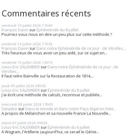
Commentaires récents
vendredi 10
juillet 2026
17h40
François Davin
sur
Éphéméride du 8 juillet
Pourriez-vous nous en dire un peu plus sur cette méthode ?
vendredi 10
juillet 2026
17h35
François Davin
sur
Dans notre Éphéméride de ce jour : de Vitrolles...
Très heureux de vous avoir un peu aidé, sur ce sujet en...
vendredi 10
juillet 2026
12h15
Loius-Eric SALEMBIER
sur
Dans notre Éphéméride de ce jour : de
Vitrolles...
Il faut relire Bainville sur la Restauration de 1814,...
jeudi 09
juillet 2026
09h35
Loius-Eric SALEMBIER
sur
Éphéméride du 8 juillet
j'ai écrit une méthode de calculs, reconnue et publiée...
mercredi 08
juillet 2026
13h05
Setadire
sur
Dans le monde et dans notre Pays légal en folie...
A propos de Mélanchon et sa nouvelle France La Nouvelle...
mardi 07
juillet 2026
09h50
Loius-Eric SALEMBIER
sur
Éphéméride du 6 juillet
A Wagram, l'Artillerie (aujourd'hui, ce serait le Génie...