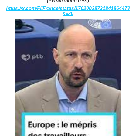
(extrait vidéo 0'59)
https://x.com/FilFrance/status/1702002873184186447?
s=20