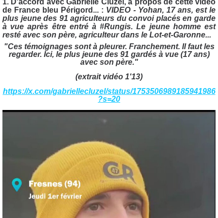
1. D'accord avec Gabrielle Cluzel, à propos de cette vidéo
de France bleu Périgord... :
VIDEO - Yohan, 17 ans, est le
plus jeune des 91 agriculteurs du convoi placés en garde
à vue après être entré à
#Rungis
. Le jeune homme est
resté avec son père, agriculteur dans le Lot-et-Garonne...
"Ces témoignages sont à pleurer. Franchement. Il faut les
regarder. Ici, le plus jeune des 91 gardés à vue (17 ans)
avec son père."
(extrait vidéo 1'13)
https://x.com/gabriellecluzel/status/1753506989185941986
?s=20