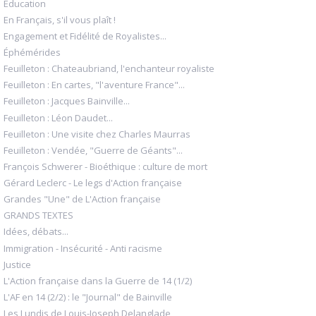
Éducation
En Français, s'il vous plaît !
Engagement et Fidélité de Royalistes...
Éphémérides
Feuilleton : Chateaubriand, l'enchanteur royaliste
Feuilleton : En cartes, "l'aventure France"...
Feuilleton : Jacques Bainville...
Feuilleton : Léon Daudet...
Feuilleton : Une visite chez Charles Maurras
Feuilleton : Vendée, "Guerre de Géants"...
François Schwerer - Bioéthique : culture de mort
Gérard Leclerc - Le legs d'Action française
Grandes "Une" de L'Action française
GRANDS TEXTES
Idées, débats...
Immigration - Insécurité - Anti racisme
Justice
L'Action française dans la Guerre de 14 (1/2)
L'AF en 14 (2/2) : le "Journal" de Bainville
Les Lundis de Louis-Joseph Delanglade