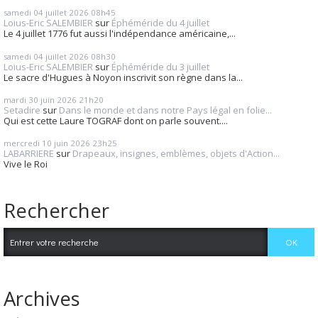
samedi 04
juillet 2026
08h45
Loius-Eric SALEMBIER
sur
Éphéméride du 4 juillet
Le 4 juillet 1776 fut aussi l'indépendance américaine,...
samedi 04
juillet 2026
08h30
Loius-Eric SALEMBIER
sur
Éphéméride du 3 juillet
Le sacre d'Hugues à Noyon inscrivit son règne dans la...
mardi 30
juin 2026
21h20
Setadire
sur
Dans le monde et dans notre Pays légal en folie...
Qui est cette Laure TOGRAF dont on parle souvent....
mercredi 10
juin 2026
23h25
LABARRIERE
sur
Drapeaux, insignes, emblèmes, objets d'Action...
Vive le Roi
Rechercher
Archives