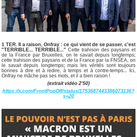
1 TER. Il a raison, Onfray : ce qui vient de se passer, c'est
"TERRIBLE... TERRIBLE..."
Cette trahison des paysans et
de la France par Bruxelles, on le savait depuis longtemps;
cette trahison des paysans et de la France par la FNSEA, on
le savait depuis longtemps; mais les vérités sont toujours
bonnes à dire et à redire, à temps et à contre-temps... Ici,
Onfray ne mâche pas ses mots, et il a bien raison !
(extrait vidéo 2'50)
https://x.com/FrontPopOff/status/1753687443386073136?
s=20