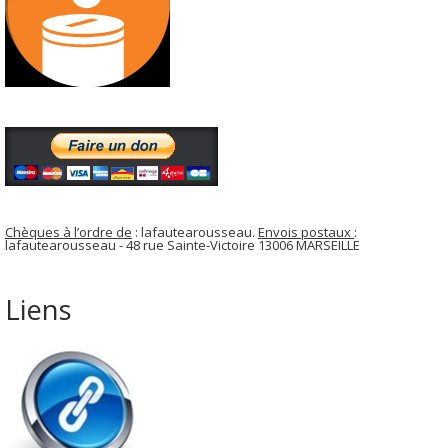
Chèques à l’ordre de
: lafautearousseau.
Envois postaux
:
lafautearousseau - 48 rue Sainte-Victoire 13006 MARSEILLE
Liens