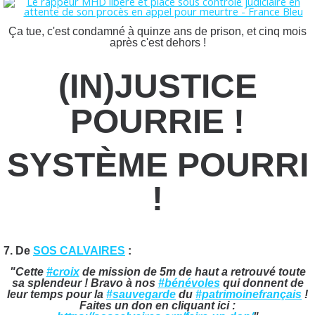
Ça tue, c'est condamné à quinze ans de prison, et cinq mois
après c'est dehors !
(IN)JUSTICE
POURRIE !
SYSTÈME POURRI
!
7. De
SOS CALVAIRES
:
"Cette
#croix
de mission de 5m de haut a retrouvé toute
sa splendeur ! Bravo à nos
#bénévoles
qui donnent de
leur temps pour la
#sauvegarde
du
#patrimoinefrançais
!
Faites un don en cliquant ici :