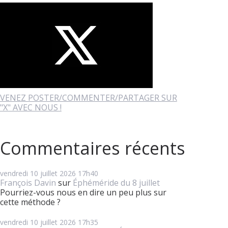
VENEZ POSTER/COMMENTER/PARTAGER SUR
"X" AVEC NOUS !
Commentaires récents
vendredi 10
juillet 2026
17h40
François Davin
sur
Éphéméride du 8 juillet
Pourriez-vous nous en dire un peu plus sur
cette méthode ?
vendredi 10
juillet 2026
17h35