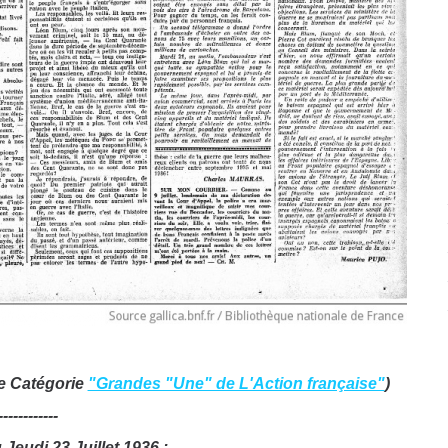
re Catégorie
"Grandes "Une" de L'Action française"
)
------------
 Jeudi 23 Juillet 1936 :