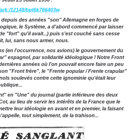
fr/ark:/12148/bpt6k766403w
rmé depuis des années "son" Allemagne en forges de
ologique, le Système, a d'abord commencé par laisser
de "fort" qu'il avait...) puis s'est couché sans cesse
it, lui, sans nous armer, nous.
ns (en l'occurrence, nos avions) le gouvernement du
ar" espagnol, par solidarité idéologique ! Notre Front
es dernières années où l'on pouvait encore faire un peu
on "Front frère", le "Frente popular / Frente crapular"
nols soulevés contre cette ignominie qu'était leur
ublique...
t" en "Une" du journal (partie inférieure des deux
ot, au lieu de servir les intérêts de la France que le
ttre leur idéologie en avant et en premier, la faisant
s'appelle, tout simplement, de la trahison...