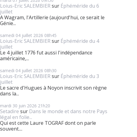
mardi 07
juillet 2026
09h50
Loius-Eric SALEMBIER
sur
Éphéméride du 6
juillet
A Wagram, l'Artillerie (aujourd'hui, ce serait le
Génie...
samedi 04
juillet 2026
08h45
Loius-Eric SALEMBIER
sur
Éphéméride du 4
juillet
Le 4 juillet 1776 fut aussi l'indépendance
américaine,...
samedi 04
juillet 2026
08h30
Loius-Eric SALEMBIER
sur
Éphéméride du 3
juillet
Le sacre d'Hugues à Noyon inscrivit son règne
dans la...
mardi 30
juin 2026
21h20
Setadire
sur
Dans le monde et dans notre Pays
légal en folie...
Qui est cette Laure TOGRAF dont on parle
souvent....