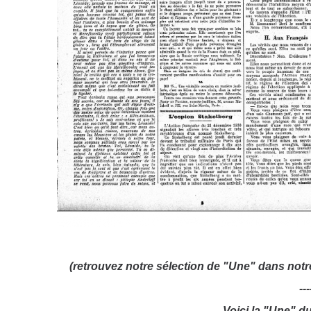
(retrouvez notre sélection de "Une" dans not
---
Voici la "Une" du