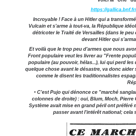
https://gallica.bnf.
Incroyable ! Face à un Hitler qui a transfo
Vulcain et s'arme à tout-va, la République idé
détricoter le Traité de Versailles (dans le peu 
devant Hitler qui s'arma
Et voilà que le trop peu d'armes que nous avo
Front populaire veut les livrer au "Frente popul
populaire (au pouvoir, hélas...), lui qui perd l
quelque chose avant le désastre, va donc aider s
comme le disent les traditionnalistes espag
Rép
• C'est Pujo qui dénonce ce "marché sanglan
colonnes de droite) : oui, Blum, Moch, Pierre C
Système avait mise en grand péril ont préféré me
passer avant l'intérêt national; cela 