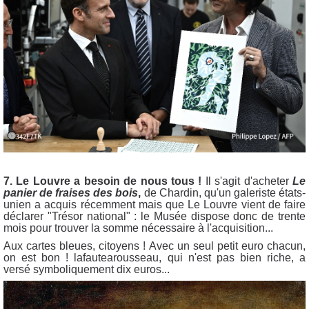
7. Le Louvre a besoin de nous tous !
Il s'agit d'acheter
Le
panier de fraises des bois
,
de Chardin, qu'un galeriste états-
unien a acquis récemment mais que Le Louvre vient de faire
déclarer "Trésor national" : le Musée dispose donc de trente
mois pour trouver la somme nécessaire à l'acquisition...
Aux cartes bleues, citoyens ! Avec un seul petit euro chacun,
on est bon ! lafautearousseau, qui n'est pas bien riche, a
versé symboliquement dix euros...