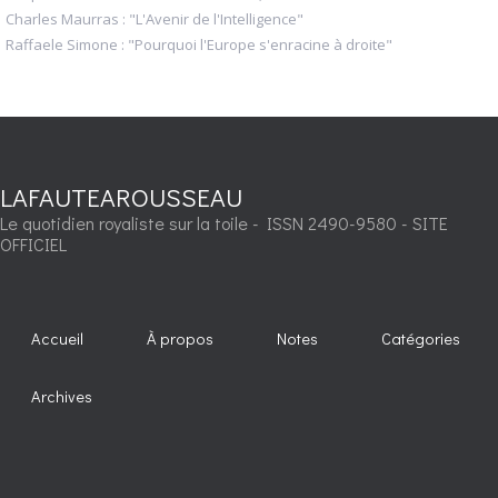
Charles Maurras : "L'Avenir de l'Intelligence"
Raffaele Simone : "Pourquoi l'Europe s'enracine à droite"
LAFAUTEAROUSSEAU
Le quotidien royaliste sur la toile - ISSN 2490-9580 - SITE
OFFICIEL
Accueil
À propos
Notes
Catégories
Archives