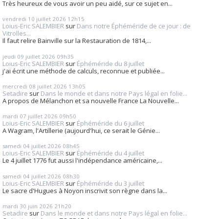
Très heureux de vous avoir un peu aidé, sur ce sujet en...
vendredi 10
juillet 2026
12h15
Loius-Eric SALEMBIER
sur
Dans notre Éphéméride de ce jour : de
Vitrolles...
Il faut relire Bainville sur la Restauration de 1814,...
jeudi 09
juillet 2026
09h35
Loius-Eric SALEMBIER
sur
Éphéméride du 8 juillet
j'ai écrit une méthode de calculs, reconnue et publiée...
mercredi 08
juillet 2026
13h05
Setadire
sur
Dans le monde et dans notre Pays légal en folie...
A propos de Mélanchon et sa nouvelle France La Nouvelle...
mardi 07
juillet 2026
09h50
Loius-Eric SALEMBIER
sur
Éphéméride du 6 juillet
A Wagram, l'Artillerie (aujourd'hui, ce serait le Génie...
samedi 04
juillet 2026
08h45
Loius-Eric SALEMBIER
sur
Éphéméride du 4 juillet
Le 4 juillet 1776 fut aussi l'indépendance américaine,...
samedi 04
juillet 2026
08h30
Loius-Eric SALEMBIER
sur
Éphéméride du 3 juillet
Le sacre d'Hugues à Noyon inscrivit son règne dans la...
mardi 30
juin 2026
21h20
Setadire
sur
Dans le monde et dans notre Pays légal en folie...