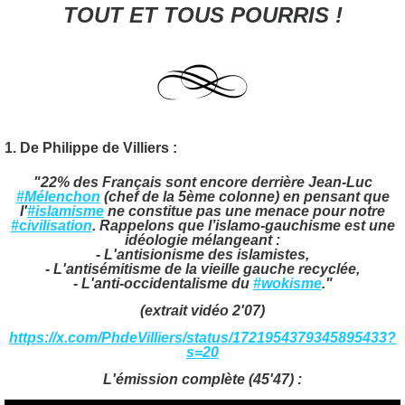
TOUT ET TOUS POURRIS !
1. De Philippe de Villiers :
"22% des Français sont encore derrière Jean-Luc
#Mélenchon
(chef de la 5ème colonne) en pensant que
l'
#islamisme
ne constitue pas une menace pour notre
#civilisation
. Rappelons que l’islamo-gauchisme est une
idéologie mélangeant :
- L'antisionisme des islamistes,
- L'antisémitisme de la vieille gauche recyclée,
- L'anti-occidentalisme du
#wokisme
."
(extrait vidéo 2'07)
https://x.com/PhdeVilliers/status/1721954379345895433?
s=20
L'émission complète (45'47) :