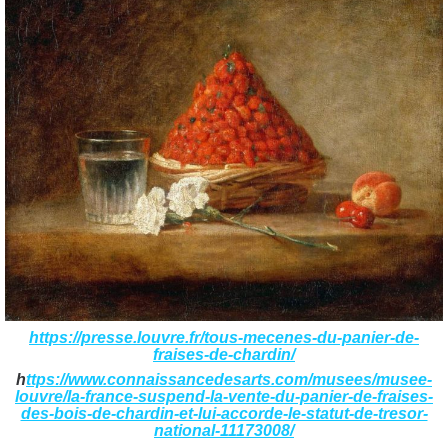
https://presse.louvre.fr/tous-mecenes-du-panier-de-
fraises-de-chardin/
h
ttps://www.connaissancedesarts.com/musees/musee-
louvre/la-france-suspend-la-vente-du-panier-de-fraises-
des-bois-de-chardin-et-lui-accorde-le-statut-de-tresor-
national-11173008/