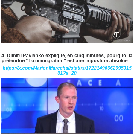
4. Dimitri Pavlenko explique, en cinq minutes, pourquoi la
prétendue "Loi immigration" est une imposture absolue :
https://x.com/MarionMarechal/status/17221496662995315
61?s=20