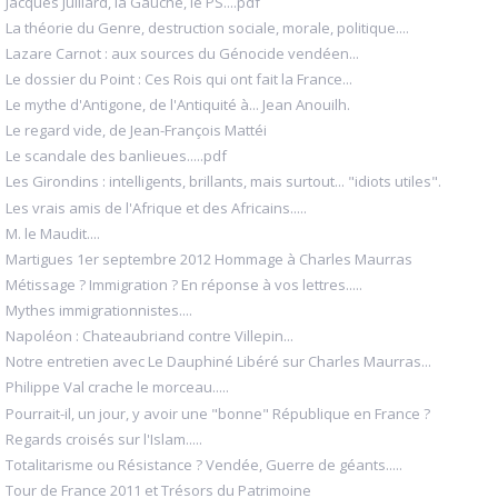
Jacques Julliard, la Gauche, le PS....pdf
La théorie du Genre, destruction sociale, morale, politique....
Lazare Carnot : aux sources du Génocide vendéen...
Le dossier du Point : Ces Rois qui ont fait la France...
Le mythe d'Antigone, de l'Antiquité à... Jean Anouilh.
Le regard vide, de Jean-François Mattéi
Le scandale des banlieues.....pdf
Les Girondins : intelligents, brillants, mais surtout... "idiots utiles".
Les vrais amis de l'Afrique et des Africains.....
M. le Maudit....
Martigues 1er septembre 2012 Hommage à Charles Maurras
Métissage ? Immigration ? En réponse à vos lettres.....
Mythes immigrationnistes....
Napoléon : Chateaubriand contre Villepin...
Notre entretien avec Le Dauphiné Libéré sur Charles Maurras...
Philippe Val crache le morceau.....
Pourrait-il, un jour, y avoir une "bonne" République en France ?
Regards croisés sur l'Islam.....
Totalitarisme ou Résistance ? Vendée, Guerre de géants.....
Tour de France 2011 et Trésors du Patrimoine