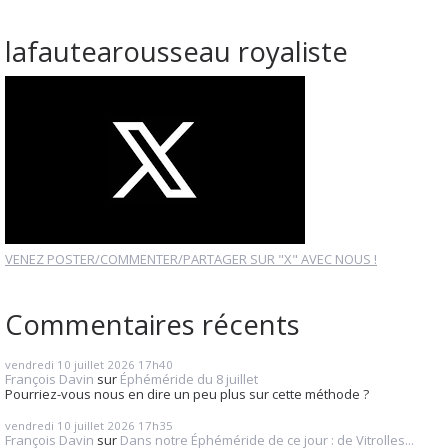
lafautearousseau royaliste
VENEZ POSTER/COMMENTER/PARTAGER SUR "X" AVEC NOUS !
Commentaires récents
vendredi 10
juillet 2026
17h40
François Davin
sur
Éphéméride du 8 juillet
Pourriez-vous nous en dire un peu plus sur cette méthode ?
vendredi 10
juillet 2026
17h35
François Davin
sur
Dans notre Éphéméride de ce jour : de Vitrolles...