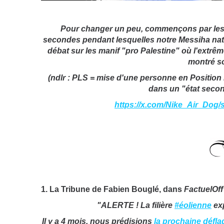
Pour changer un peu, commençons par les 
secondes pendant lesquelles notre Messiha nat
débat sur les manif "pro Palestine" où l'extrê
montré so
(ndlr : PLS = mise d'une personne en Position 
dans un "état second
https://x.com/Nike_Air_Dog
1.
La Tribune de Fabien Bouglé, dans
FactuelOff
"ALERTE ! La filière
#éolienne
exp
Il y a 4 mois, nous prédisions
la prochaine déflag