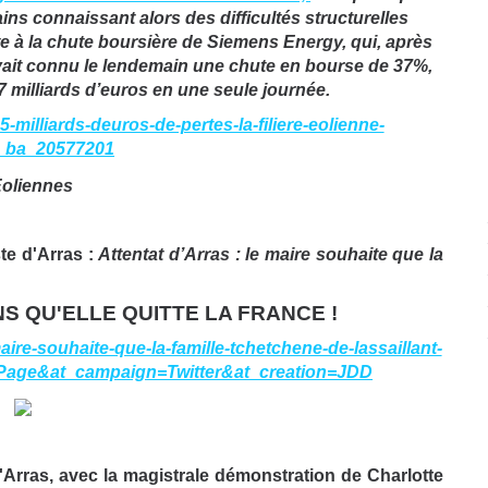
ns connaissant alors des difficultés structurelles
ite à la chute boursière de Siemens Energy, qui, après
 avait connu le lendemain une chute en bourse de 37%,
 7 milliards d’euros en une seule journée.
5-milliards-deuros-de-pertes-la-filiere-eolienne-
_ba_20577201
te d'Arras :
Attentat d’Arras : le maire souhaite que la
S QU'ELLE QUITTE LA FRANCE !
maire-souhaite-que-la-famille-tchetchene-de-lassaillant-
+Page&at_campaign=Twitter&at_creation=JDD
'Arras, avec la magistrale démonstration de Charlotte