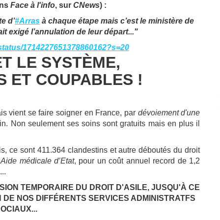
ans
Face à l'info
, sur
CNews
) :
te d’
#Arras
à chaque étape mais c’est le ministère de
it exigé l’annulation de leur départ..."
ly/status/1714227651378860162?s=20
T LE SYSTÈME,
 ET COUPABLES !
s vient se faire soigner en
France
, par
dévoiement d'une
in. Non seulement ses soins sont gratuits mais en plus il
is, ce sont 411.364
clandestins et autre déboutés du droit
’
Aide médicale d’Etat
, pour un coût annuel record de 1,2
..
ON TEMPORAIRE DU DROIT D'ASILE, JUSQU'À CE
N DE NOS DIFFÉRENTS SERVICES ADMINISTRATFS
OCIAUX...