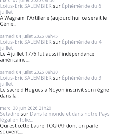
mardi 07
juillet 2026
09h50
Loius-Eric SALEMBIER
sur
Éphéméride du 6
juillet
A Wagram, l'Artillerie (aujourd'hui, ce serait le
Génie...
samedi 04
juillet 2026
08h45
Loius-Eric SALEMBIER
sur
Éphéméride du 4
juillet
Le 4 juillet 1776 fut aussi l'indépendance
américaine,...
samedi 04
juillet 2026
08h30
Loius-Eric SALEMBIER
sur
Éphéméride du 3
juillet
Le sacre d'Hugues à Noyon inscrivit son règne
dans la...
mardi 30
juin 2026
21h20
Setadire
sur
Dans le monde et dans notre Pays
légal en folie...
Qui est cette Laure TOGRAF dont on parle
souvent....