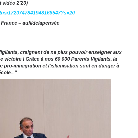
t vidéo 2'20)
status/1720747841948168547?s=20
Vigilants, craignent de ne plus pouvoir enseigner aux
 victoire ! Grâce à nos 60 000 Parents Vigilants, la
e pro-immigration et l’islamisation sont en danger à
école..."