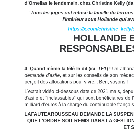
d'Ornellas le lendemain, chez Christine Kelly (d
"Tous les juges ont refusé la famille du terroris
l’intérieur sous Hollande qui ava
https://x.com/christine_kel
HOLLANDE E
RESPONSABLES
4. Quand même la télé le dit (ici,
TF1
) !
Un albanai
demande d'asile
, et sur les conseils de son médec
perçoit des allocations pour vivre... Ben, voyons !
L'extrait vidéo ci-dessous date de 2021 mais, depu
d'asile et "inclassables"
qui sont bénéficiaires de l
milliard d’euros à la charge du contribuable français.
LAFAUTEAROUSSEAU DEMANDE LA SUSPENSI
QUE L'ORDRE SOIT REMIS DANS LA GESTIO
ET S