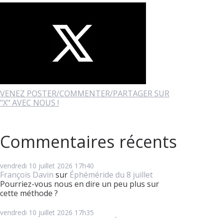
VENEZ POSTER/COMMENTER/PARTAGER SUR
"X" AVEC NOUS !
Commentaires récents
vendredi 10
juillet 2026
17h40
François Davin
sur
Éphéméride du 8 juillet
Pourriez-vous nous en dire un peu plus sur
cette méthode ?
vendredi 10
juillet 2026
17h35