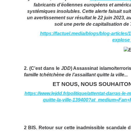
fabricants d’éoliennes européens et américai
systémiques insolubles. Cette alerte faisait su
un avertissement sur résultat le 22 juin 2023,
soit une perte de capitalisation de
https://factuel.media/blogs/blog-articles/1
explose
2.
(C'est dans le
JDD
) Assassinat islamo/terroris
famille tchétchène de l’assaillant quitte la ville...
ET NOUS, NOUS SOUHAITON
https://www.lejdd.fr/politique/attentat-darras-le-
quitte-la-ville-139400?at_medium=Fan
2 BIS. Retour sur cette inadmissible scandale d