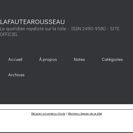
LAFAUTEAROUSSEAU
Le quotidien royaliste sur la toile - ISSN 2490-9580 - SITE
OFFICIEL
Accueil
À propos
Notes
Catégories
Archives
Déclarer un contenu illicite
|
Mentions légales de ce blog