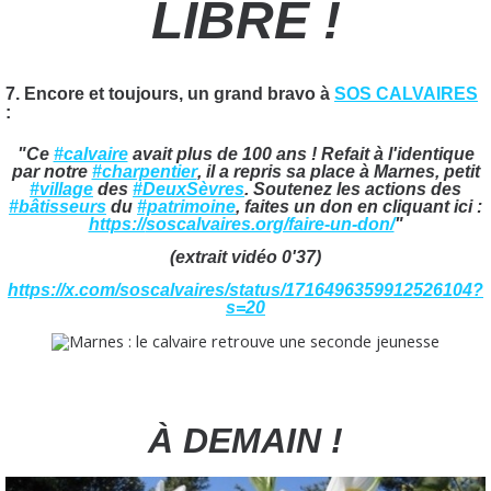
LIBRE !
7. Encore et toujours, un grand bravo à
SOS CALVAIRES
:
"Ce
#calvaire
avait plus de 100 ans ! Refait à l'identique
par notre
#charpentier
, il a repris sa place à Marnes, petit
#village
des
#DeuxSèvres
. Soutenez les actions des
#bâtisseurs
du
#patrimoine
, faites un don en cliquant ici :
https://
soscalvaires.org/faire-un-don/
"
(extrait vidéo 0'37)
https://x.com/soscalvaires/status/1716496359912526104?
s=20
À DEMAIN !