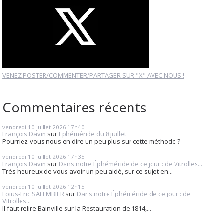
VENEZ POSTER/COMMENTER/PARTAGER SUR "X" AVEC NOUS !
Commentaires récents
vendredi 10
juillet 2026
17h40
François Davin
sur
Éphéméride du 8 juillet
Pourriez-vous nous en dire un peu plus sur cette méthode ?
vendredi 10
juillet 2026
17h35
François Davin
sur
Dans notre Éphéméride de ce jour : de Vitrolles...
Très heureux de vous avoir un peu aidé, sur ce sujet en...
vendredi 10
juillet 2026
12h15
Loius-Eric SALEMBIER
sur
Dans notre Éphéméride de ce jour : de
Vitrolles...
Il faut relire Bainville sur la Restauration de 1814,...