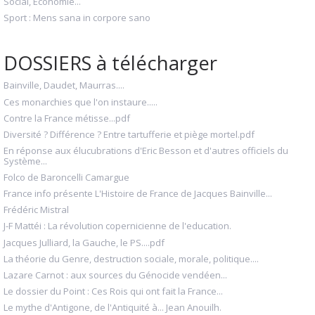
Social, Économie...
Sport : Mens sana in corpore sano
DOSSIERS à télécharger
Bainville, Daudet, Maurras....
Ces monarchies que l'on instaure.....
Contre la France métisse...pdf
Diversité ? Différence ? Entre tartufferie et piège mortel.pdf
En réponse aux élucubrations d'Eric Besson et d'autres officiels du
Système...
Folco de Baroncelli Camargue
France info présente L'Histoire de France de Jacques Bainville...
Frédéric Mistral
J-F Mattéi : La révolution copernicienne de l'education.
Jacques Julliard, la Gauche, le PS....pdf
La théorie du Genre, destruction sociale, morale, politique....
Lazare Carnot : aux sources du Génocide vendéen...
Le dossier du Point : Ces Rois qui ont fait la France...
Le mythe d'Antigone, de l'Antiquité à... Jean Anouilh.