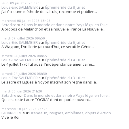
jeudi 09
juillet 2026
09h35
Loius-Eric SALEMBIER
sur
Éphéméride du 8 juillet
j'ai écrit une méthode de calculs, reconnue et publiée...
mercredi 08
juillet 2026
13h05
Setadire
sur
Dans le monde et dans notre Pays légal en folie...
A propos de Mélanchon et sa nouvelle France La Nouvelle...
mardi 07
juillet 2026
09h50
Loius-Eric SALEMBIER
sur
Éphéméride du 6 juillet
A Wagram, l'Artillerie (aujourd'hui, ce serait le Génie...
samedi 04
juillet 2026
08h45
Loius-Eric SALEMBIER
sur
Éphéméride du 4 juillet
Le 4 juillet 1776 fut aussi l'indépendance américaine,...
samedi 04
juillet 2026
08h30
Loius-Eric SALEMBIER
sur
Éphéméride du 3 juillet
Le sacre d'Hugues à Noyon inscrivit son règne dans la...
mardi 30
juin 2026
21h20
Setadire
sur
Dans le monde et dans notre Pays légal en folie...
Qui est cette Laure TOGRAF dont on parle souvent....
mercredi 10
juin 2026
23h25
LABARRIERE
sur
Drapeaux, insignes, emblèmes, objets d'Action...
Vive le Roi