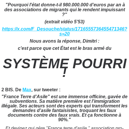
"Pourquoi l'état donne-t-il 980.000.000 d'euros par an à
des associations de migrants qui le rendent impuissant
?"
(extrait vidéo 5'53)
https://x.com/F_Desouche/status/1716555736455471346?
s=20
Nous avons la réponse, Dimitri :
c'est parce que cet État est le bras armé du
SYSTÈME POURRI
!
2 BIS. De
Max
, sur tweeter :
"France Terre d'Asile" est une immense officine, gavée de
subventions. Sa matière première est l'immigration
illégale. Ses acteurs sont des experts qui transforment les
demandes d'asile fantaisistes, troquant les faux
documents contre des faux vrais. Et ça fonctionne à
90%."
Et devinez qui gère "France terre d'asile " association pro-