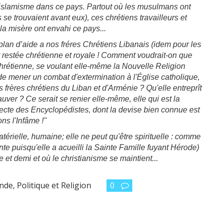
l’islamisme dans ce pays. Partout où les musulmans ont
se trouvaient avant eux), ces chrétiens travailleurs et
la misère ont envahi ce pays...
plan d’aide a nos fréres Chrétiens Libanais (idem pour les
ût restée chrétienne et royale ! Comment voudrait-on que
chrétienne, se voulant elle-même la Nouvelle Religion
 de mener un combat d'extermination à l'Église catholique,
frères chrétiens du Liban et d'Arménie ? Qu'elle entreprît
auver ? Ce serait se renier elle-même, elle qui est
la
secte des Encyclopédistes, dont la devise bien connue est
ns l'Infâme !"
érielle, humaine; elle ne peut qu'être spirituelle : comme
inte puisqu'elle a acueilli la Sainte Famille fuyant Hérode)
e et demi et où le christianisme se maintient...
onde
,
Politique et Religion
0