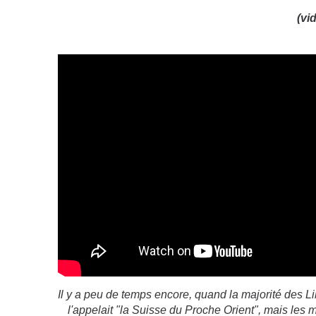
(vi
Il y a peu de temps encore, quand la majorité des Lib
l'appelait "la Suisse du Proche Orient", mais les 