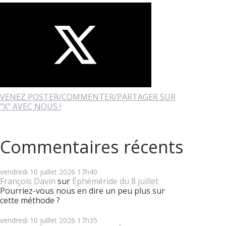
VENEZ POSTER/COMMENTER/PARTAGER SUR
"X" AVEC NOUS !
Commentaires récents
vendredi 10
juillet 2026
17h40
François Davin
sur
Éphéméride du 8 juillet
Pourriez-vous nous en dire un peu plus sur
cette méthode ?
vendredi 10
juillet 2026
17h35