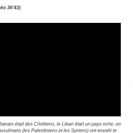
déo 36'43)
anais était des Chrétiens, le Liban était un pays riche, on
musulmans (les Palestiniens et les Syriens) ont envahi le