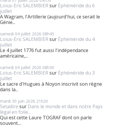
mardi 07
juillet 2026
09h50
Loius-Eric SALEMBIER
sur
Éphéméride du 6
juillet
A Wagram, l'Artillerie (aujourd'hui, ce serait le
Génie...
samedi 04
juillet 2026
08h45
Loius-Eric SALEMBIER
sur
Éphéméride du 4
juillet
Le 4 juillet 1776 fut aussi l'indépendance
américaine,...
samedi 04
juillet 2026
08h30
Loius-Eric SALEMBIER
sur
Éphéméride du 3
juillet
Le sacre d'Hugues à Noyon inscrivit son règne
dans la...
mardi 30
juin 2026
21h20
Setadire
sur
Dans le monde et dans notre Pays
légal en folie...
Qui est cette Laure TOGRAF dont on parle
souvent....