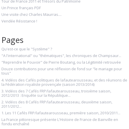
Tour de France 2011 et Trésors du Patrimoine
Un Prince français PDF
Une visite chez Charles Maurras....
Vendée Résistance !
Pages
Qu'est-ce que le "Système" ?
"A l'international" ou "thématiques", les chroniques de Champsaur...
"Reprendre le Pouvoir" de Pierre Boutang, ou la Légitimité retrouvée
Douze contributions pour une réflexion de fond sur "le mariage pour
tous"
4. Vidéos des Cafés politiques de lafautearousseau, et des réunions de
la Fédération royaliste provençale (saison 2013/2014)
3. Vidéos des 7 Cafés FRP/lafautearousseau, troisième saison,
2012/2013 : Enquête sur la République...
2. Vidéos des 8 Cafés FRP/lafautearousseau, deuxième saison,
2011/2012...
1. Les 11 Cafés FRP/lafautearousseau, première saison, 2010/2011...
La France pittoresque présente L'Histoire de France de Bainville en
fondu enchaîné