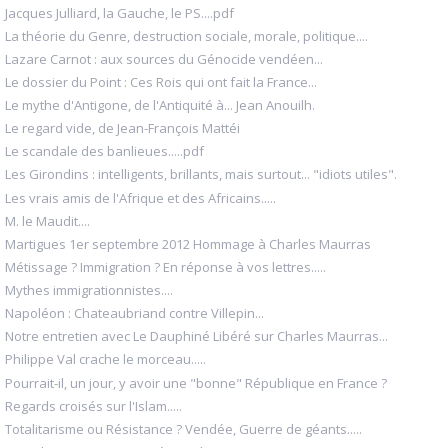
Jacques Julliard, la Gauche, le PS....pdf
La théorie du Genre, destruction sociale, morale, politique....
Lazare Carnot : aux sources du Génocide vendéen...
Le dossier du Point : Ces Rois qui ont fait la France...
Le mythe d'Antigone, de l'Antiquité à... Jean Anouilh.
Le regard vide, de Jean-François Mattéi
Le scandale des banlieues.....pdf
Les Girondins : intelligents, brillants, mais surtout... "idiots utiles".
Les vrais amis de l'Afrique et des Africains.....
M. le Maudit....
Martigues 1er septembre 2012 Hommage à Charles Maurras
Métissage ? Immigration ? En réponse à vos lettres.....
Mythes immigrationnistes....
Napoléon : Chateaubriand contre Villepin...
Notre entretien avec Le Dauphiné Libéré sur Charles Maurras...
Philippe Val crache le morceau.....
Pourrait-il, un jour, y avoir une "bonne" République en France ?
Regards croisés sur l'Islam.....
Totalitarisme ou Résistance ? Vendée, Guerre de géants.....