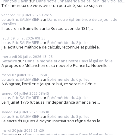
François Davin
sur
Dans notre Éphéméride de ce jour : de Vitrolles...
Très heureux de vous avoir un peu aidé, sur ce sujet en...
vendredi 10
juillet 2026
12h15
Loius-Eric SALEMBIER
sur
Dans notre Éphéméride de ce jour : de
Vitrolles...
Il faut relire Bainville sur la Restauration de 1814,...
jeudi 09
juillet 2026
09h35
Loius-Eric SALEMBIER
sur
Éphéméride du 8 juillet
j'ai écrit une méthode de calculs, reconnue et publiée...
mercredi 08
juillet 2026
13h05
Setadire
sur
Dans le monde et dans notre Pays légal en folie...
A propos de Mélanchon et sa nouvelle France La Nouvelle...
mardi 07
juillet 2026
09h50
Loius-Eric SALEMBIER
sur
Éphéméride du 6 juillet
A Wagram, l'Artillerie (aujourd'hui, ce serait le Génie...
samedi 04
juillet 2026
08h45
Loius-Eric SALEMBIER
sur
Éphéméride du 4 juillet
Le 4 juillet 1776 fut aussi l'indépendance américaine,...
samedi 04
juillet 2026
08h30
Loius-Eric SALEMBIER
sur
Éphéméride du 3 juillet
Le sacre d'Hugues à Noyon inscrivit son règne dans la...
mardi 30
juin 2026
21h20
Setadire
sur
Dans le monde et dans notre Pays légal en folie...