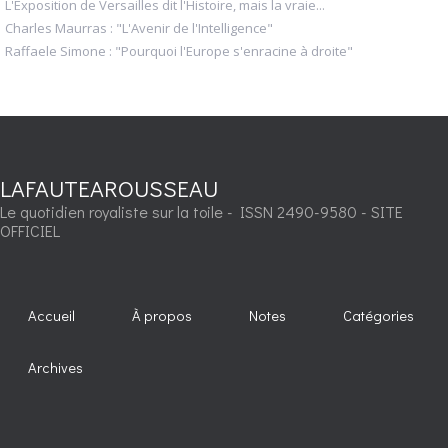
L'Exposition de Versailles dit l'Histoire, mais la vraie...
Charles Maurras : "L'Avenir de l'Intelligence"
Raffaele Simone : "Pourquoi l'Europe s'enracine à droite"
LAFAUTEAROUSSEAU
Le quotidien royaliste sur la toile - ISSN 2490-9580 - SITE
OFFICIEL
Accueil
À propos
Notes
Catégories
Archives