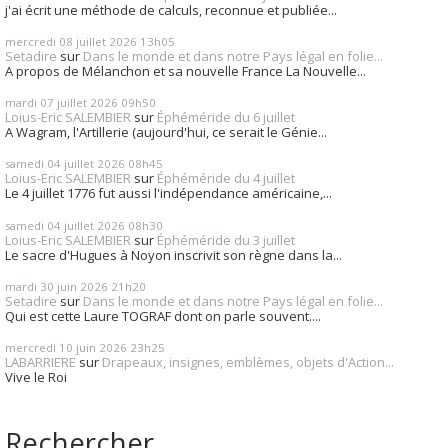
j'ai écrit une méthode de calculs, reconnue et publiée...
mercredi 08
juillet 2026
13h05
Setadire
sur
Dans le monde et dans notre Pays légal en folie...
A propos de Mélanchon et sa nouvelle France La Nouvelle...
mardi 07
juillet 2026
09h50
Loius-Eric SALEMBIER
sur
Éphéméride du 6 juillet
A Wagram, l'Artillerie (aujourd'hui, ce serait le Génie...
samedi 04
juillet 2026
08h45
Loius-Eric SALEMBIER
sur
Éphéméride du 4 juillet
Le 4 juillet 1776 fut aussi l'indépendance américaine,...
samedi 04
juillet 2026
08h30
Loius-Eric SALEMBIER
sur
Éphéméride du 3 juillet
Le sacre d'Hugues à Noyon inscrivit son règne dans la...
mardi 30
juin 2026
21h20
Setadire
sur
Dans le monde et dans notre Pays légal en folie...
Qui est cette Laure TOGRAF dont on parle souvent....
mercredi 10
juin 2026
23h25
LABARRIERE
sur
Drapeaux, insignes, emblèmes, objets d'Action...
Vive le Roi
Rechercher