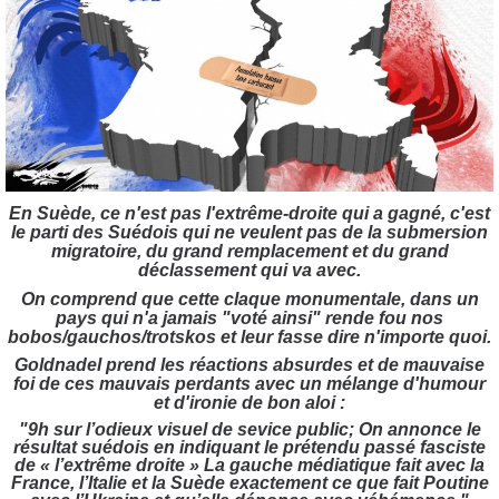
En Suède, ce n'est pas l'extrême-droite qui a gagné, c'est
le parti des Suédois qui ne veulent pas de la submersion
migratoire, du grand remplacement et du grand
déclassement qui va avec.
On comprend que cette claque monumentale, dans un
pays qui n'a jamais "voté ainsi" rende fou nos
bobos/gauchos/trotskos et leur fasse dire n'importe quoi.
Goldnadel prend les réactions absurdes et de mauvaise
foi de ces mauvais perdants avec un mélange d'humour
et d'ironie de bon aloi :
"9h sur l’odieux visuel de sevice public; On annonce le
résultat suédois en indiquant le prétendu passé fasciste
de « l’extrême droite » La gauche médiatique fait avec la
France, l’Italie et la Suède exactement ce que fait Poutine