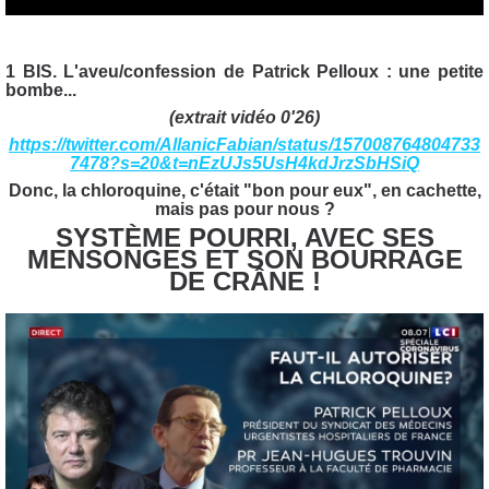
1 BIS. L'aveu/confession de Patrick Pelloux : une petite
bombe...
(extrait vidéo 0'26)
https://twitter.com/AllanicFabian/status/157008764804733
7478?s=20&t=nEzUJs5UsH4kdJrzSbHSiQ
Donc, la chloroquine, c'était "bon pour eux", en cachette,
mais pas pour nous ?
SYSTÈME POURRI, AVEC SES
MENSONGES ET SON BOURRAGE
DE CRÂNE !