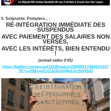
5. Soignants, Pompiers... :
RÉ-INTÉGRATION IMMÉDIATE DES
SUSPENDUS
AVEC PAIEMENT DES SALAIRES NON
VERSÉS,
AVEC LES INTÉRÊTS, BIEN ENTENDU
!
(extrait vidéo 0'45)
https://twitter.com/anouk1818/status/15699517464615157
76?s=20&t=nEzUJs5UsH4kdJrzSbHSiQ