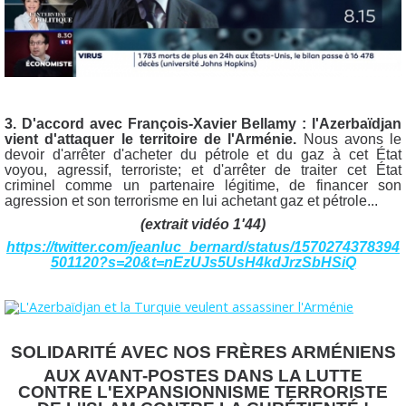
3. D'accord avec François-Xavier Bellamy : l'Azerbaïdjan
vient d'attaquer le territoire de l'Arménie.
Nous avons le
devoir d'arrêter d'acheter du pétrole et du gaz à cet État
voyou, agressif, terroriste; et d'
arrêter de traiter cet État
criminel comme un partenaire légitime, de financer son
agression et son terrorisme en lui achetant gaz et pétrole...
(extrait vidéo 1'44)
https://twitter.com/jeanluc_bernard/status/1570274378394
501120?s=20&t=nEzUJs5UsH4kdJrzSbHSiQ
SOLIDARITÉ AVEC NOS FRÈRES ARMÉNIENS
AUX AVANT-POSTES DANS LA LUTTE
CONTRE L'EXPANSIONNISME TERRORISTE