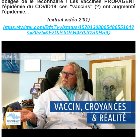
obligée de le reconnaître ! L
es vaccinés PROPAGENT
l'épidémie du
COVID19, ces "vaccins" (?) ont augmenté
l'épidémie
...
(extrait vidéo 2'01)
https://twitter.com/BfnTvv/status/1570130800548655104?
s=20&t=nEzUJs5UsH4kdJrzSbHSiQ