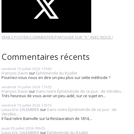
VENEZ POSTER/COMMENTER/PARTAGER SUR "X" AVEC NOUS !
Commentaires récents
vendredi 10
juillet 2026
17h40
François Davin
sur
Éphéméride du 8 juillet
Pourriez-vous nous en dire un peu plus sur cette méthode ?
vendredi 10
juillet 2026
17h35
François Davin
sur
Dans notre Éphéméride de ce jour : de Vitrolles...
Très heureux de vous avoir un peu aidé, sur ce sujet en...
vendredi 10
juillet 2026
12h15
Loius-Eric SALEMBIER
sur
Dans notre Éphéméride de ce jour : de
Vitrolles...
Il faut relire Bainville sur la Restauration de 1814,...
jeudi 09
juillet 2026
09h35
Loius-Eric SALEMBIER
sur
Éphéméride du 8 juillet