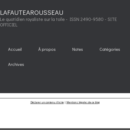
LAFAUTEAROUSSEAU
Le quotidien royaliste sur la toile - ISSN 2490-9580 - SITE
OFFICIEL
Accueil
À propos
Notes
Catégories
Archives
Déclarer un contenu illicite
|
Mentions légales de ce blog