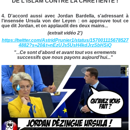
DE L'ISLAM CONTRE LA CHRÉTIENTÉ !
4. D'accord aussi avec Jordan Bardella, s'adressant à
l'insensée Ursula von der Leyen : on approuve tout ce
que dit Jordan, et on applaudit des deux mains...
(extrait vidéo 2')
https://twitter.com/AstridPrunier1/status/157001115678527
4882?s=20&t=nEzUJs5UsH4kdJrzSbHSiQ
"...C
e sont d'abord et avant tout vos errements
successifs que nous payons aujourd'hui..."