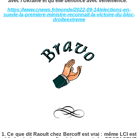
avec l’Ukraine et qu’elle dénonce avec véhémence."
https://www.cnews.fr/monde/2022-09-14/elections-en-
suede-la-premiere-ministre-reconnait-la-victoire-du-bloc-
droiteextreme
1. Ce que dit Raoult chez Bercoff est vrai : même LCI est