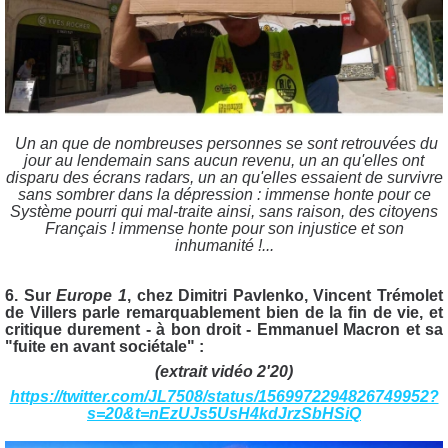
Un an que de nombreuses personnes se sont retrouvées du
jour au lendemain sans aucun revenu, un an qu'elles ont
disparu des écrans radars, un an qu'elles essaient de survivre
sans sombrer dans la dépression : immense honte pour ce
Système pourri qui mal-traite ainsi, sans raison, des citoyens
Français ! immense honte pour son injustice et son
inhumanité !...
6. Sur
Europe 1
, chez Dimitri Pavlenko, Vincent Trémolet
de Villers parle remarquablement bien de la fin de vie, et
critique durement - à bon droit - Emmanuel Macron et sa
"fuite en avant sociétale" :
(extrait vidéo 2'20)
https://twitter.com/JL7508/status/1569972294826749952?
s=20&t=nEzUJs5UsH4kdJrzSbHSiQ