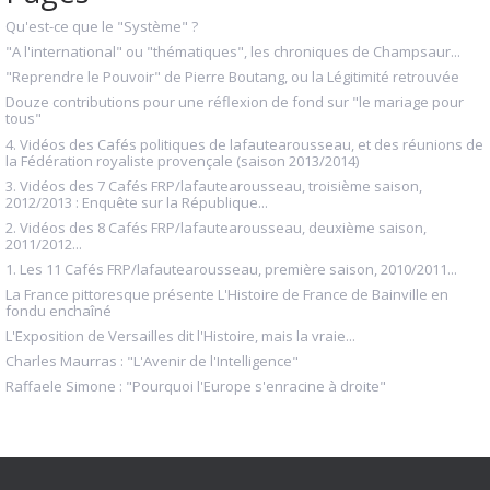
Qu'est-ce que le "Système" ?
"A l'international" ou "thématiques", les chroniques de Champsaur...
"Reprendre le Pouvoir" de Pierre Boutang, ou la Légitimité retrouvée
Douze contributions pour une réflexion de fond sur "le mariage pour
tous"
4. Vidéos des Cafés politiques de lafautearousseau, et des réunions de
la Fédération royaliste provençale (saison 2013/2014)
3. Vidéos des 7 Cafés FRP/lafautearousseau, troisième saison,
2012/2013 : Enquête sur la République...
2. Vidéos des 8 Cafés FRP/lafautearousseau, deuxième saison,
2011/2012...
1. Les 11 Cafés FRP/lafautearousseau, première saison, 2010/2011...
La France pittoresque présente L'Histoire de France de Bainville en
fondu enchaîné
L'Exposition de Versailles dit l'Histoire, mais la vraie...
Charles Maurras : "L'Avenir de l'Intelligence"
Raffaele Simone : "Pourquoi l'Europe s'enracine à droite"