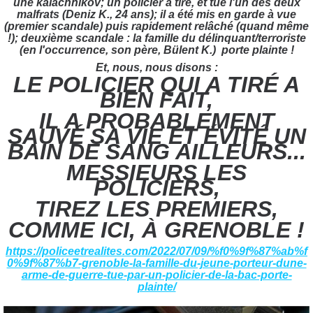
une kalachnikov; un policier a tiré, et tué l'un des deux
malfrats (Deniz K., 24 ans); il a été mis en garde à vue
(premier scandale) puis rapidement relâché (quand même
!); deuxième scandale : la famille du délinquant/terroriste
(en l'occurrence, son père, Bülent K.) porte plainte !
Et, nous, nous disons :
LE POLICIER QUI A TIRÉ A
BIEN FAIT,
IL A PROBABLEMENT
SAUVÉ SA VIE ET ÉVITÉ UN
BAIN DE SANG AILLEURS...
MESSIEURS LES
POLICIERS,
TIREZ LES PREMIERS,
COMME ICI, À GRENOBLE !
https://policeetrealites.com/2022/07/09/%f0%9f%87%ab%f
0%9f%87%b7-grenoble-la-famille-du-jeune-porteur-dune-
arme-de-guerre-tue-par-un-policier-de-la-bac-porte-
plainte/