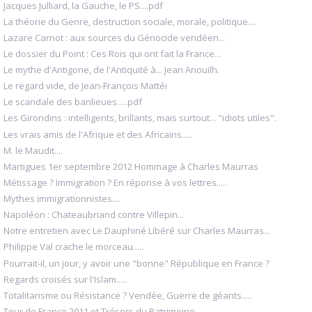
Jacques Julliard, la Gauche, le PS....pdf
La théorie du Genre, destruction sociale, morale, politique....
Lazare Carnot : aux sources du Génocide vendéen...
Le dossier du Point : Ces Rois qui ont fait la France...
Le mythe d'Antigone, de l'Antiquité à... Jean Anouilh.
Le regard vide, de Jean-François Mattéi
Le scandale des banlieues.....pdf
Les Girondins : intelligents, brillants, mais surtout... "idiots utiles".
Les vrais amis de l'Afrique et des Africains.....
M. le Maudit....
Martigues 1er septembre 2012 Hommage à Charles Maurras
Métissage ? Immigration ? En réponse à vos lettres.....
Mythes immigrationnistes....
Napoléon : Chateaubriand contre Villepin...
Notre entretien avec Le Dauphiné Libéré sur Charles Maurras...
Philippe Val crache le morceau.....
Pourrait-il, un jour, y avoir une "bonne" République en France ?
Regards croisés sur l'Islam.....
Totalitarisme ou Résistance ? Vendée, Guerre de géants.....
Tour de France 2011 et Trésors du Patrimoine