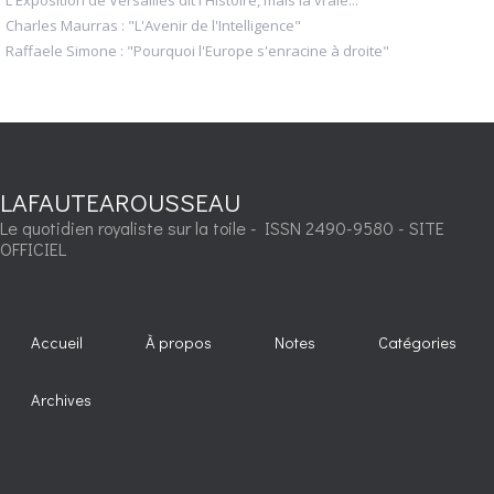
L'Exposition de Versailles dit l'Histoire, mais la vraie...
Charles Maurras : "L'Avenir de l'Intelligence"
Raffaele Simone : "Pourquoi l'Europe s'enracine à droite"
LAFAUTEAROUSSEAU
Le quotidien royaliste sur la toile - ISSN 2490-9580 - SITE
OFFICIEL
Accueil
À propos
Notes
Catégories
Archives