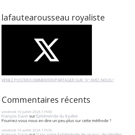
lafautearousseau royaliste
VENEZ POSTER/COMMENTER/PARTAGER SUR "X" AVEC NOUS !
Commentaires récents
vendredi 10
juillet 2026
17h40
François Davin
sur
Éphéméride du 8 juillet
Pourriez-vous nous en dire un peu plus sur cette méthode ?
vendredi 10
juillet 2026
17h35
François Davin
sur
Dans notre Éphéméride de ce jour : de Vitrolles...