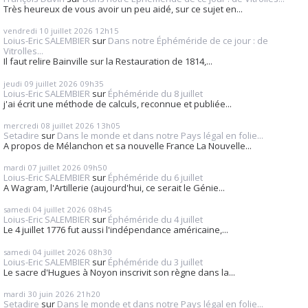
Très heureux de vous avoir un peu aidé, sur ce sujet en...
vendredi 10
juillet 2026
12h15
Loius-Eric SALEMBIER
sur
Dans notre Éphéméride de ce jour : de
Vitrolles...
Il faut relire Bainville sur la Restauration de 1814,...
jeudi 09
juillet 2026
09h35
Loius-Eric SALEMBIER
sur
Éphéméride du 8 juillet
j'ai écrit une méthode de calculs, reconnue et publiée...
mercredi 08
juillet 2026
13h05
Setadire
sur
Dans le monde et dans notre Pays légal en folie...
A propos de Mélanchon et sa nouvelle France La Nouvelle...
mardi 07
juillet 2026
09h50
Loius-Eric SALEMBIER
sur
Éphéméride du 6 juillet
A Wagram, l'Artillerie (aujourd'hui, ce serait le Génie...
samedi 04
juillet 2026
08h45
Loius-Eric SALEMBIER
sur
Éphéméride du 4 juillet
Le 4 juillet 1776 fut aussi l'indépendance américaine,...
samedi 04
juillet 2026
08h30
Loius-Eric SALEMBIER
sur
Éphéméride du 3 juillet
Le sacre d'Hugues à Noyon inscrivit son règne dans la...
mardi 30
juin 2026
21h20
Setadire
sur
Dans le monde et dans notre Pays légal en folie...