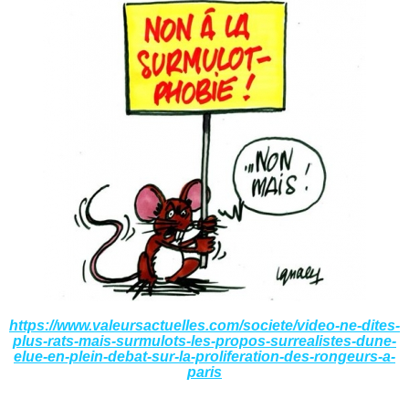
https://www.valeursactuelles.com/societe/video-ne-dites-
plus-rats-mais-surmulots-les-propos-surrealistes-dune-
elue-en-plein-debat-sur-la-proliferation-des-rongeurs-a-
paris