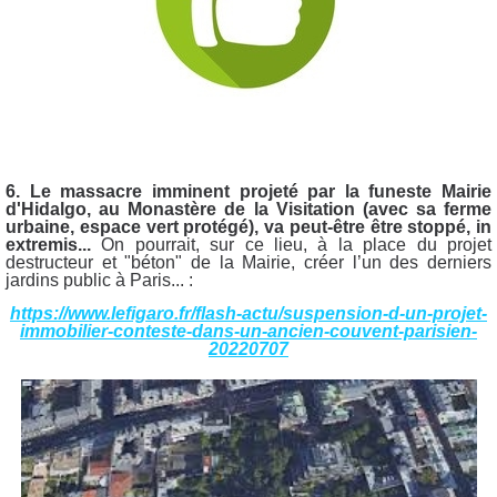
6. Le
massacre imminent projeté par la funeste Mairie
d'Hidalgo, au
Monastère de la Visitation
(avec sa ferme
urbaine, espace vert protégé), va peut-être être stoppé, in
extremis...
On pourrait, sur ce lieu, à la place du projet
destructeur et "béton" de la Mairie, créer l’un des derniers
jardins public à Paris... :
https://www.lefigaro.fr/flash-actu/suspension-d-un-projet-
immobilier-conteste-dans-un-ancien-couvent-parisien-
20220707