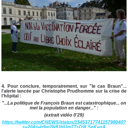
4. Pour conclure, temporairement, sur "le cas Braun"...
l'alerte lancée par Christophe Prudhomme sur la crise de
l’hôpital :
"...La politique de François Braun est catastrophique... on
met la population en danger..." :
(extrait vidéo 0'29)
https://twitter.com/CNEWS/status/1545371774115799040?
s=20&t=h9m2NfUHUm7TsD9LSeKygA