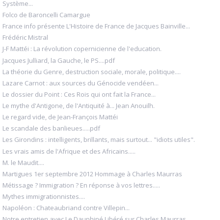
Système...
Folco de Baroncelli Camargue
France info présente L'Histoire de France de Jacques Bainville...
Frédéric Mistral
J-F Mattéi : La révolution copernicienne de l'education.
Jacques Julliard, la Gauche, le PS....pdf
La théorie du Genre, destruction sociale, morale, politique....
Lazare Carnot : aux sources du Génocide vendéen...
Le dossier du Point : Ces Rois qui ont fait la France...
Le mythe d'Antigone, de l'Antiquité à... Jean Anouilh.
Le regard vide, de Jean-François Mattéi
Le scandale des banlieues.....pdf
Les Girondins : intelligents, brillants, mais surtout... "idiots utiles".
Les vrais amis de l'Afrique et des Africains.....
M. le Maudit....
Martigues 1er septembre 2012 Hommage à Charles Maurras
Métissage ? Immigration ? En réponse à vos lettres.....
Mythes immigrationnistes....
Napoléon : Chateaubriand contre Villepin...
Notre entretien avec Le Dauphiné Libéré sur Charles Maurras...