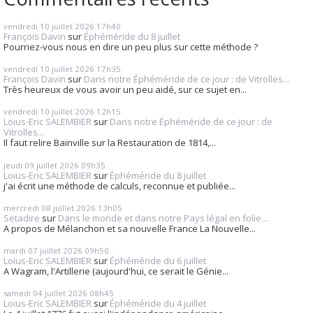
vendredi 10
juillet 2026
17h40
François Davin
sur
Éphéméride du 8 juillet
Pourriez-vous nous en dire un peu plus sur cette méthode ?
vendredi 10
juillet 2026
17h35
François Davin
sur
Dans notre Éphéméride de ce jour : de Vitrolles...
Très heureux de vous avoir un peu aidé, sur ce sujet en...
vendredi 10
juillet 2026
12h15
Loius-Eric SALEMBIER
sur
Dans notre Éphéméride de ce jour : de
Vitrolles...
Il faut relire Bainville sur la Restauration de 1814,...
jeudi 09
juillet 2026
09h35
Loius-Eric SALEMBIER
sur
Éphéméride du 8 juillet
j'ai écrit une méthode de calculs, reconnue et publiée...
mercredi 08
juillet 2026
13h05
Setadire
sur
Dans le monde et dans notre Pays légal en folie...
A propos de Mélanchon et sa nouvelle France La Nouvelle...
mardi 07
juillet 2026
09h50
Loius-Eric SALEMBIER
sur
Éphéméride du 6 juillet
A Wagram, l'Artillerie (aujourd'hui, ce serait le Génie...
samedi 04
juillet 2026
08h45
Loius-Eric SALEMBIER
sur
Éphéméride du 4 juillet