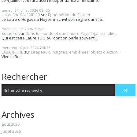
Le 4 juillet 1776 fut aussi l'indépendance américaine,...
samedi 04
juillet 2026
08h30
Loius-Eric SALEMBIER
sur
Éphéméride du 3 juillet
Le sacre d'Hugues à Noyon inscrivit son règne dans la...
mardi 30
juin 2026
21h20
Setadire
sur
Dans le monde et dans notre Pays légal en folie...
Qui est cette Laure TOGRAF dont on parle souvent....
mercredi 10
juin 2026
23h25
LABARRIERE
sur
Drapeaux, insignes, emblèmes, objets d'Action...
Vive le Roi
Rechercher
Archives
août 2026
juillet 2026