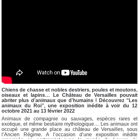
Chiens de chasse et nobles destriers, poules et moutons,
oiseaux et lapins… Le Château de Versailles pouvait
abriter plus d’animaux que d’humains ! Découvrez “Les
animaux du Roi”, une exposition inédite à voir du 12
octobre 2021 au 13 février 2022
Animaux de compagnie ou sauvages, espèces rares et
exotique, et même bestiaire mythologique… Les animaux ont
occupé une grande place au château de Versailles, sous
l’Ancien Régime. A l’occasion d’une exposition inédite