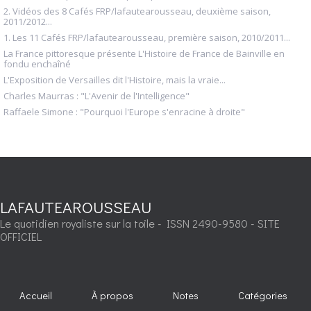
2. Vidéos des 8 Cafés FRP/lafautearousseau, deuxième saison,
2011/2012...
1. Les 11 Cafés FRP/lafautearousseau, première saison, 2010/2011...
La France pittoresque présente L'Histoire de France de Bainville en
fondu enchaîné
L'Exposition de Versailles dit l'Histoire, mais la vraie...
Charles Maurras : "L'Avenir de l'Intelligence"
Raffaele Simone : "Pourquoi l'Europe s'enracine à droite"
LAFAUTEAROUSSEAU
Le quotidien royaliste sur la toile - ISSN 2490-9580 - SITE
OFFICIEL
Accueil
À propos
Notes
Catégories