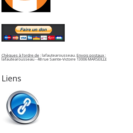
Chèques à l’ordre de
: lafautearousseau.
Envois postaux
:
lafautearousseau - 48 rue Sainte-Victoire 13006 MARSEILLE
Liens