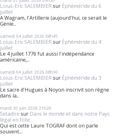
mardi 07
juillet 2026
09h50
Loius-Eric SALEMBIER
sur
Éphéméride du 6
juillet
A Wagram, l'Artillerie (aujourd'hui, ce serait le
Génie...
samedi 04
juillet 2026
08h45
Loius-Eric SALEMBIER
sur
Éphéméride du 4
juillet
Le 4 juillet 1776 fut aussi l'indépendance
américaine,...
samedi 04
juillet 2026
08h30
Loius-Eric SALEMBIER
sur
Éphéméride du 3
juillet
Le sacre d'Hugues à Noyon inscrivit son règne
dans la...
mardi 30
juin 2026
21h20
Setadire
sur
Dans le monde et dans notre Pays
légal en folie...
Qui est cette Laure TOGRAF dont on parle
souvent....