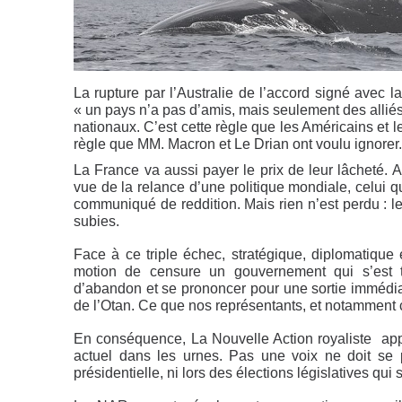
La rupture par l’Australie de l’accord signé avec l
« un pays n’a pas d’amis, mais seulement des alliés 
nationaux. C’est cette règle que les Américains et 
règle que MM. Macron et Le Drian ont voulu ignorer. 
La France va aussi payer le prix de leur lâcheté. Au
vue de la relance d’une politique mondiale, celui q
communiqué de reddition. Mais rien n’est perdu : le
subies.
Face à ce triple échec, stratégique, diplomatique 
motion de censure un gouvernement qui s’est tr
d’abandon et se prononcer pour une sortie immédia
de l’Otan. Ce que nos représentants, et notamment c
En conséquence, La Nouvelle Action royaliste appel
actuel dans les urnes. Pas une voix ne doit se p
présidentielle, ni lors des élections législatives qui s