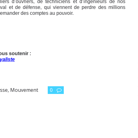
ers d’ouvriers, de techniciens et d’ingénieurs de nos
val et de défense, qui viennent de perdre des millions
à demander des comptes au pouvoir.
ous soutenir :
yaliste
resse, Mouvement
0