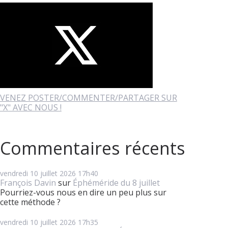
VENEZ POSTER/COMMENTER/PARTAGER SUR
"X" AVEC NOUS !
Commentaires récents
vendredi 10
juillet 2026
17h40
François Davin
sur
Éphéméride du 8 juillet
Pourriez-vous nous en dire un peu plus sur
cette méthode ?
vendredi 10
juillet 2026
17h35