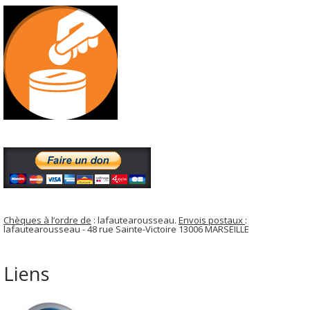
Chèques à l’ordre de
: lafautearousseau.
Envois postaux
:
lafautearousseau - 48 rue Sainte-Victoire 13006 MARSEILLE
Liens