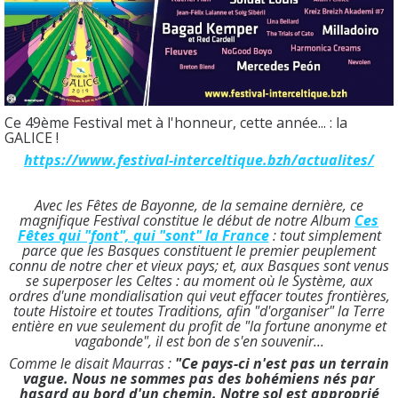
Ce 49ème Festival met à l'honneur, cette année... : la
GALICE !
https://www.festival-interceltique.bzh/actualites/
Avec les Fêtes de Bayonne, de la semaine dernière, ce
magnifique Festival constitue le début de notre Album
Ces
Fêtes qui "font", qui "sont" la France
: tout simplement
parce que les Basques constituent le premier peuplement
connu de notre cher et vieux pays; et, aux Basques sont venus
se superposer les Celtes : au moment où le Système, aux
ordres d'une mondialisation qui veut effacer toutes frontières,
toute Histoire et toutes Traditions, afin "d'organiser" la Terre
entière en vue seulement du profit de "la fortune anonyme et
vagabonde", il est bon de s'en souvenir...
Comme le disait Maurras :
"
Ce pays-ci n'est pas un terrain
vague. Nous ne sommes pas des bohémiens nés par
hasard au bord d'un chemin. Notre sol est approprié