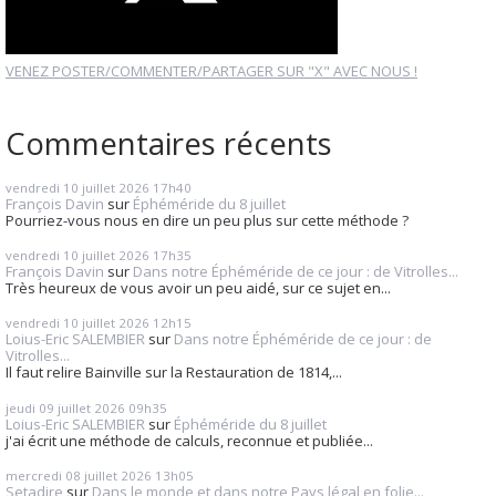
VENEZ POSTER/COMMENTER/PARTAGER SUR "X" AVEC NOUS !
Commentaires récents
vendredi 10
juillet 2026
17h40
François Davin
sur
Éphéméride du 8 juillet
Pourriez-vous nous en dire un peu plus sur cette méthode ?
vendredi 10
juillet 2026
17h35
François Davin
sur
Dans notre Éphéméride de ce jour : de Vitrolles...
Très heureux de vous avoir un peu aidé, sur ce sujet en...
vendredi 10
juillet 2026
12h15
Loius-Eric SALEMBIER
sur
Dans notre Éphéméride de ce jour : de
Vitrolles...
Il faut relire Bainville sur la Restauration de 1814,...
jeudi 09
juillet 2026
09h35
Loius-Eric SALEMBIER
sur
Éphéméride du 8 juillet
j'ai écrit une méthode de calculs, reconnue et publiée...
mercredi 08
juillet 2026
13h05
Setadire
sur
Dans le monde et dans notre Pays légal en folie...