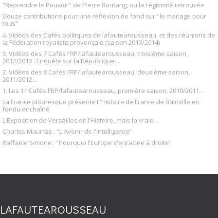
"Reprendre le Pouvoir" de Pierre Boutang, ou la Légitimité retrouvée
Douze contributions pour une réflexion de fond sur "le mariage pour
tous"
4. Vidéos des Cafés politiques de lafautearousseau, et des réunions de
la Fédération royaliste provençale (saison 2013/2014)
3. Vidéos des 7 Cafés FRP/lafautearousseau, troisième saison,
2012/2013 : Enquête sur la République...
2. Vidéos des 8 Cafés FRP/lafautearousseau, deuxième saison,
2011/2012...
1. Les 11 Cafés FRP/lafautearousseau, première saison, 2010/2011...
La France pittoresque présente L'Histoire de France de Bainville en
fondu enchaîné
L'Exposition de Versailles dit l'Histoire, mais la vraie...
Charles Maurras : "L'Avenir de l'Intelligence"
Raffaele Simone : "Pourquoi l'Europe s'enracine à droite"
LAFAUTEAROUSSEAU