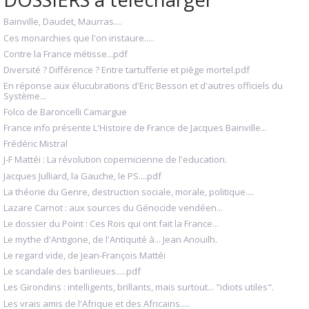
Bainville, Daudet, Maurras....
Ces monarchies que l'on instaure.....
Contre la France métisse...pdf
Diversité ? Différence ? Entre tartufferie et piège mortel.pdf
En réponse aux élucubrations d'Eric Besson et d'autres officiels du
Système...
Folco de Baroncelli Camargue
France info présente L'Histoire de France de Jacques Bainville...
Frédéric Mistral
J-F Mattéi : La révolution copernicienne de l'education.
Jacques Julliard, la Gauche, le PS....pdf
La théorie du Genre, destruction sociale, morale, politique....
Lazare Carnot : aux sources du Génocide vendéen...
Le dossier du Point : Ces Rois qui ont fait la France...
Le mythe d'Antigone, de l'Antiquité à... Jean Anouilh.
Le regard vide, de Jean-François Mattéi
Le scandale des banlieues.....pdf
Les Girondins : intelligents, brillants, mais surtout... "idiots utiles".
Les vrais amis de l'Afrique et des Africains.....