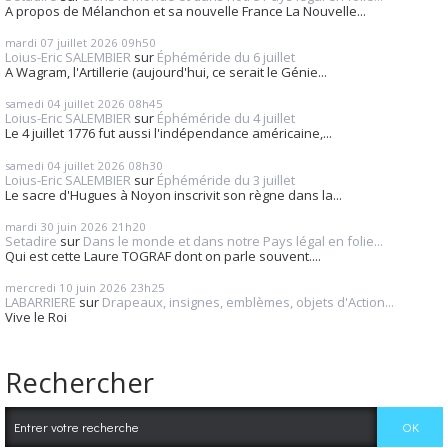
A propos de Mélanchon et sa nouvelle France La Nouvelle...
mardi 07
juillet 2026
09h50
Loius-Eric SALEMBIER
sur
Éphéméride du 6 juillet
A Wagram, l'Artillerie (aujourd'hui, ce serait le Génie...
samedi 04
juillet 2026
08h45
Loius-Eric SALEMBIER
sur
Éphéméride du 4 juillet
Le 4 juillet 1776 fut aussi l'indépendance américaine,...
samedi 04
juillet 2026
08h30
Loius-Eric SALEMBIER
sur
Éphéméride du 3 juillet
Le sacre d'Hugues à Noyon inscrivit son règne dans la...
mardi 30
juin 2026
21h20
Setadire
sur
Dans le monde et dans notre Pays légal en folie...
Qui est cette Laure TOGRAF dont on parle souvent....
mercredi 10
juin 2026
23h25
LABARRIERE
sur
Drapeaux, insignes, emblèmes, objets d'Action...
Vive le Roi
Rechercher