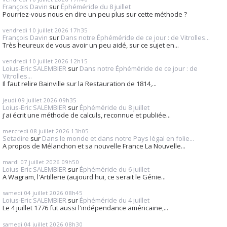
François Davin
sur
Éphéméride du 8 juillet
Pourriez-vous nous en dire un peu plus sur cette méthode ?
vendredi 10
juillet 2026
17h35
François Davin
sur
Dans notre Éphéméride de ce jour : de Vitrolles...
Très heureux de vous avoir un peu aidé, sur ce sujet en...
vendredi 10
juillet 2026
12h15
Loius-Eric SALEMBIER
sur
Dans notre Éphéméride de ce jour : de
Vitrolles...
Il faut relire Bainville sur la Restauration de 1814,...
jeudi 09
juillet 2026
09h35
Loius-Eric SALEMBIER
sur
Éphéméride du 8 juillet
j'ai écrit une méthode de calculs, reconnue et publiée...
mercredi 08
juillet 2026
13h05
Setadire
sur
Dans le monde et dans notre Pays légal en folie...
A propos de Mélanchon et sa nouvelle France La Nouvelle...
mardi 07
juillet 2026
09h50
Loius-Eric SALEMBIER
sur
Éphéméride du 6 juillet
A Wagram, l'Artillerie (aujourd'hui, ce serait le Génie...
samedi 04
juillet 2026
08h45
Loius-Eric SALEMBIER
sur
Éphéméride du 4 juillet
Le 4 juillet 1776 fut aussi l'indépendance américaine,...
samedi 04
juillet 2026
08h30