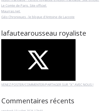
Le Comte de Paris. Site officiel.
Maurras.net.
Géo Chroniques - le blogue d'Antoine de Lacoste
lafautearousseau royaliste
VENEZ POSTER/COMMENTER/PARTAGER SUR "X" AVEC NOUS !
Commentaires récents
vendredi 10
juillet 2026
17h40