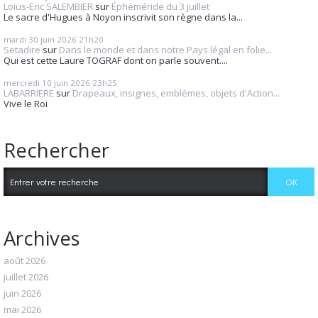
Loius-Eric SALEMBIER
sur
Éphéméride du 3 juillet
Le sacre d'Hugues à Noyon inscrivit son règne dans la...
mardi 30
juin 2026
21h20
Setadire
sur
Dans le monde et dans notre Pays légal en folie...
Qui est cette Laure TOGRAF dont on parle souvent....
mercredi 10
juin 2026
23h25
LABARRIERE
sur
Drapeaux, insignes, emblèmes, objets d'Action...
Vive le Roi
Rechercher
Archives
août 2026
juillet 2026
juin 2026
mai 2026