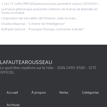
1. Les 11 Cafés FRP/lafautearousseau, première saison, 2010/2011...
La France pittoresque présente L'Histoire de France de Bainville en
fondu enchaîné
L'Exposition de Versailles dit l'Histoire, mais la vraie...
Charles Maurras : "L'Avenir de l'Intelligence"
Raffaele Simone : "Pourquoi l'Europe s'enracine à droite"
LAFAUTEAROUSSEAU
Le quotidien royaliste sur la toile - ISSN 2490-9580 - SITE
OFFICIEL
Accueil
À propos
Notes
Catégories
Archives