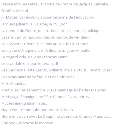
France info présente L'Histoire de France de Jacques Bainville...
Frédéric Mistral
J-F Mattéi : La révolution copernicienne de l'education.
Jacques Julliard, la Gauche, le PS....pdf
La théorie du Genre, destruction sociale, morale, politique....
Lazare Carnot : aux sources du Génocide vendéen...
Le dossier du Point : Ces Rois qui ont fait la France...
Le mythe d'Antigone, de l'Antiquité à... Jean Anouilh.
Le regard vide, de Jean-François Mattéi
Le scandale des banlieues.....pdf
Les Girondins : intelligents, brillants, mais surtout... "idiots utiles".
Les vrais amis de l'Afrique et des Africains.....
M. le Maudit....
Martigues 1er septembre 2012 Hommage à Charles Maurras
Métissage ? Immigration ? En réponse à vos lettres.....
Mythes immigrationnistes....
Napoléon : Chateaubriand contre Villepin...
Notre entretien avec Le Dauphiné Libéré sur Charles Maurras...
Philippe Val crache le morceau.....