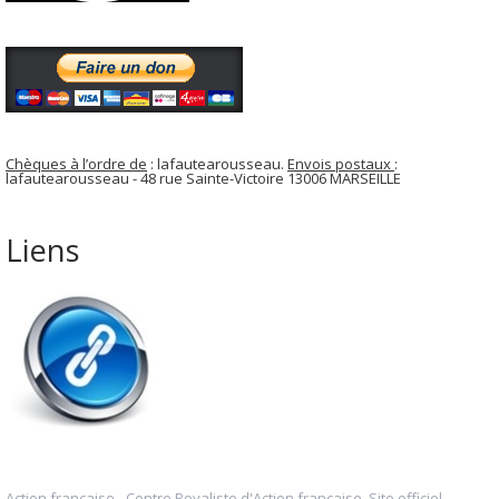
Chèques à l’ordre de
: lafautearousseau.
Envois postaux
:
lafautearousseau - 48 rue Sainte-Victoire 13006 MARSEILLE
Liens
Action française - Centre Royaliste d'Action française. Site officiel.