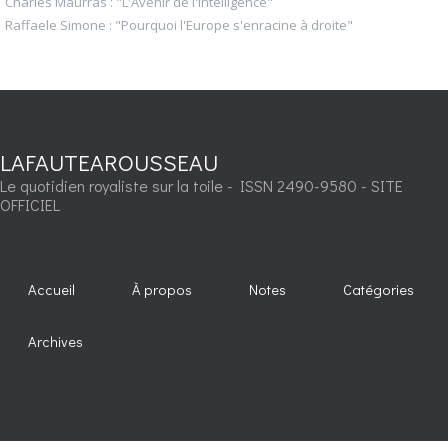
Charles Maurras : "L'Avenir de l'Intelligence"
Raffaele Simone : "Pourquoi l'Europe s'enracine à droite"
LAFAUTEAROUSSEAU
Le quotidien royaliste sur la toile - ISSN 2490-9580 - SITE
OFFICIEL
Accueil
À propos
Notes
Catégories
Archives