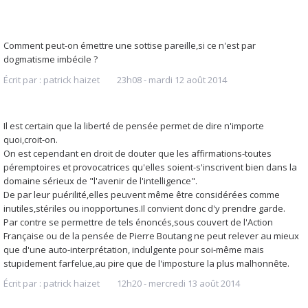
Comment peut-on émettre une sottise pareille,si ce n'est par
dogmatisme imbécile ?
Écrit par :
patrick haizet
23h08
-
mardi 12
août 2014
Il est certain que la liberté de pensée permet de dire n'importe
quoi,croit-on.
On est cependant en droit de douter que les affirmations-toutes
péremptoires et provocatrices qu'elles soient-s'inscrivent bien dans la
domaine sérieux de "l'avenir de l'intelligence".
De par leur puérilité,elles peuvent même être considérées comme
inutiles,stériles ou inopportunes.Il convient donc d'y prendre garde.
Par contre se permettre de tels énoncés,sous couvert de l'Action
Française ou de la pensée de Pierre Boutang ne peut relever au mieux
que d'une auto-interprétation, indulgente pour soi-même mais
stupidement farfelue,au pire que de l'imposture la plus malhonnête.
Écrit par :
patrick haizet
12h20
-
mercredi 13
août 2014