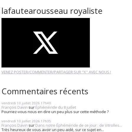
lafautearousseau royaliste
VENEZ POSTER/COMMENTER/PARTAGER SUR "X" AVEC NOUS !
Commentaires récents
vendredi 10
juillet 2026
17h40
François Davin
sur
Éphéméride du 8 juillet
Pourriez-vous nous en dire un peu plus sur cette méthode ?
vendredi 10
juillet 2026
17h35
François Davin
sur
Dans notre Éphéméride de ce jour : de Vitrolles...
Très heureux de vous avoir un peu aidé, sur ce sujet en...