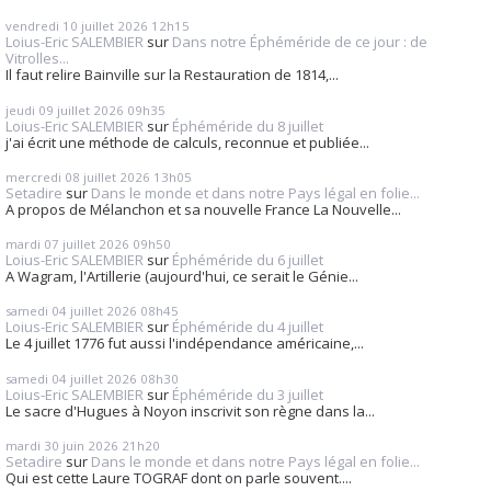
vendredi 10
juillet 2026
12h15
Loius-Eric SALEMBIER
sur
Dans notre Éphéméride de ce jour : de
Vitrolles...
Il faut relire Bainville sur la Restauration de 1814,...
jeudi 09
juillet 2026
09h35
Loius-Eric SALEMBIER
sur
Éphéméride du 8 juillet
j'ai écrit une méthode de calculs, reconnue et publiée...
mercredi 08
juillet 2026
13h05
Setadire
sur
Dans le monde et dans notre Pays légal en folie...
A propos de Mélanchon et sa nouvelle France La Nouvelle...
mardi 07
juillet 2026
09h50
Loius-Eric SALEMBIER
sur
Éphéméride du 6 juillet
A Wagram, l'Artillerie (aujourd'hui, ce serait le Génie...
samedi 04
juillet 2026
08h45
Loius-Eric SALEMBIER
sur
Éphéméride du 4 juillet
Le 4 juillet 1776 fut aussi l'indépendance américaine,...
samedi 04
juillet 2026
08h30
Loius-Eric SALEMBIER
sur
Éphéméride du 3 juillet
Le sacre d'Hugues à Noyon inscrivit son règne dans la...
mardi 30
juin 2026
21h20
Setadire
sur
Dans le monde et dans notre Pays légal en folie...
Qui est cette Laure TOGRAF dont on parle souvent....