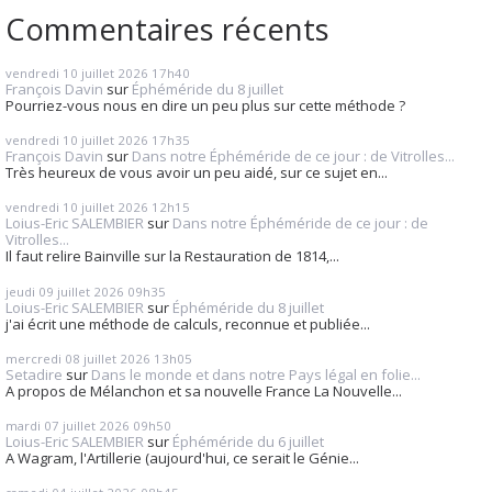
Commentaires récents
vendredi 10
juillet 2026
17h40
François Davin
sur
Éphéméride du 8 juillet
Pourriez-vous nous en dire un peu plus sur cette méthode ?
vendredi 10
juillet 2026
17h35
François Davin
sur
Dans notre Éphéméride de ce jour : de Vitrolles...
Très heureux de vous avoir un peu aidé, sur ce sujet en...
vendredi 10
juillet 2026
12h15
Loius-Eric SALEMBIER
sur
Dans notre Éphéméride de ce jour : de
Vitrolles...
Il faut relire Bainville sur la Restauration de 1814,...
jeudi 09
juillet 2026
09h35
Loius-Eric SALEMBIER
sur
Éphéméride du 8 juillet
j'ai écrit une méthode de calculs, reconnue et publiée...
mercredi 08
juillet 2026
13h05
Setadire
sur
Dans le monde et dans notre Pays légal en folie...
A propos de Mélanchon et sa nouvelle France La Nouvelle...
mardi 07
juillet 2026
09h50
Loius-Eric SALEMBIER
sur
Éphéméride du 6 juillet
A Wagram, l'Artillerie (aujourd'hui, ce serait le Génie...