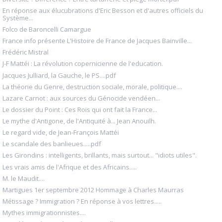
En réponse aux élucubrations d'Eric Besson et d'autres officiels du
Système...
Folco de Baroncelli Camargue
France info présente L'Histoire de France de Jacques Bainville...
Frédéric Mistral
J-F Mattéi : La révolution copernicienne de l'education.
Jacques Julliard, la Gauche, le PS....pdf
La théorie du Genre, destruction sociale, morale, politique....
Lazare Carnot : aux sources du Génocide vendéen...
Le dossier du Point : Ces Rois qui ont fait la France...
Le mythe d'Antigone, de l'Antiquité à... Jean Anouilh.
Le regard vide, de Jean-François Mattéi
Le scandale des banlieues.....pdf
Les Girondins : intelligents, brillants, mais surtout... "idiots utiles".
Les vrais amis de l'Afrique et des Africains.....
M. le Maudit....
Martigues 1er septembre 2012 Hommage à Charles Maurras
Métissage ? Immigration ? En réponse à vos lettres.....
Mythes immigrationnistes....