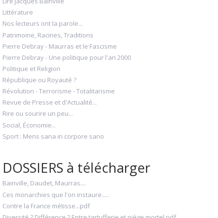
Lire Jacques Bainville
Littérature
Nos lecteurs ont la parole...
Patrimoine, Racines, Traditions
Pierre Debray - Maurras et le Fascisme
Pierre Debray - Une politique pour l'an 2000
Politique et Religion
République ou Royauté ?
Révolution - Terrorisme - Totalitarisme
Revue de Presse et d'Actualité...
Rire ou sourire un peu...
Social, Économie...
Sport : Mens sana in corpore sano
DOSSIERS à télécharger
Bainville, Daudet, Maurras....
Ces monarchies que l'on instaure.....
Contre la France métisse...pdf
Diversité ? Différence ? Entre tartufferie et piège mortel.pdf