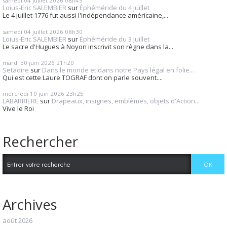
samedi 04
juillet 2026
08h45
Loius-Eric SALEMBIER
sur
Éphéméride du 4 juillet
Le 4 juillet 1776 fut aussi l'indépendance américaine,...
samedi 04
juillet 2026
08h30
Loius-Eric SALEMBIER
sur
Éphéméride du 3 juillet
Le sacre d'Hugues à Noyon inscrivit son règne dans la...
mardi 30
juin 2026
21h20
Setadire
sur
Dans le monde et dans notre Pays légal en folie...
Qui est cette Laure TOGRAF dont on parle souvent....
mercredi 10
juin 2026
23h25
LABARRIERE
sur
Drapeaux, insignes, emblèmes, objets d'Action...
Vive le Roi
Rechercher
Archives
août 2026