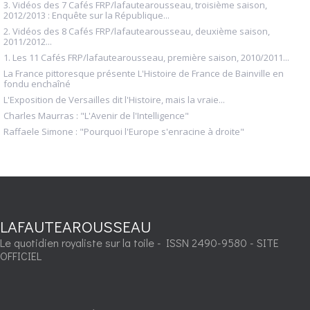
3. Vidéos des 7 Cafés FRP/lafautearousseau, troisième saison,
2012/2013 : Enquête sur la République...
2. Vidéos des 8 Cafés FRP/lafautearousseau, deuxième saison,
2011/2012...
1. Les 11 Cafés FRP/lafautearousseau, première saison, 2010/2011...
La France pittoresque présente L'Histoire de France de Bainville en
fondu enchaîné
L'Exposition de Versailles dit l'Histoire, mais la vraie...
Charles Maurras : "L'Avenir de l'Intelligence"
Raffaele Simone : "Pourquoi l'Europe s'enracine à droite"
LAFAUTEAROUSSEAU
Le quotidien royaliste sur la toile - ISSN 2490-9580 - SITE
OFFICIEL