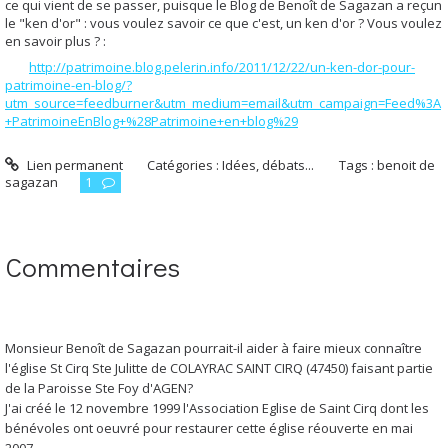
ce qui vient de se passer, puisque le Blog de Benoît de Sagazan a reçun
le "ken d'or" : vous voulez savoir ce que c'est, un ken d'or ? Vous voulez
en savoir plus ? :
http://patrimoine.blog.pelerin.info/2011/12/22/un-ken-dor-pour-
patrimoine-en-blog/?
utm_source=feedburner&utm_medium=email&utm_campaign=Feed%3A
+PatrimoineEnBlog+%28Patrimoine+en+blog%29
Lien permanent
Catégories :
Idées, débats...
Tags :
benoit de
sagazan
1
Commentaires
Monsieur Benoît de Sagazan pourrait-il aider à faire mieux connaître
l'église St Cirq Ste Julitte de COLAYRAC SAINT CIRQ (47450) faisant partie
de la Paroisse Ste Foy d'AGEN?
J'ai créé le 12 novembre 1999 l'Association Eglise de Saint Cirq dont les
bénévoles ont oeuvré pour restaurer cette église réouverte en mai