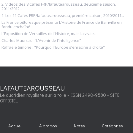
2. Vidéos des 8 Cafés FRP/lafautearousseau, deuxième saison,
2011/2012...
1. Les 11 Cafés FRP/lafautearousseau, première saison, 2010/2011...
La France pittoresque présente L'Histoire de France de Bainville en
fondu enchaîné
L'Exposition de Versailles dit l'Histoire, mais la vraie...
Charles Maurras : "L'Avenir de l'Intelligence"
Raffaele Simone : "Pourquoi l'Europe s'enracine à droite"
LAFAUTEAROUSSEAU
Le quotidien royaliste sur la toile - ISSN 2490-9580 - SITE
OFFICIEL
Accueil
À propos
Notes
Catégories