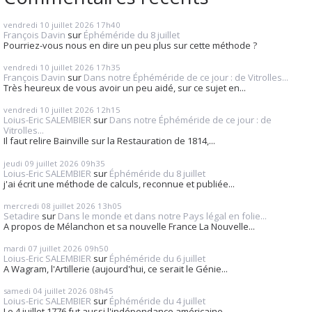
vendredi 10
juillet 2026
17h40
François Davin
sur
Éphéméride du 8 juillet
Pourriez-vous nous en dire un peu plus sur cette méthode ?
vendredi 10
juillet 2026
17h35
François Davin
sur
Dans notre Éphéméride de ce jour : de Vitrolles...
Très heureux de vous avoir un peu aidé, sur ce sujet en...
vendredi 10
juillet 2026
12h15
Loius-Eric SALEMBIER
sur
Dans notre Éphéméride de ce jour : de
Vitrolles...
Il faut relire Bainville sur la Restauration de 1814,...
jeudi 09
juillet 2026
09h35
Loius-Eric SALEMBIER
sur
Éphéméride du 8 juillet
j'ai écrit une méthode de calculs, reconnue et publiée...
mercredi 08
juillet 2026
13h05
Setadire
sur
Dans le monde et dans notre Pays légal en folie...
A propos de Mélanchon et sa nouvelle France La Nouvelle...
mardi 07
juillet 2026
09h50
Loius-Eric SALEMBIER
sur
Éphéméride du 6 juillet
A Wagram, l'Artillerie (aujourd'hui, ce serait le Génie...
samedi 04
juillet 2026
08h45
Loius-Eric SALEMBIER
sur
Éphéméride du 4 juillet
Le 4 juillet 1776 fut aussi l'indépendance américaine,...