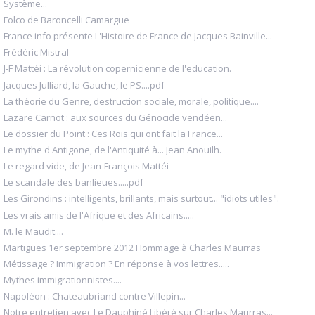
Système...
Folco de Baroncelli Camargue
France info présente L'Histoire de France de Jacques Bainville...
Frédéric Mistral
J-F Mattéi : La révolution copernicienne de l'education.
Jacques Julliard, la Gauche, le PS....pdf
La théorie du Genre, destruction sociale, morale, politique....
Lazare Carnot : aux sources du Génocide vendéen...
Le dossier du Point : Ces Rois qui ont fait la France...
Le mythe d'Antigone, de l'Antiquité à... Jean Anouilh.
Le regard vide, de Jean-François Mattéi
Le scandale des banlieues.....pdf
Les Girondins : intelligents, brillants, mais surtout... "idiots utiles".
Les vrais amis de l'Afrique et des Africains.....
M. le Maudit....
Martigues 1er septembre 2012 Hommage à Charles Maurras
Métissage ? Immigration ? En réponse à vos lettres.....
Mythes immigrationnistes....
Napoléon : Chateaubriand contre Villepin...
Notre entretien avec Le Dauphiné Libéré sur Charles Maurras...