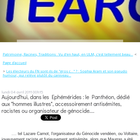
Patrimoine, Racines, Traditions : Vu d'en haut, en ULM, c'est tellement beau...
Page d'accueil
Les électeurs du FN sont-ils de "gros c..." ? : Sophia Aram et son pseudo
humour, qui relève plutôt du caniveau...
lundi 04
avril 2011
00h15
Aujourd'hui, dans les Ephémérides : le Panthéon, dédié
aux "hommes illustres", accessoirement antisémites,
racistes ou organisateur de génocide....
.... tel Lazare Carnot, l'organisateur du Génocide vendéen, ou Voltaire,
joyeusement raciste et furieusement antisémite, alors que Maurras a été