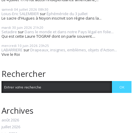
samedi 04
juillet 2026
08h30
Loius-Eric SALEMBIER
sur
Éphéméride du 3 juillet
Le sacre d'Hugues à Noyon inscrivit son règne dans la...
mardi 30
juin 2026
21h20
Setadire
sur
Dans le monde et dans notre Pays légal en folie...
Qui est cette Laure TOGRAF dont on parle souvent....
mercredi 10
juin 2026
23h25
LABARRIERE
sur
Drapeaux, insignes, emblèmes, objets d'Action...
Vive le Roi
Rechercher
Archives
août 2026
juillet 2026