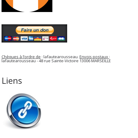
Chèques à l’ordre de
: lafautearousseau.
Envois postaux
:
lafautearousseau - 48 rue Sainte-Victoire 13006 MARSEILLE
Liens