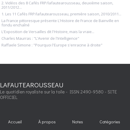
2. Vidéos des 8 Cafés FRP/lafautearousseau, deuxième saison,
2011/2012...
1. Les 11 Cafés FRP/lafautearousseau, première saison, 2010/2011...
La France pittoresque présente L'Histoire de France de Bainville en
fondu enchaîné
L'Exposition de Versailles dit l'Histoire, mais la vraie...
Charles Maurras : "L'Avenir de l'Intelligence"
Raffaele Simone : "Pourquoi l'Europe s'enracine à droite"
LAFAUTEAROUSSEAU
Le quotidien royaliste sur la toile - ISSN 2490-9580 - SITE
OFFICIEL
Accueil
À propos
Notes
Catégories