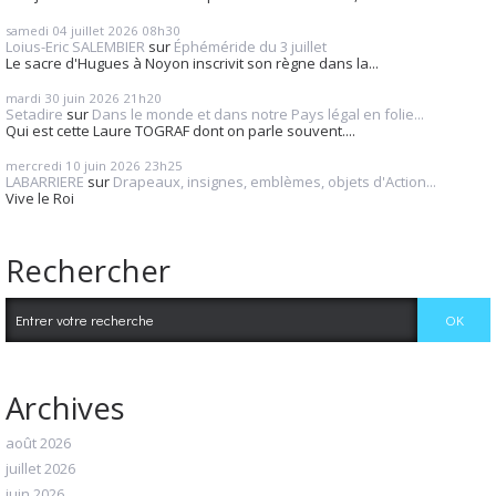
samedi 04
juillet 2026
08h30
Loius-Eric SALEMBIER
sur
Éphéméride du 3 juillet
Le sacre d'Hugues à Noyon inscrivit son règne dans la...
mardi 30
juin 2026
21h20
Setadire
sur
Dans le monde et dans notre Pays légal en folie...
Qui est cette Laure TOGRAF dont on parle souvent....
mercredi 10
juin 2026
23h25
LABARRIERE
sur
Drapeaux, insignes, emblèmes, objets d'Action...
Vive le Roi
Rechercher
Archives
août 2026
juillet 2026
juin 2026