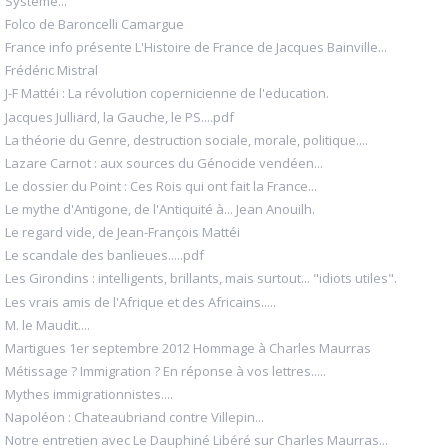
Système...
Folco de Baroncelli Camargue
France info présente L'Histoire de France de Jacques Bainville...
Frédéric Mistral
J-F Mattéi : La révolution copernicienne de l'education.
Jacques Julliard, la Gauche, le PS....pdf
La théorie du Genre, destruction sociale, morale, politique....
Lazare Carnot : aux sources du Génocide vendéen...
Le dossier du Point : Ces Rois qui ont fait la France...
Le mythe d'Antigone, de l'Antiquité à... Jean Anouilh.
Le regard vide, de Jean-François Mattéi
Le scandale des banlieues.....pdf
Les Girondins : intelligents, brillants, mais surtout... "idiots utiles".
Les vrais amis de l'Afrique et des Africains.....
M. le Maudit....
Martigues 1er septembre 2012 Hommage à Charles Maurras
Métissage ? Immigration ? En réponse à vos lettres.....
Mythes immigrationnistes....
Napoléon : Chateaubriand contre Villepin...
Notre entretien avec Le Dauphiné Libéré sur Charles Maurras...