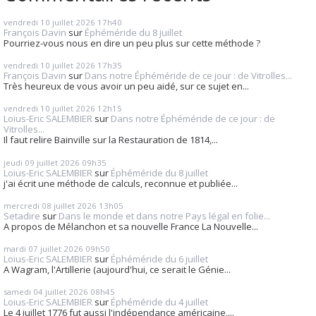
vendredi 10
juillet 2026
17h40
François Davin
sur
Éphéméride du 8 juillet
Pourriez-vous nous en dire un peu plus sur cette méthode ?
vendredi 10
juillet 2026
17h35
François Davin
sur
Dans notre Éphéméride de ce jour : de Vitrolles...
Très heureux de vous avoir un peu aidé, sur ce sujet en...
vendredi 10
juillet 2026
12h15
Loius-Eric SALEMBIER
sur
Dans notre Éphéméride de ce jour : de
Vitrolles...
Il faut relire Bainville sur la Restauration de 1814,...
jeudi 09
juillet 2026
09h35
Loius-Eric SALEMBIER
sur
Éphéméride du 8 juillet
j'ai écrit une méthode de calculs, reconnue et publiée...
mercredi 08
juillet 2026
13h05
Setadire
sur
Dans le monde et dans notre Pays légal en folie...
A propos de Mélanchon et sa nouvelle France La Nouvelle...
mardi 07
juillet 2026
09h50
Loius-Eric SALEMBIER
sur
Éphéméride du 6 juillet
A Wagram, l'Artillerie (aujourd'hui, ce serait le Génie...
samedi 04
juillet 2026
08h45
Loius-Eric SALEMBIER
sur
Éphéméride du 4 juillet
Le 4 juillet 1776 fut aussi l'indépendance américaine,...