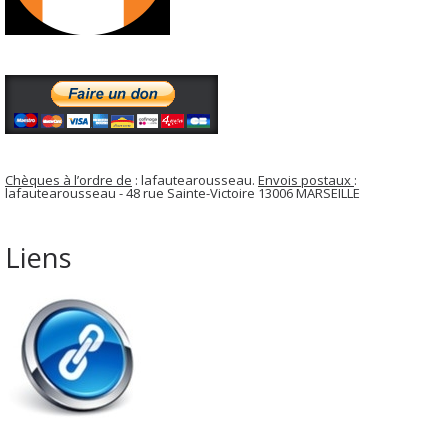
Chèques à l’ordre de
: lafautearousseau.
Envois postaux
:
lafautearousseau - 48 rue Sainte-Victoire 13006 MARSEILLE
Liens