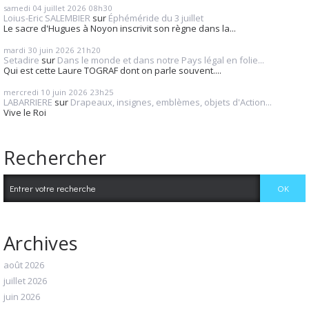
samedi 04
juillet 2026
08h30
Loius-Eric SALEMBIER
sur
Éphéméride du 3 juillet
Le sacre d'Hugues à Noyon inscrivit son règne dans la...
mardi 30
juin 2026
21h20
Setadire
sur
Dans le monde et dans notre Pays légal en folie...
Qui est cette Laure TOGRAF dont on parle souvent....
mercredi 10
juin 2026
23h25
LABARRIERE
sur
Drapeaux, insignes, emblèmes, objets d'Action...
Vive le Roi
Rechercher
Archives
août 2026
juillet 2026
juin 2026