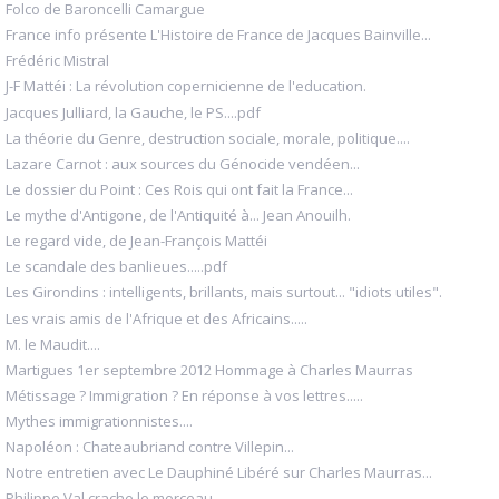
Folco de Baroncelli Camargue
France info présente L'Histoire de France de Jacques Bainville...
Frédéric Mistral
J-F Mattéi : La révolution copernicienne de l'education.
Jacques Julliard, la Gauche, le PS....pdf
La théorie du Genre, destruction sociale, morale, politique....
Lazare Carnot : aux sources du Génocide vendéen...
Le dossier du Point : Ces Rois qui ont fait la France...
Le mythe d'Antigone, de l'Antiquité à... Jean Anouilh.
Le regard vide, de Jean-François Mattéi
Le scandale des banlieues.....pdf
Les Girondins : intelligents, brillants, mais surtout... "idiots utiles".
Les vrais amis de l'Afrique et des Africains.....
M. le Maudit....
Martigues 1er septembre 2012 Hommage à Charles Maurras
Métissage ? Immigration ? En réponse à vos lettres.....
Mythes immigrationnistes....
Napoléon : Chateaubriand contre Villepin...
Notre entretien avec Le Dauphiné Libéré sur Charles Maurras...
Philippe Val crache le morceau.....