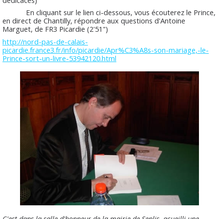
dédicaces)
En cliquant sur le lien ci-dessous, vous écouterez le Prince,
en direct de Chantilly, répondre aux questions d'Antoine
Marguet, de FR3 Picardie (2'51")
http://nord-pas-de-calais-
picardie.france3.fr/info/picardie/Apr%C3%A8s-son-mariage,-le-
Prince-sort-un-livre-53942120.html
C'est dans la salle d'honneur de la mairie de Senlis, acueilli une