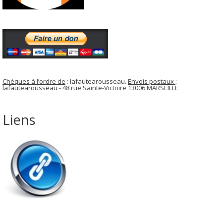
Chèques à l’ordre de
: lafautearousseau.
Envois postaux
:
lafautearousseau - 48 rue Sainte-Victoire 13006 MARSEILLE
Liens