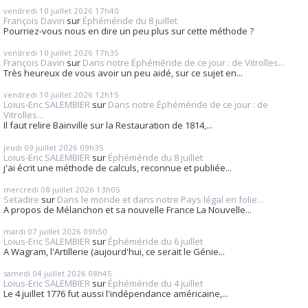
vendredi 10
juillet 2026
17h40
François Davin
sur
Éphéméride du 8 juillet
Pourriez-vous nous en dire un peu plus sur cette méthode ?
vendredi 10
juillet 2026
17h35
François Davin
sur
Dans notre Éphéméride de ce jour : de Vitrolles...
Très heureux de vous avoir un peu aidé, sur ce sujet en...
vendredi 10
juillet 2026
12h15
Loius-Eric SALEMBIER
sur
Dans notre Éphéméride de ce jour : de
Vitrolles...
Il faut relire Bainville sur la Restauration de 1814,...
jeudi 09
juillet 2026
09h35
Loius-Eric SALEMBIER
sur
Éphéméride du 8 juillet
j'ai écrit une méthode de calculs, reconnue et publiée...
mercredi 08
juillet 2026
13h05
Setadire
sur
Dans le monde et dans notre Pays légal en folie...
A propos de Mélanchon et sa nouvelle France La Nouvelle...
mardi 07
juillet 2026
09h50
Loius-Eric SALEMBIER
sur
Éphéméride du 6 juillet
A Wagram, l'Artillerie (aujourd'hui, ce serait le Génie...
samedi 04
juillet 2026
08h45
Loius-Eric SALEMBIER
sur
Éphéméride du 4 juillet
Le 4 juillet 1776 fut aussi l'indépendance américaine,...