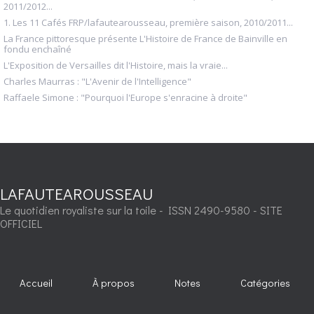
2011/2012...
1. Les 11 Cafés FRP/lafautearousseau, première saison, 2010/2011...
La France pittoresque présente L'Histoire de France de Bainville en
fondu enchaîné
L'Exposition de Versailles dit l'Histoire, mais la vraie...
Charles Maurras : "L'Avenir de l'Intelligence"
Raffaele Simone : "Pourquoi l'Europe s'enracine à droite"
LAFAUTEAROUSSEAU
Le quotidien royaliste sur la toile - ISSN 2490-9580 - SITE
OFFICIEL
Accueil
À propos
Notes
Catégories