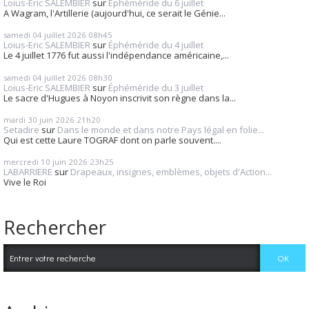
Loius-Eric SALEMBIER
sur
Éphéméride du 6 juillet
A Wagram, l'Artillerie (aujourd'hui, ce serait le Génie...
samedi 04
juillet 2026
08h45
Loius-Eric SALEMBIER
sur
Éphéméride du 4 juillet
Le 4 juillet 1776 fut aussi l'indépendance américaine,...
samedi 04
juillet 2026
08h30
Loius-Eric SALEMBIER
sur
Éphéméride du 3 juillet
Le sacre d'Hugues à Noyon inscrivit son règne dans la...
mardi 30
juin 2026
21h20
Setadire
sur
Dans le monde et dans notre Pays légal en folie...
Qui est cette Laure TOGRAF dont on parle souvent....
mercredi 10
juin 2026
23h25
LABARRIERE
sur
Drapeaux, insignes, emblèmes, objets d'Action...
Vive le Roi
Rechercher