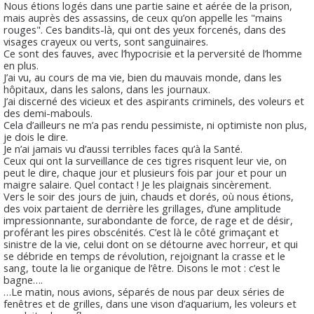
Nous étions logés dans une partie saine et aérée de la prison,
mais auprès des assassins, de ceux qu’on appelle les "mains
rouges". Ces bandits-là, qui ont des yeux forcenés, dans des
visages crayeux ou verts, sont sanguinaires.
Ce sont des fauves, avec l’hypocrisie et la perversité de l’homme
en plus.
J’ai vu, au cours de ma vie, bien du mauvais monde, dans les
hôpitaux, dans les salons, dans les journaux.
J’ai discerné des vicieux et des aspirants criminels, des voleurs et
des demi-mabouls.
Cela d’ailleurs ne m’a pas rendu pessimiste, ni optimiste non plus,
je dois le dire.
Je n’ai jamais vu d’aussi terribles faces qu’à la Santé.
Ceux qui ont la surveillance de ces tigres risquent leur vie, on
peut le dire, chaque jour et plusieurs fois par jour et pour un
maigre salaire. Quel contact ! Je les plaignais sincèrement.
Vers le soir des jours de juin, chauds et dorés, où nous étions,
des voix partaient de derrière les grillages, d’une amplitude
impressionnante, surabondante de force, de rage et de désir,
proférant les pires obscénités. C’est là le côté grimaçant et
sinistre de la vie, celui dont on se détourne avec horreur, et qui
se débride en temps de révolution, rejoignant la crasse et le
sang, toute la lie organique de l’être. Disons le mot : c’est le
bagne….
…Le matin, nous avions, séparés de nous par deux séries de
fenêtres et de grilles, dans une vison d’aquarium, les voleurs et