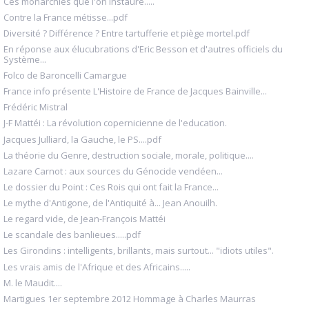
Ces monarchies que l'on instaure.....
Contre la France métisse...pdf
Diversité ? Différence ? Entre tartufferie et piège mortel.pdf
En réponse aux élucubrations d'Eric Besson et d'autres officiels du
Système...
Folco de Baroncelli Camargue
France info présente L'Histoire de France de Jacques Bainville...
Frédéric Mistral
J-F Mattéi : La révolution copernicienne de l'education.
Jacques Julliard, la Gauche, le PS....pdf
La théorie du Genre, destruction sociale, morale, politique....
Lazare Carnot : aux sources du Génocide vendéen...
Le dossier du Point : Ces Rois qui ont fait la France...
Le mythe d'Antigone, de l'Antiquité à... Jean Anouilh.
Le regard vide, de Jean-François Mattéi
Le scandale des banlieues.....pdf
Les Girondins : intelligents, brillants, mais surtout... "idiots utiles".
Les vrais amis de l'Afrique et des Africains.....
M. le Maudit....
Martigues 1er septembre 2012 Hommage à Charles Maurras