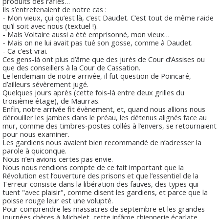
produits des rafles…
Ils s’entretenaient de notre cas :
- Mon vieux, çui qu’est là, c’est Daudet. C’est tout de même raide
qu’il soit avec nous (textuel !).
- Mais Voltaire aussi a été emprisonné, mon vieux…
- Mais on ne lui avait pas tué son gosse, comme à Daudet.
- Ca c’est vrai.
Ces gens-là ont plus d’âme que des jurés de Cour d’Assises ou
que des conseillers à la Cour de Cassation.
Le lendemain de notre arrivée, il fut question de Poincaré,
d’ailleurs sévèrement jugé.
Quelques jours après (cette fois-là entre deux grilles du
troisième étage), de Maurras.
Enfin, notre arrivée fit évènement, et, quand nous allions nous
dérouiller les jambes dans le préau, les détenus alignés face au
mur, comme des timbres-postes collés à l’envers, se retournaient
pour nous examiner.
Les gardiens nous avaient bien recommandé de n’adresser la
parole à quiconque.
Nous n’en avions certes pas envie.
Nous nous rendions compte de ce fait important que la
Révolution est l’ouverture des prisons et que l’essentiel de la
Terreur consiste dans la libération des fauves, des types qui
tuent "avec plaisir", comme disent les gardiens, et parce que la
poisse rouge leur est une volupté.
Pour comprendre les massacres de septembre et les grandes
journées chères à Michelet, cette infâme chiennerie écarlate