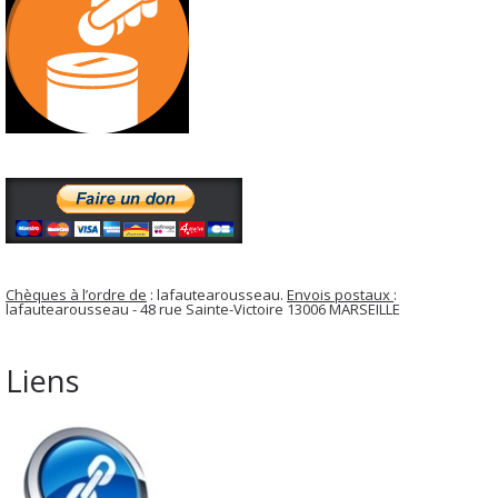
Chèques à l’ordre de
: lafautearousseau.
Envois postaux
:
lafautearousseau - 48 rue Sainte-Victoire 13006 MARSEILLE
Liens