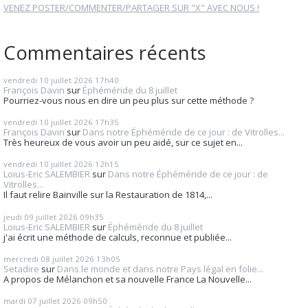
VENEZ POSTER/COMMENTER/PARTAGER SUR "X" AVEC NOUS !
Commentaires récents
vendredi 10
juillet 2026
17h40
François Davin
sur
Éphéméride du 8 juillet
Pourriez-vous nous en dire un peu plus sur cette méthode ?
vendredi 10
juillet 2026
17h35
François Davin
sur
Dans notre Éphéméride de ce jour : de Vitrolles...
Très heureux de vous avoir un peu aidé, sur ce sujet en...
vendredi 10
juillet 2026
12h15
Loius-Eric SALEMBIER
sur
Dans notre Éphéméride de ce jour : de
Vitrolles...
Il faut relire Bainville sur la Restauration de 1814,...
jeudi 09
juillet 2026
09h35
Loius-Eric SALEMBIER
sur
Éphéméride du 8 juillet
j'ai écrit une méthode de calculs, reconnue et publiée...
mercredi 08
juillet 2026
13h05
Setadire
sur
Dans le monde et dans notre Pays légal en folie...
A propos de Mélanchon et sa nouvelle France La Nouvelle...
mardi 07
juillet 2026
09h50