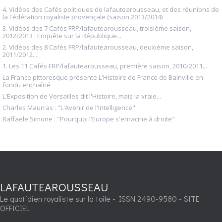
4. Vidéos des Cafés politiques de lafautearousseau, et des réunions de
la Fédération royaliste provençale (saison 2013/2014)
3. Vidéos des 7 Cafés FRP/lafautearousseau, troisième saison,
2012/2013 : Enquête sur la République...
2. Vidéos des 8 Cafés FRP/lafautearousseau, deuxième saison,
2011/2012...
1. Les 11 Cafés FRP/lafautearousseau, première saison, 2010/2011...
La France pittoresque présente L'Histoire de France de Bainville en
fondu enchaîné
L'Exposition de Versailles dit l'Histoire, mais la vraie...
Charles Maurras : "L'Avenir de l'Intelligence"
Raffaele Simone : "Pourquoi l'Europe s'enracine à droite"
LAFAUTEAROUSSEAU
Le quotidien royaliste sur la toile - ISSN 2490-9580 - SITE
OFFICIEL