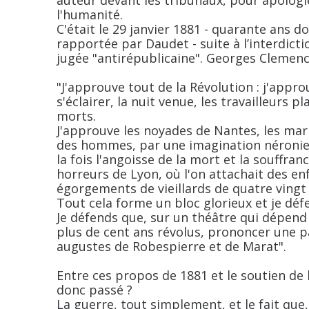
auteur devant les tribunaux, pour apologi
l'humanité.
C'était le 29 janvier 1881 - quarante ans d
rapportée par Daudet - suite à l’interdict
jugée "antirépublicaine". Georges Clemenc
"J'approuve tout de la Révolution : j'app
s'éclairer, la nuit venue, les travailleurs 
morts.
J'approuve les noyades de Nantes, les mar
des hommes, par une imagination néronienn
la fois l'angoisse de la mort et la souffra
horreurs de Lyon, où l'on attachait des enf
égorgements de vieillards de quatre vingt d
Tout cela forme un bloc glorieux et je déf
Je défends que, sur un théâtre qui dépend 
plus de cent ans révolus, prononcer une p
augustes de Robespierre et de Marat".
Entre ces propos de 1881 et le soutien de l
donc passé ?
La guerre, tout simplement, et le fait que, 