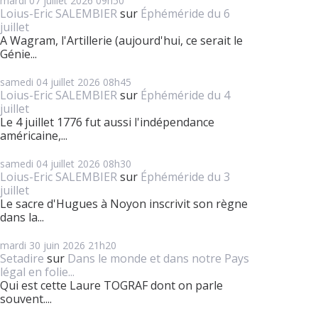
mardi 07
juillet 2026
09h50
Loius-Eric SALEMBIER
sur
Éphéméride du 6
juillet
A Wagram, l'Artillerie (aujourd'hui, ce serait le
Génie...
samedi 04
juillet 2026
08h45
Loius-Eric SALEMBIER
sur
Éphéméride du 4
juillet
Le 4 juillet 1776 fut aussi l'indépendance
américaine,...
samedi 04
juillet 2026
08h30
Loius-Eric SALEMBIER
sur
Éphéméride du 3
juillet
Le sacre d'Hugues à Noyon inscrivit son règne
dans la...
mardi 30
juin 2026
21h20
Setadire
sur
Dans le monde et dans notre Pays
légal en folie...
Qui est cette Laure TOGRAF dont on parle
souvent....