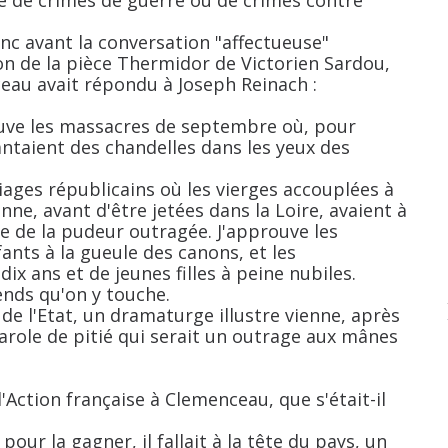
e de crimes de guerre ou de crimes contre
onc avant la conversation "affectueuse"
ion de la pièce Thermidor de Victorien Sardou,
eau avait répondu à Joseph Reinach :
rouve les massacres de septembre où, pour
plantaient des chandelles dans les yeux des
iages républicains où les vierges accouplées à
e, avant d'être jetées dans la Loire, avaient à
nce de la pudeur outragée. J'approuve les
ants à la gueule des canons, et les
ix ans et de jeunes filles à peine nubiles.
ends qu'on y touche.
de l'Etat, un dramaturge illustre vienne, après
arole de pitié qui serait un outrage aux mânes
'Action française à Clemenceau, que s'était-il
pour la gagner, il fallait à la tête du pays, un