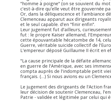
"homme à poigne" (on se souvient du mot d
c'est-à-dire qu'elle veut être gouvernée par
Or, dans la déliquescence et l'ambiance dél
Clemenceau apparut aux dirigeants royali
et le seul capable. d'en "finir enfin".
Leur jugement fut d'ailleurs, curieusemen
fut : le propre Kaiser allemand, l'Empereu
cette épouvantable hécatombe de 14, celui
Guerre, véritable suicide collectif de l'Eur
L'empereur déposé Guillaume II écrit en ef
"La cause principale de la défaite alleman
en guerre de l'Amérique, avec ses immens
compta auprès de l'indomptable petit viei
français. (…) Si nous avions eu un Clemenc
Le jugement des dirigeants de l'Action fra
leur décision de soutenir Clemenceau, l'en
Patrie - validée et légitimée par celui qui 