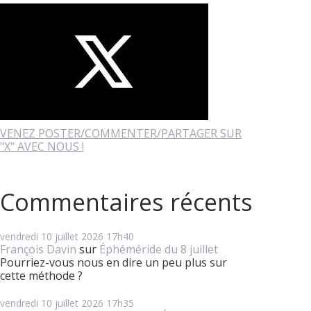
VENEZ POSTER/COMMENTER/PARTAGER SUR
"X" AVEC NOUS !
Commentaires récents
vendredi 10
juillet 2026
17h40
François Davin
sur
Éphéméride du 8 juillet
Pourriez-vous nous en dire un peu plus sur
cette méthode ?
vendredi 10
juillet 2026
17h35