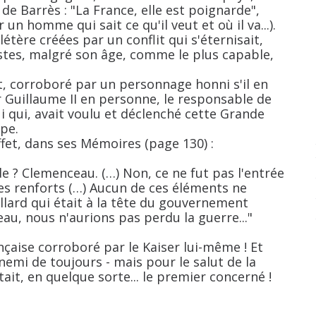
e Barrès : "La France, elle est poignarde",
 un homme qui sait ce qu'il veut et où il va...).
étère créées par un conflit qui s'éternisait,
stes, malgré son âge, comme le plus capable,
t, corroboré par un personnage honni s'il en
r Guillaume II en personne, le responsable de
 qui, avait voulu et déclenché cette Grande
ope.
fet, dans ses Mémoires (page 130) :
de ? Clemenceau. (…) Non, ce ne fut pas l'entrée
es renforts (…) Aucun de ces éléments ne
llard qui était à la tête du gouvernement
eau, nous n'aurions pas perdu la guerre..."
nçaise corroboré par le Kaiser lui-même ! Et
nemi de toujours - mais pour le salut de la
était, en quelque sorte... le premier concerné !