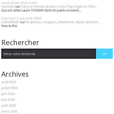
mardi 30
juin 2026
21h20
Setadire
sur
Dans le monde et dans notre Pays légal en folie...
Qui est cette Laure TOGRAF dont on parle souvent....
mercredi 10
juin 2026
23h25
LABARRIERE
sur
Drapeaux, insignes, emblèmes, objets d'Action...
Vive le Roi
Rechercher
Archives
août 2026
juillet 2026
juin 2026
mai 2026
avril 2026
mars 2026