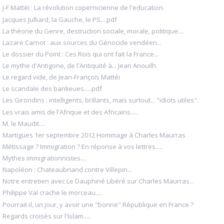
J-F Mattéi : La révolution copernicienne de l'education.
Jacques Julliard, la Gauche, le PS....pdf
La théorie du Genre, destruction sociale, morale, politique....
Lazare Carnot : aux sources du Génocide vendéen...
Le dossier du Point : Ces Rois qui ont fait la France...
Le mythe d'Antigone, de l'Antiquité à... Jean Anouilh.
Le regard vide, de Jean-François Mattéi
Le scandale des banlieues.....pdf
Les Girondins : intelligents, brillants, mais surtout... "idiots utiles".
Les vrais amis de l'Afrique et des Africains.....
M. le Maudit....
Martigues 1er septembre 2012 Hommage à Charles Maurras
Métissage ? Immigration ? En réponse à vos lettres.....
Mythes immigrationnistes....
Napoléon : Chateaubriand contre Villepin...
Notre entretien avec Le Dauphiné Libéré sur Charles Maurras...
Philippe Val crache le morceau.....
Pourrait-il, un jour, y avoir une "bonne" République en France ?
Regards croisés sur l'Islam.....