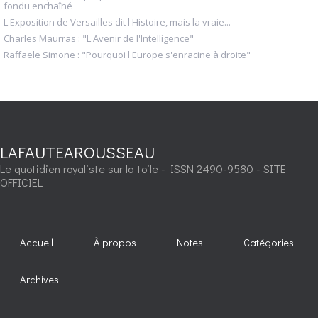
fondu enchaîné
L'Exposition de Versailles dit l'Histoire, mais la vraie...
Charles Maurras : "L'Avenir de l'Intelligence"
Raffaele Simone : "Pourquoi l'Europe s'enracine à droite"
LAFAUTEAROUSSEAU
Le quotidien royaliste sur la toile - ISSN 2490-9580 - SITE
OFFICIEL
Accueil
À propos
Notes
Catégories
Archives