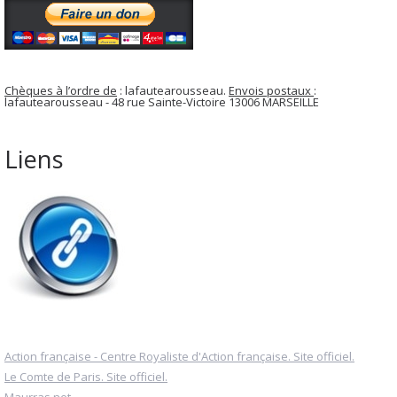
Chèques à l’ordre de
: lafautearousseau.
Envois postaux
:
lafautearousseau - 48 rue Sainte-Victoire 13006 MARSEILLE
Liens
Action française - Centre Royaliste d'Action française. Site officiel.
Le Comte de Paris. Site officiel.