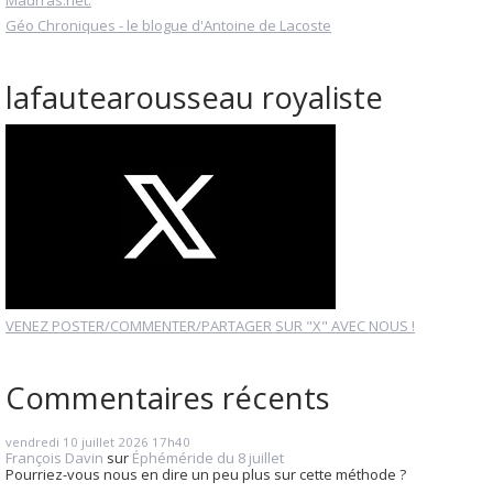
Maurras.net.
Géo Chroniques - le blogue d'Antoine de Lacoste
lafautearousseau royaliste
VENEZ POSTER/COMMENTER/PARTAGER SUR "X" AVEC NOUS !
Commentaires récents
vendredi 10
juillet 2026
17h40
François Davin
sur
Éphéméride du 8 juillet
Pourriez-vous nous en dire un peu plus sur cette méthode ?