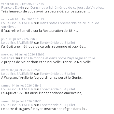
vendredi 10
juillet 2026
17h35
François Davin
sur
Dans notre Éphéméride de ce jour : de Vitrolles...
Très heureux de vous avoir un peu aidé, sur ce sujet en...
vendredi 10
juillet 2026
12h15
Loius-Eric SALEMBIER
sur
Dans notre Éphéméride de ce jour : de
Vitrolles...
Il faut relire Bainville sur la Restauration de 1814,...
jeudi 09
juillet 2026
09h35
Loius-Eric SALEMBIER
sur
Éphéméride du 8 juillet
j'ai écrit une méthode de calculs, reconnue et publiée...
mercredi 08
juillet 2026
13h05
Setadire
sur
Dans le monde et dans notre Pays légal en folie...
A propos de Mélanchon et sa nouvelle France La Nouvelle...
mardi 07
juillet 2026
09h50
Loius-Eric SALEMBIER
sur
Éphéméride du 6 juillet
A Wagram, l'Artillerie (aujourd'hui, ce serait le Génie...
samedi 04
juillet 2026
08h45
Loius-Eric SALEMBIER
sur
Éphéméride du 4 juillet
Le 4 juillet 1776 fut aussi l'indépendance américaine,...
samedi 04
juillet 2026
08h30
Loius-Eric SALEMBIER
sur
Éphéméride du 3 juillet
Le sacre d'Hugues à Noyon inscrivit son règne dans la...