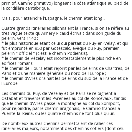
primitif, Camino primitivo) longeant la côte atlantique au pied de
la cordillère cantabrique.
Mais, pour atteindre l'Espagne, le chemin était long...
Quatre grands itinéraires sillonnaient la France, si on se réfère au
très vague texte qu'Aimery Picaud écrivait dans son guide du
pèlerin, vers 1140 :
* le plus historique étant celui qui partait du Puy-en-Velay, et qui
fut emprunté en 950 par Gotescalc, évèque du Puy, premier
pèlerin " officiel " (c'est le chemin Podiensis).
* le chemin de Vézelay est incontestablement le plus riche en
édifices romans.
* le chemin de Tours était rejoint par les pèlerins de Chartres, de
Paris et d'une manière générale du nord de l'Europe ;
* le chemin d'Arles drainait les pèlerins du sud de la France et de
l'Europe.
Les chemins du Puy, de Vézelay et de Paris se rejoignent à
Ostabat et traversent les Pyrénées au col de Roncevaux, tandis
que le chemin d'Arles passe la montagne au col du Somport,
pour rejoindre, par le chemin aragonais, le Camino francès à
Puente-la-Reina, où les quatre chemins ne font plus qu'un.
De nombreux autres chemins permettaient de rallier ces
itinéraires majeurs, notamment des chemins côtiers (dont celui