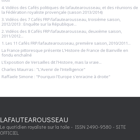
tous"
4. Vidéos des Cafés politiques de lafautearousseau, et des réunions de
la Fédération royaliste provençale (saison 2013/2014)
3. Vidéos des 7 Cafés FRP/lafautearousseau, troisième saison,
2012/2013 : Enquête sur la République...
2. Vidéos des 8 Cafés FRP/lafautearousseau, deuxième saison,
2011/2012...
1. Les 11 Cafés FRP/lafautearousseau, première saison, 2010/2011...
La France pittoresque présente L'Histoire de France de Bainville en
fondu enchaîné
L'Exposition de Versailles dit l'Histoire, mais la vraie...
Charles Maurras : "L'Avenir de l'Intelligence"
Raffaele Simone : "Pourquoi l'Europe s'enracine à droite"
LAFAUTEAROUSSEAU
Le quotidien royaliste sur la toile - ISSN 2490-9580 - SITE
OFFICIEL