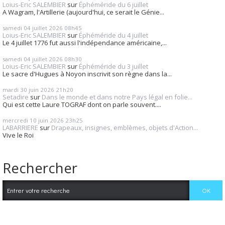
Loius-Eric SALEMBIER
sur
Éphéméride du 6 juillet
A Wagram, l'Artillerie (aujourd'hui, ce serait le Génie...
samedi 04
juillet 2026
08h45
Loius-Eric SALEMBIER
sur
Éphéméride du 4 juillet
Le 4 juillet 1776 fut aussi l'indépendance américaine,...
samedi 04
juillet 2026
08h30
Loius-Eric SALEMBIER
sur
Éphéméride du 3 juillet
Le sacre d'Hugues à Noyon inscrivit son règne dans la...
mardi 30
juin 2026
21h20
Setadire
sur
Dans le monde et dans notre Pays légal en folie...
Qui est cette Laure TOGRAF dont on parle souvent....
mercredi 10
juin 2026
23h25
LABARRIERE
sur
Drapeaux, insignes, emblèmes, objets d'Action...
Vive le Roi
Rechercher