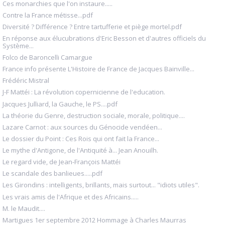
Ces monarchies que l'on instaure.....
Contre la France métisse...pdf
Diversité ? Différence ? Entre tartufferie et piège mortel.pdf
En réponse aux élucubrations d'Eric Besson et d'autres officiels du
Système...
Folco de Baroncelli Camargue
France info présente L'Histoire de France de Jacques Bainville...
Frédéric Mistral
J-F Mattéi : La révolution copernicienne de l'education.
Jacques Julliard, la Gauche, le PS....pdf
La théorie du Genre, destruction sociale, morale, politique....
Lazare Carnot : aux sources du Génocide vendéen...
Le dossier du Point : Ces Rois qui ont fait la France...
Le mythe d'Antigone, de l'Antiquité à... Jean Anouilh.
Le regard vide, de Jean-François Mattéi
Le scandale des banlieues.....pdf
Les Girondins : intelligents, brillants, mais surtout... "idiots utiles".
Les vrais amis de l'Afrique et des Africains.....
M. le Maudit....
Martigues 1er septembre 2012 Hommage à Charles Maurras