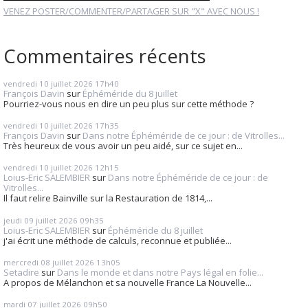
VENEZ POSTER/COMMENTER/PARTAGER SUR "X" AVEC NOUS !
Commentaires récents
vendredi 10
juillet 2026
17h40
François Davin
sur
Éphéméride du 8 juillet
Pourriez-vous nous en dire un peu plus sur cette méthode ?
vendredi 10
juillet 2026
17h35
François Davin
sur
Dans notre Éphéméride de ce jour : de Vitrolles...
Très heureux de vous avoir un peu aidé, sur ce sujet en...
vendredi 10
juillet 2026
12h15
Loius-Eric SALEMBIER
sur
Dans notre Éphéméride de ce jour : de
Vitrolles...
Il faut relire Bainville sur la Restauration de 1814,...
jeudi 09
juillet 2026
09h35
Loius-Eric SALEMBIER
sur
Éphéméride du 8 juillet
j'ai écrit une méthode de calculs, reconnue et publiée...
mercredi 08
juillet 2026
13h05
Setadire
sur
Dans le monde et dans notre Pays légal en folie...
A propos de Mélanchon et sa nouvelle France La Nouvelle...
mardi 07
juillet 2026
09h50