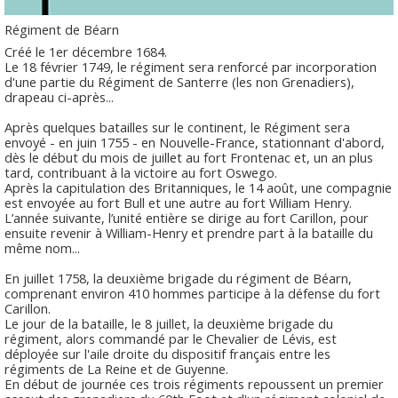
Régiment de Béarn
Créé le 1er décembre 1684.
Le 18 février 1749, le régiment sera renforcé par incorporation
d'une partie du Régiment de Santerre (les non Grenadiers),
drapeau ci-après...
Après quelques batailles sur le continent, le Régiment sera
envoyé - en juin 1755 - en Nouvelle-France, stationnant d'abord,
dès le début du mois de juillet au fort Frontenac et, un an plus
tard, contribuant à la victoire au fort Oswego.
Après la capitulation des Britanniques, le 14 août, une compagnie
est envoyée au fort Bull et une autre au fort William Henry.
L’année suivante, l’unité entière se dirige au fort Carillon, pour
ensuite revenir à William-Henry et prendre part à la bataille du
même nom...
En juillet 1758, la deuxième brigade du régiment de Béarn,
comprenant environ 410 hommes participe à la défense du fort
Carillon.
Le jour de la bataille, le 8 juillet, la deuxième brigade du
régiment, alors commandé par le Chevalier de Lévis, est
déployée sur l'aile droite du dispositif français entre les
régiments de La Reine et de Guyenne.
En début de journée ces trois régiments repoussent un premier