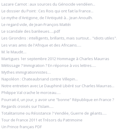
Lazare Carnot : aux sources du Génocide vendéen...
Le dossier du Point : Ces Rois qui ont fait la France...
Le mythe d'Antigone, de l'Antiquité à... Jean Anouilh.
Le regard vide, de Jean-François Mattéi
Le scandale des banlieues.....pdf
Les Girondins : intelligents, brillants, mais surtout... "idiots utiles".
Les vrais amis de l'Afrique et des Africains.....
M. le Maudit....
Martigues 1er septembre 2012 Hommage à Charles Maurras
Métissage ? Immigration ? En réponse à vos lettres.....
Mythes immigrationnistes....
Napoléon : Chateaubriand contre Villepin...
Notre entretien avec Le Dauphiné Libéré sur Charles Maurras...
Philippe Val crache le morceau.....
Pourrait-il, un jour, y avoir une "bonne" République en France ?
Regards croisés sur l'Islam.....
Totalitarisme ou Résistance ? Vendée, Guerre de géants.....
Tour de France 2011 et Trésors du Patrimoine
Un Prince français PDF