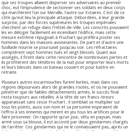
que ses troupes allaient disperser ses adversaires au premier
choc, eut l'imprudence de sectionner ses soldats en deux corps
qui marchèrent l'un sur Merville, l'autre sur Estaires. C'est de ce
côté qu'eut lieu la principale attaque. Débordées, à leur grande
surprise, par des forces supérieures les troupes impériales
cherchent un refuge dans l'Hôtel-de-Ville. Les conscrits pouvaient
les en déloger facilement en incendiant l'édifice, mais cette
mesure extrême répugnait à Fruchart qui préféra poster ses
hommes dans les maisons avoisinantes. De part et d'autre une
fusillade nourrie se poursuivit jusqu'au soir. Les réfractaires
comptèrent sept hommes tués et vingt blessés. Quant aux
assiégés, il firent dans cette rencontre de nombreuses pertes et
ils profitèrent des ténèbres de la nuit pour emporter leurs morts
et leurs blessés dans un bateau couvert et pour battre en
retraite.
Plusieurs autres escarmouches furent livrées, mais dans ces
régions dépourvues alors de grandes routes, et où ne pouvaient
pénétrer que de faibles détachements armés, le succès final
resta toujours aux rebelles. A la tête de ses francs-tireurs
apparaissait sans cesse Fruchart ; il semblait se multiplier sur
tous les points, aussi son nom et sa personne inspiraient de
l'effroi à ses ennemis qui mirent en jeu tous les artifices pour le
faire prisonnier. On rapporte qu'un jour, vêtu en paysan, mais
armé sous sa blouse, il est accosté par deux gendarmes chargés
de l'arrêter. Ces gendarmes qui ne le connaissaient pas, après un