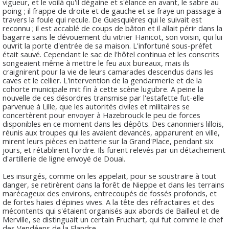
vigueur, et le voilà qu'il dégaine et s'élance en avant, le sabre au
poing ; il frappe de droite et de gauche et se fraye un passage à
travers la foule qui recule. De Guesquières qui le suivait est
reconnu ; il est accablé de coups de bâton et il allait périr dans la
bagarre sans le dévouement du vitrier Hanicot, son voisin, qui lui
ouvrit la porte d'entrée de sa maison. L'infortuné sous-préfet
était sauvé. Cependant le sac de l'hôtel continua et les conscrits
songeaient même à mettre le feu aux bureaux, mais ils
craignirent pour la vie de leurs camarades descendus dans les
caves et le cellier. L'intervention de la gendarmerie et de la
cohorte municipale mit fin à cette scène lugubre. A peine la
nouvelle de ces désordres transmise par l'estafette fut-elle
parvenue à Lille, que les autorités civiles et militaires se
concertèrent pour envoyer à Hazebrouck le peu de forces
disponibles en ce moment dans les dépôts. Des canonniers lillois,
réunis aux troupes qui les avaient devancés, apparurent en ville,
mirent leurs pièces en batterie sur la Grand'Place, pendant six
jours, et rétablirent l'ordre. Ils furent relevés par un détachement
d'artillerie de ligne envoyé de Douai.
Les insurgés, comme on les appelait, pour se soustraire à tout
danger, se retirèrent dans la forêt de Nieppe et dans les terrains
marécageux des environs, entrecoupés de fossés profonds, et
de fortes haies d'épines vives. A la tête des réfractaires et des
mécontents qui s'étaient organisés aux abords de Bailleul et de
Merville, se distinguait un certain Fruchart, qui fut comme le chef
des Vendéens de la Flandre.