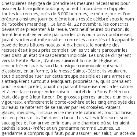
Ghesquières négligea de prendre les mesures nécessaires pour
assurer la tranquillité publique, on eut l'imprudence d'appeler
toutes les recrues, près de 3.000 hommes, le même jour et l'on
prépara ainsi une journée d'émotions restée célèbre sous le nom
de "Stokken maendag". Ce lundi-là, 22 novembre, les conscrits
devaient se présenter à la revue. Vers neuf heures du matin, ils
firent leur entrée en ville par bandes plus ou moins nombreuses,
jurant, vociférant mille insultes contre les autorités et frappant le
pavé de leurs bâtons noueux. A dix heures, le nombre des
recrues était à peu près complet. On les vit alors parcourir les
rues dans un état d'exaspération indicible. Les uns se dirigèrent
vers la Petite Place ; d'autres suivirent la rue de l'Église et
rencontrèrent par hasard la musique communale qui venait
d'assister, en uniforme, à la messe Sainte-Cécile ; ils voulurent
tout d'abord se ruer sur cette troupe paisible et sans armes et
s'attaquèrent surtout à Macquart, propriétaire, qu'ils prenaient
pour le sous-préfet, quant on parvint heureusement à les calmer
et à leur faire comprendre raison. L'hôtel de la Sous-Préfecture
était désigné à leur fureur. De grosses pierres lancées d'un bras
vigoureux, enfoncèrent la porte-cochère et les cinq employés des
bureaux se hâtèrent de se sauver par les croisées. Papiers,
glaces, meubles, cristaux voire même le cabriolet, tout fut brisé,
mis en pièces et traîné dans la boue. Les salles inférieures sont
saccagées et l'on arrive enfin dans une chambre où se tenaient
cachés le sous-Préfet et un gendarme nommé Loutres. Le
gendarme a compris qu'il faut, pour assurer leur salut, un acte de