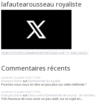
lafautearousseau royaliste
VENEZ POSTER/COMMENTER/PARTAGER SUR "X" AVEC NOUS !
Commentaires récents
vendredi 10
juillet 2026
17h40
François Davin
sur
Éphéméride du 8 juillet
Pourriez-vous nous en dire un peu plus sur cette méthode ?
vendredi 10
juillet 2026
17h35
François Davin
sur
Dans notre Éphéméride de ce jour : de Vitrolles...
Très heureux de vous avoir un peu aidé, sur ce sujet en...