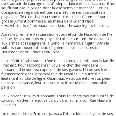
avec autant de courage que d'indépendance et lui déclara qu'il ne
souffrirait pas le pillage dont la ville semblait menacée ... et les
Cosaques ne regardèrent pas sans étonnement ce capitaine
paysan coiffé d'un chapeau rond et caracolant fièrement sur sa
grosse jument pommelée, au milieu de la Grand'Place
d'Hazebrouck, où bivouaquaient leurs chevaux légers tartares.
Après la première Restauration et au retour de Napoléon de l'île
d'Elbe, les volontaires du pays de Lalleu coururent de nouveau
aux armes et rejoignirent, à Gand, le monarque fugitif. Dans la
suite ils composèrent deux régiments sous les ordres de
Bourmont et du Prince Croï-Solre.
Louis XVIII, rétabli sur le trône de ses aïeux, n'oublia pas la famille
Fruchart. Pour récompenser Louis, le chef des Vendéens
flamands, il le nomma capitaine de ses gardes. Un de ses frères
fut incorporé dans la compagnie de Noailles, un autre fut
lieutenant au 28e de ligne. Quant aux vieux parents, le roi, plein
de reconnaissance, leur alloua sur sa liste civile une honorable
pension.
Le 8 janvier 1851, midi sonnant, Louis Fruchart mourut auprès de
sa soeur Catherine épouse Leroy dans leur maison Rue Haute à
Lestrem.
Un moment Louis Fruchart passa à l'état d'idole aux yeux de ses