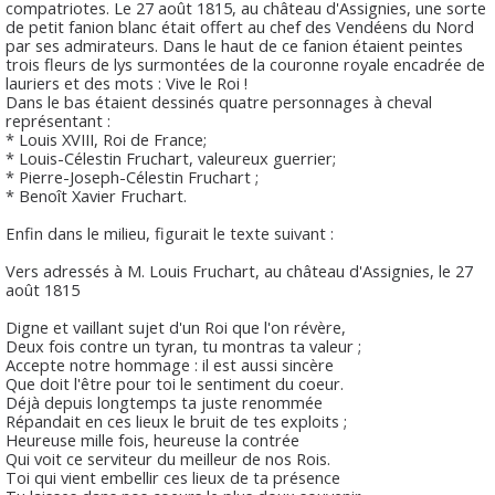
compatriotes. Le 27 août 1815, au château d'Assignies, une sorte
de petit fanion blanc était offert au chef des Vendéens du Nord
par ses admirateurs. Dans le haut de ce fanion étaient peintes
trois fleurs de lys surmontées de la couronne royale encadrée de
lauriers et des mots : Vive le Roi !
Dans le bas étaient dessinés quatre personnages à cheval
représentant :
* Louis XVIII, Roi de France;
* Louis-Célestin Fruchart, valeureux guerrier;
* Pierre-Joseph-Célestin Fruchart ;
* Benoît Xavier Fruchart.
Enfin dans le milieu, figurait le texte suivant :
Vers adressés à M. Louis Fruchart, au château d'Assignies, le 27
août 1815
Digne et vaillant sujet d'un Roi que l'on révère,
Deux fois contre un tyran, tu montras ta valeur ;
Accepte notre hommage : il est aussi sincère
Que doit l'être pour toi le sentiment du coeur.
Déjà depuis longtemps ta juste renommée
Répandait en ces lieux le bruit de tes exploits ;
Heureuse mille fois, heureuse la contrée
Qui voit ce serviteur du meilleur de nos Rois.
Toi qui vient embellir ces lieux de ta présence