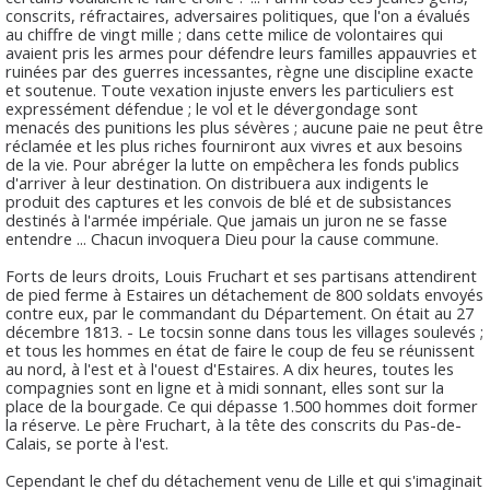
conscrits, réfractaires, adversaires politiques, que l'on a évalués
au chiffre de vingt mille ; dans cette milice de volontaires qui
avaient pris les armes pour défendre leurs familles appauvries et
ruinées par des guerres incessantes, règne une discipline exacte
et soutenue. Toute vexation injuste envers les particuliers est
expressément défendue ; le vol et le dévergondage sont
menacés des punitions les plus sévères ; aucune paie ne peut être
réclamée et les plus riches fourniront aux vivres et aux besoins
de la vie. Pour abréger la lutte on empêchera les fonds publics
d'arriver à leur destination. On distribuera aux indigents le
produit des captures et les convois de blé et de subsistances
destinés à l'armée impériale. Que jamais un juron ne se fasse
entendre ... Chacun invoquera Dieu pour la cause commune.
Forts de leurs droits, Louis Fruchart et ses partisans attendirent
de pied ferme à Estaires un détachement de 800 soldats envoyés
contre eux, par le commandant du Département. On était au 27
décembre 1813. - Le tocsin sonne dans tous les villages soulevés ;
et tous les hommes en état de faire le coup de feu se réunissent
au nord, à l'est et à l'ouest d'Estaires. A dix heures, toutes les
compagnies sont en ligne et à midi sonnant, elles sont sur la
place de la bourgade. Ce qui dépasse 1.500 hommes doit former
la réserve. Le père Fruchart, à la tête des conscrits du Pas-de-
Calais, se porte à l'est.
Cependant le chef du détachement venu de Lille et qui s'imaginait