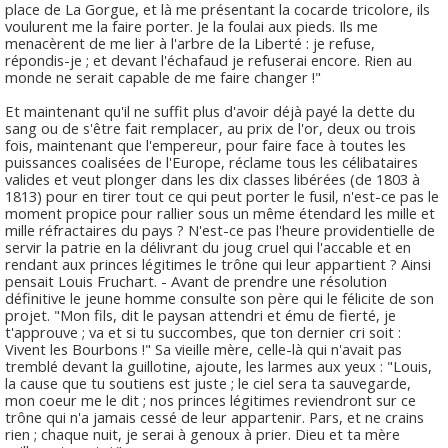
place de La Gorgue, et là me présentant la cocarde tricolore, ils
voulurent me la faire porter. Je la foulai aux pieds. Ils me
menacèrent de me lier à l'arbre de la Liberté : je refuse,
répondis-je ; et devant l'échafaud je refuserai encore. Rien au
monde ne serait capable de me faire changer !"
Et maintenant qu'il ne suffit plus d'avoir déjà payé la dette du
sang ou de s'être fait remplacer, au prix de l'or, deux ou trois
fois, maintenant que l'empereur, pour faire face à toutes les
puissances coalisées de l'Europe, réclame tous les célibataires
valides et veut plonger dans les dix classes libérées (de 1803 à
1813) pour en tirer tout ce qui peut porter le fusil, n'est-ce pas le
moment propice pour rallier sous un même étendard les mille et
mille réfractaires du pays ? N'est-ce pas l'heure providentielle de
servir la patrie en la délivrant du joug cruel qui l'accable et en
rendant aux princes légitimes le trône qui leur appartient ? Ainsi
pensait Louis Fruchart. - Avant de prendre une résolution
définitive le jeune homme consulte son père qui le félicite de son
projet. "Mon fils, dit le paysan attendri et ému de fierté, je
t'approuve ; va et si tu succombes, que ton dernier cri soit :
Vivent les Bourbons !" Sa vieille mère, celle-là qui n'avait pas
tremblé devant la guillotine, ajoute, les larmes aux yeux : "Louis,
la cause que tu soutiens est juste ; le ciel sera ta sauvegarde,
mon coeur me le dit ; nos princes légitimes reviendront sur ce
trône qui n'a jamais cessé de leur appartenir. Pars, et ne crains
rien ; chaque nuit, je serai à genoux à prier. Dieu et ta mère