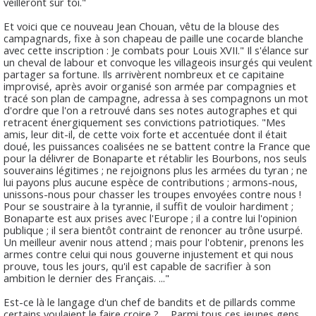
veilleront sur toi."
Et voici que ce nouveau Jean Chouan, vêtu de la blouse des
campagnards, fixe à son chapeau de paille une cocarde blanche
avec cette inscription : Je combats pour Louis XVII." Il s'élance sur
un cheval de labour et convoque les villageois insurgés qui veulent
partager sa fortune. Ils arrivèrent nombreux et ce capitaine
improvisé, après avoir organisé son armée par compagnies et
tracé son plan de campagne, adressa à ses compagnons un mot
d'ordre que l'on a retrouvé dans ses notes autographes et qui
retracent énergiquement ses convictions patriotiques. "Mes
amis, leur dit-il, de cette voix forte et accentuée dont il était
doué, les puissances coalisées ne se battent contre la France que
pour la délivrer de Bonaparte et rétablir les Bourbons, nos seuls
souverains légitimes ; ne rejoignons plus les armées du tyran ; ne
lui payons plus aucune espèce de contributions ; armons-nous,
unissons-nous pour chasser les troupes envoyées contre nous !
Pour se soustraire à la tyrannie, il suffit de vouloir hardiment ;
Bonaparte est aux prises avec l'Europe ; il a contre lui l'opinion
publique ; il sera bientôt contraint de renoncer au trône usurpé.
Un meilleur avenir nous attend ; mais pour l'obtenir, prenons les
armes contre celui qui nous gouverne injustement et qui nous
prouve, tous les jours, qu'il est capable de sacrifier à son
ambition le dernier des Français. ..."
Est-ce là le langage d'un chef de bandits et de pillards comme
certains voulaient le faire croire ? ... Parmi tous ces jeunes gens,