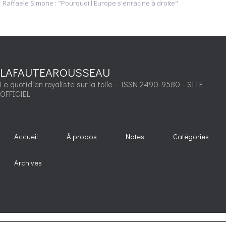
Raffaele Simone : "Pourquoi l'Europe s'enracine à droite"
LAFAUTEAROUSSEAU
Le quotidien royaliste sur la toile - ISSN 2490-9580 - SITE
OFFICIEL
Accueil
À propos
Notes
Catégories
Archives