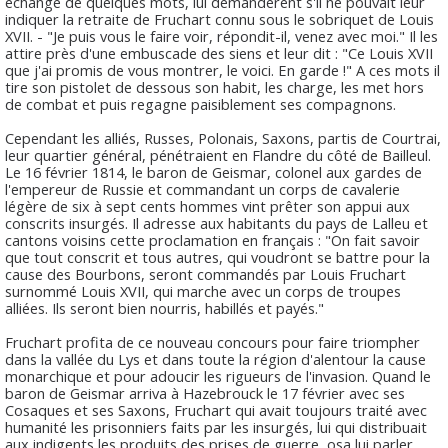
échange de quelques mots, lui demandèrent s'il ne pouvait leur
indiquer la retraite de Fruchart connu sous le sobriquet de Louis
XVII. - "Je puis vous le faire voir, répondit-il, venez avec moi." Il les
attire près d'une embuscade des siens et leur dit : "Ce Louis XVII
que j'ai promis de vous montrer, le voici. En garde !" A ces mots il
tire son pistolet de dessous son habit, les charge, les met hors
de combat et puis regagne paisiblement ses compagnons.
Cependant les alliés, Russes, Polonais, Saxons, partis de Courtrai,
leur quartier général, pénétraient en Flandre du côté de Bailleul.
Le 16 février 1814, le baron de Geismar, colonel aux gardes de
l'empereur de Russie et commandant un corps de cavalerie
légère de six à sept cents hommes vint prêter son appui aux
conscrits insurgés. Il adresse aux habitants du pays de Lalleu et
cantons voisins cette proclamation en français : "On fait savoir
que tout conscrit et tous autres, qui voudront se battre pour la
cause des Bourbons, seront commandés par Louis Fruchart
surnommé Louis XVII, qui marche avec un corps de troupes
alliées. Ils seront bien nourris, habillés et payés."
Fruchart profita de ce nouveau concours pour faire triompher
dans la vallée du Lys et dans toute la région d'alentour la cause
monarchique et pour adoucir les rigueurs de l'invasion. Quand le
baron de Geismar arriva à Hazebrouck le 17 février avec ses
Cosaques et ses Saxons, Fruchart qui avait toujours traité avec
humanité les prisonniers faits par les insurgés, lui qui distribuait
aux indigents les produits des prises de guerre, osa lui parler