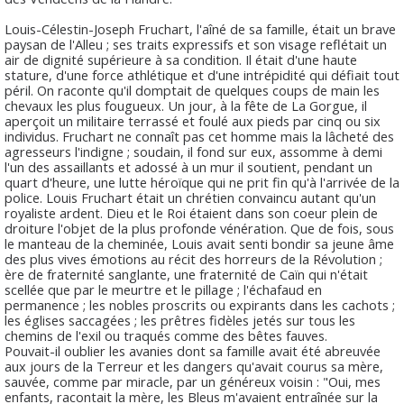
Louis-Célestin-Joseph Fruchart, l'aîné de sa famille, était un brave
paysan de l'Alleu ; ses traits expressifs et son visage reflétait un
air de dignité supérieure à sa condition. Il était d'une haute
stature, d'une force athlétique et d'une intrépidité qui défiait tout
péril. On raconte qu'il domptait de quelques coups de main les
chevaux les plus fougueux. Un jour, à la fête de La Gorgue, il
aperçoit un militaire terrassé et foulé aux pieds par cinq ou six
individus. Fruchart ne connaît pas cet homme mais la lâcheté des
agresseurs l'indigne ; soudain, il fond sur eux, assomme à demi
l'un des assaillants et adossé à un mur il soutient, pendant un
quart d'heure, une lutte héroïque qui ne prit fin qu'à l'arrivée de la
police. Louis Fruchart était un chrétien convaincu autant qu'un
royaliste ardent. Dieu et le Roi étaient dans son coeur plein de
droiture l'objet de la plus profonde vénération. Que de fois, sous
le manteau de la cheminée, Louis avait senti bondir sa jeune âme
des plus vives émotions au récit des horreurs de la Révolution ;
ère de fraternité sanglante, une fraternité de Caïn qui n'était
scellée que par le meurtre et le pillage ; l'échafaud en
permanence ; les nobles proscrits ou expirants dans les cachots ;
les églises saccagées ; les prêtres fidèles jetés sur tous les
chemins de l'exil ou traqués comme des bêtes fauves.
Pouvait-il oublier les avanies dont sa famille avait été abreuvée
aux jours de la Terreur et les dangers qu'avait courus sa mère,
sauvée, comme par miracle, par un généreux voisin : "Oui, mes
enfants, racontait la mère, les Bleus m'avaient entraînée sur la