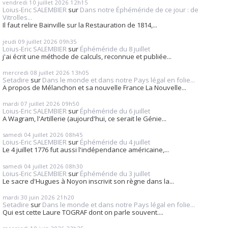
vendredi 10
juillet 2026
12h15
Loius-Eric SALEMBIER
sur
Dans notre Éphéméride de ce jour : de
Vitrolles...
Il faut relire Bainville sur la Restauration de 1814,...
jeudi 09
juillet 2026
09h35
Loius-Eric SALEMBIER
sur
Éphéméride du 8 juillet
j'ai écrit une méthode de calculs, reconnue et publiée...
mercredi 08
juillet 2026
13h05
Setadire
sur
Dans le monde et dans notre Pays légal en folie...
A propos de Mélanchon et sa nouvelle France La Nouvelle...
mardi 07
juillet 2026
09h50
Loius-Eric SALEMBIER
sur
Éphéméride du 6 juillet
A Wagram, l'Artillerie (aujourd'hui, ce serait le Génie...
samedi 04
juillet 2026
08h45
Loius-Eric SALEMBIER
sur
Éphéméride du 4 juillet
Le 4 juillet 1776 fut aussi l'indépendance américaine,...
samedi 04
juillet 2026
08h30
Loius-Eric SALEMBIER
sur
Éphéméride du 3 juillet
Le sacre d'Hugues à Noyon inscrivit son règne dans la...
mardi 30
juin 2026
21h20
Setadire
sur
Dans le monde et dans notre Pays légal en folie...
Qui est cette Laure TOGRAF dont on parle souvent....