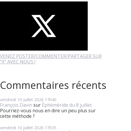
VENEZ POSTER/COMMENTER/PARTAGER SUR
"X" AVEC NOUS !
Commentaires récents
vendredi 10
juillet 2026
17h40
François Davin
sur
Éphéméride du 8 juillet
Pourriez-vous nous en dire un peu plus sur
cette méthode ?
vendredi 10
juillet 2026
17h35