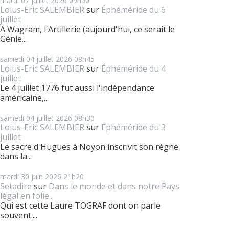
mardi 07
juillet 2026
09h50
Loius-Eric SALEMBIER
sur
Éphéméride du 6
juillet
A Wagram, l'Artillerie (aujourd'hui, ce serait le
Génie...
samedi 04
juillet 2026
08h45
Loius-Eric SALEMBIER
sur
Éphéméride du 4
juillet
Le 4 juillet 1776 fut aussi l'indépendance
américaine,...
samedi 04
juillet 2026
08h30
Loius-Eric SALEMBIER
sur
Éphéméride du 3
juillet
Le sacre d'Hugues à Noyon inscrivit son règne
dans la...
mardi 30
juin 2026
21h20
Setadire
sur
Dans le monde et dans notre Pays
légal en folie...
Qui est cette Laure TOGRAF dont on parle
souvent....