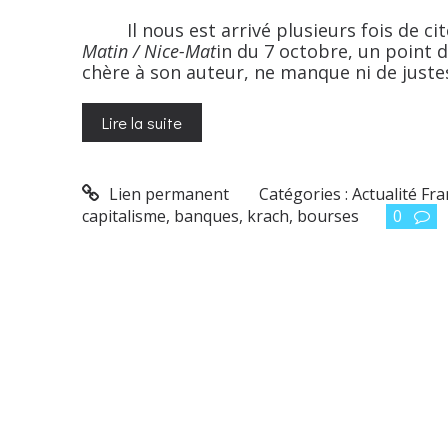
Il nous est arrivé plusieurs fois de cite
Matin / Nice-Mat
in du 7 octobre, un point d
chère à son auteur, ne manque ni de justes
Lire la suite
Lien permanent
Catégories :
Actualité Fr
capitalisme
,
banques
,
krach
,
bourses
0