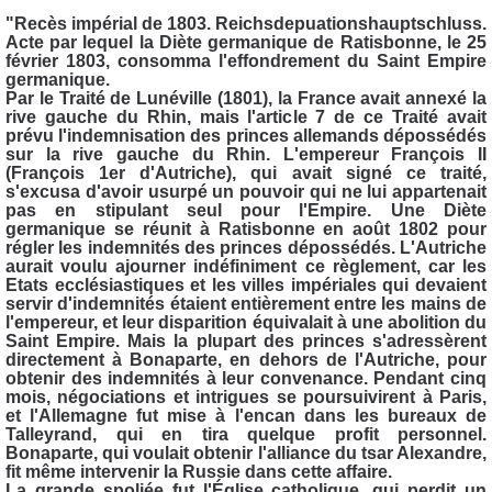
"Recès impérial de 1803. Reichsdepuationshauptschluss.
Acte par lequel la Diète germanique de Ratisbonne, le 25
février 1803, consomma l'effondrement du Saint Empire
germanique.
Par le Traité de Lunéville (1801), la France avait annexé la
rive gauche du Rhin, mais l'article 7 de ce Traité avait
prévu l'indemnisation des princes allemands dépossédés
sur la rive gauche du Rhin. L'empereur François II
(François 1er d'Autriche), qui avait signé ce traité,
s'excusa d'avoir usurpé un pouvoir qui ne lui appartenait
pas en stipulant seul pour l'Empire. Une Diète
germanique se réunit à Ratisbonne en août 1802 pour
régler les indemnités des princes dépossédés. L'Autriche
aurait voulu ajourner indéfiniment ce règlement, car les
Etats ecclésiastiques et les villes impériales qui devaient
servir d'indemnités étaient entièrement entre les mains de
l'empereur, et leur disparition équivalait à une abolition du
Saint Empire. Mais la plupart des princes s'adressèrent
directement à Bonaparte, en dehors de l'Autriche, pour
obtenir des indemnités à leur convenance. Pendant cinq
mois, négociations et intrigues se poursuivirent à Paris,
et l'Allemagne fut mise à l'encan dans les bureaux de
Talleyrand, qui en tira quelque profit personnel.
Bonaparte, qui voulait obtenir l'alliance du tsar Alexandre,
fit même intervenir la Russie dans cette affaire.
La grande spoliée fut l'Église catholique, qui perdit un