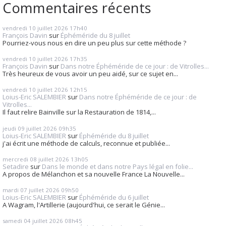
Commentaires récents
vendredi 10
juillet 2026
17h40
François Davin
sur
Éphéméride du 8 juillet
Pourriez-vous nous en dire un peu plus sur cette méthode ?
vendredi 10
juillet 2026
17h35
François Davin
sur
Dans notre Éphéméride de ce jour : de Vitrolles...
Très heureux de vous avoir un peu aidé, sur ce sujet en...
vendredi 10
juillet 2026
12h15
Loius-Eric SALEMBIER
sur
Dans notre Éphéméride de ce jour : de
Vitrolles...
Il faut relire Bainville sur la Restauration de 1814,...
jeudi 09
juillet 2026
09h35
Loius-Eric SALEMBIER
sur
Éphéméride du 8 juillet
j'ai écrit une méthode de calculs, reconnue et publiée...
mercredi 08
juillet 2026
13h05
Setadire
sur
Dans le monde et dans notre Pays légal en folie...
A propos de Mélanchon et sa nouvelle France La Nouvelle...
mardi 07
juillet 2026
09h50
Loius-Eric SALEMBIER
sur
Éphéméride du 6 juillet
A Wagram, l'Artillerie (aujourd'hui, ce serait le Génie...
samedi 04
juillet 2026
08h45