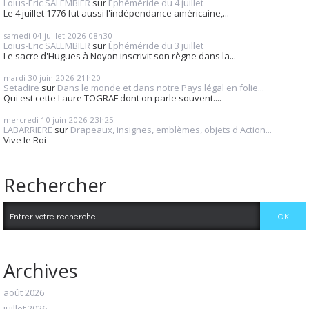
Loius-Eric SALEMBIER
sur
Éphéméride du 4 juillet
Le 4 juillet 1776 fut aussi l'indépendance américaine,...
samedi 04
juillet 2026
08h30
Loius-Eric SALEMBIER
sur
Éphéméride du 3 juillet
Le sacre d'Hugues à Noyon inscrivit son règne dans la...
mardi 30
juin 2026
21h20
Setadire
sur
Dans le monde et dans notre Pays légal en folie...
Qui est cette Laure TOGRAF dont on parle souvent....
mercredi 10
juin 2026
23h25
LABARRIERE
sur
Drapeaux, insignes, emblèmes, objets d'Action...
Vive le Roi
Rechercher
Archives
août 2026
juillet 2026