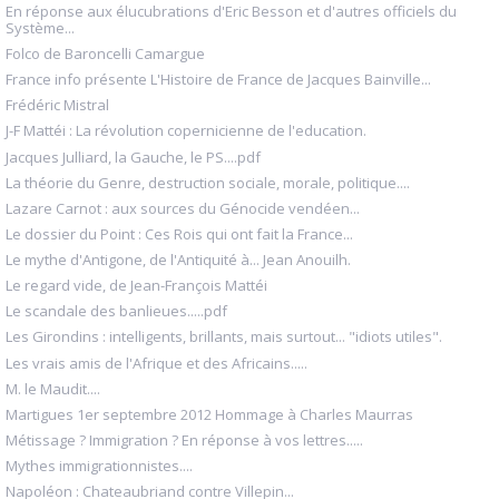
En réponse aux élucubrations d'Eric Besson et d'autres officiels du
Système...
Folco de Baroncelli Camargue
France info présente L'Histoire de France de Jacques Bainville...
Frédéric Mistral
J-F Mattéi : La révolution copernicienne de l'education.
Jacques Julliard, la Gauche, le PS....pdf
La théorie du Genre, destruction sociale, morale, politique....
Lazare Carnot : aux sources du Génocide vendéen...
Le dossier du Point : Ces Rois qui ont fait la France...
Le mythe d'Antigone, de l'Antiquité à... Jean Anouilh.
Le regard vide, de Jean-François Mattéi
Le scandale des banlieues.....pdf
Les Girondins : intelligents, brillants, mais surtout... "idiots utiles".
Les vrais amis de l'Afrique et des Africains.....
M. le Maudit....
Martigues 1er septembre 2012 Hommage à Charles Maurras
Métissage ? Immigration ? En réponse à vos lettres.....
Mythes immigrationnistes....
Napoléon : Chateaubriand contre Villepin...