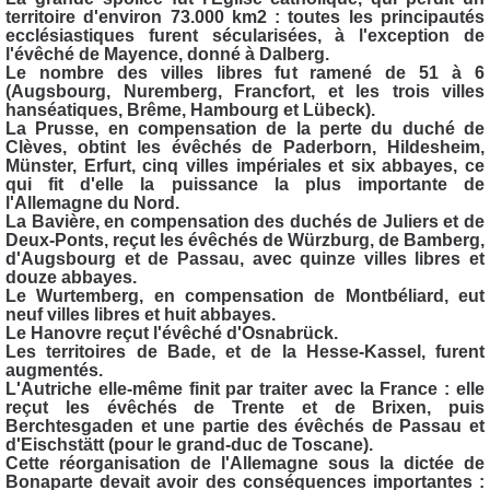
territoire d'environ 73.000 km2 : toutes les principautés
ecclésiastiques furent sécularisées, à l'exception de
l'évêché de Mayence, donné à Dalberg.
Le nombre des villes libres fut ramené de 51 à 6
(Augsbourg, Nuremberg, Francfort, et les trois villes
hanséatiques, Brême, Hambourg et Lübeck).
La Prusse, en compensation de la perte du duché de
Clèves, obtint les évêchés de Paderborn, Hildesheim,
Münster, Erfurt, cinq villes impériales et six abbayes, ce
qui fit d'elle la puissance la plus importante de
l'Allemagne du Nord.
La Bavière, en compensation des duchés de Juliers et de
Deux-Ponts, reçut les évêchés de Würzburg, de Bamberg,
d'Augsbourg et de Passau, avec quinze villes libres et
douze abbayes.
Le Wurtemberg, en compensation de Montbéliard, eut
neuf villes libres et huit abbayes.
Le Hanovre reçut l'évêché d'Osnabrück.
Les territoires de Bade, et de la Hesse-Kassel, furent
augmentés.
L'Autriche elle-même finit par traiter avec la France : elle
reçut les évêchés de Trente et de Brixen, puis
Berchtesgaden et une partie des évêchés de Passau et
d'Eischstätt (pour le grand-duc de Toscane).
Cette réorganisation de l'Allemagne sous la dictée de
Bonaparte devait avoir des conséquences importantes :