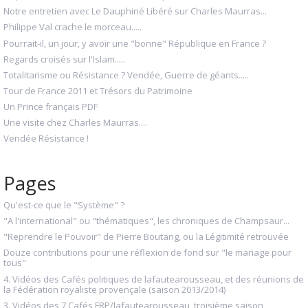
Notre entretien avec Le Dauphiné Libéré sur Charles Maurras...
Philippe Val crache le morceau.....
Pourrait-il, un jour, y avoir une "bonne" République en France ?
Regards croisés sur l'Islam.....
Totalitarisme ou Résistance ? Vendée, Guerre de géants.....
Tour de France 2011 et Trésors du Patrimoine
Un Prince français PDF
Une visite chez Charles Maurras....
Vendée Résistance !
Pages
Qu'est-ce que le "Système" ?
"A l'international" ou "thématiques", les chroniques de Champsaur...
"Reprendre le Pouvoir" de Pierre Boutang, ou la Légitimité retrouvée
Douze contributions pour une réflexion de fond sur "le mariage pour
tous"
4. Vidéos des Cafés politiques de lafautearousseau, et des réunions de
la Fédération royaliste provençale (saison 2013/2014)
3. Vidéos des 7 Cafés FRP/lafautearousseau, troisième saison,