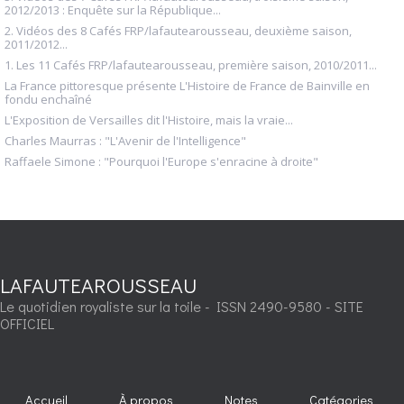
2012/2013 : Enquête sur la République...
2. Vidéos des 8 Cafés FRP/lafautearousseau, deuxième saison,
2011/2012...
1. Les 11 Cafés FRP/lafautearousseau, première saison, 2010/2011...
La France pittoresque présente L'Histoire de France de Bainville en
fondu enchaîné
L'Exposition de Versailles dit l'Histoire, mais la vraie...
Charles Maurras : "L'Avenir de l'Intelligence"
Raffaele Simone : "Pourquoi l'Europe s'enracine à droite"
LAFAUTEAROUSSEAU
Le quotidien royaliste sur la toile - ISSN 2490-9580 - SITE
OFFICIEL
Accueil
À propos
Notes
Catégories