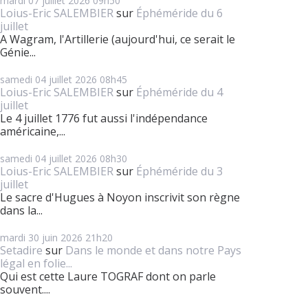
mardi 07
juillet 2026
09h50
Loius-Eric SALEMBIER
sur
Éphéméride du 6
juillet
A Wagram, l'Artillerie (aujourd'hui, ce serait le
Génie...
samedi 04
juillet 2026
08h45
Loius-Eric SALEMBIER
sur
Éphéméride du 4
juillet
Le 4 juillet 1776 fut aussi l'indépendance
américaine,...
samedi 04
juillet 2026
08h30
Loius-Eric SALEMBIER
sur
Éphéméride du 3
juillet
Le sacre d'Hugues à Noyon inscrivit son règne
dans la...
mardi 30
juin 2026
21h20
Setadire
sur
Dans le monde et dans notre Pays
légal en folie...
Qui est cette Laure TOGRAF dont on parle
souvent....