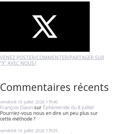
VENEZ POSTER/COMMENTER/PARTAGER SUR
"X" AVEC NOUS !
Commentaires récents
vendredi 10
juillet 2026
17h40
François Davin
sur
Éphéméride du 8 juillet
Pourriez-vous nous en dire un peu plus sur
cette méthode ?
vendredi 10
juillet 2026
17h35