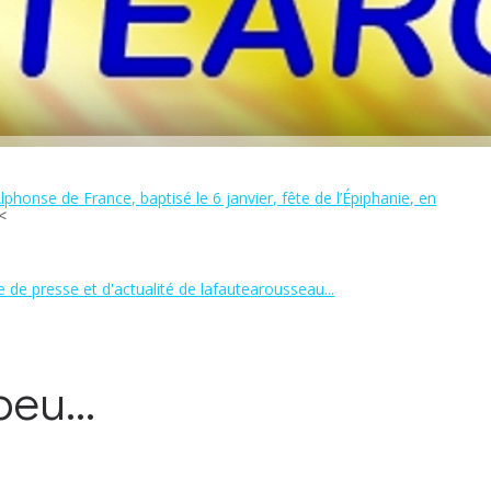
honse de France, baptisé le 6 janvier, fête de l’Épiphanie, en
 de presse et d'actualité de lafautearousseau...
eu...