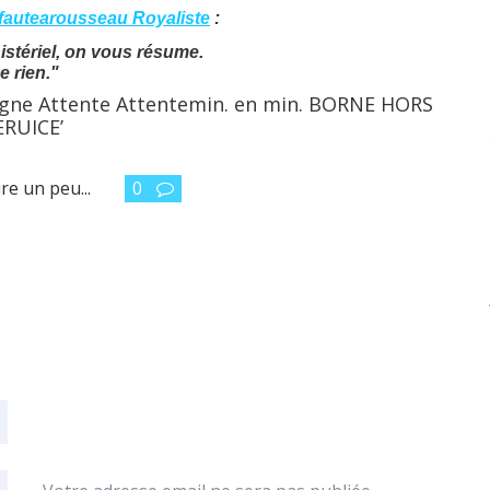
fautearousseau Royaliste
:
stériel, on vous résume.
e rien."
re un peu...
0