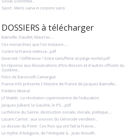
Social, Économie...
Sport : Mens sana in corpore sano
DOSSIERS à télécharger
Bainville, Daudet, Maurras....
Ces monarchies que l'on instaure.....
Contre la France métisse...pdf
Diversité ? Différence ? Entre tartufferie et piège mortel.pdf
En réponse aux élucubrations d'Eric Besson et d'autres officiels du
Système...
Folco de Baroncelli Camargue
France info présente L'Histoire de France de Jacques Bainville...
Frédéric Mistral
J-F Mattéi : La révolution copernicienne de l'education.
Jacques Julliard, la Gauche, le PS....pdf
La théorie du Genre, destruction sociale, morale, politique....
Lazare Carnot : aux sources du Génocide vendéen...
Le dossier du Point : Ces Rois qui ont fait la France...
Le mythe d'Antigone, de l'Antiquité à... Jean Anouilh.