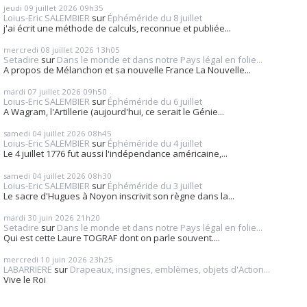
jeudi 09
juillet 2026
09h35
Loius-Eric SALEMBIER
sur
Éphéméride du 8 juillet
j'ai écrit une méthode de calculs, reconnue et publiée...
mercredi 08
juillet 2026
13h05
Setadire
sur
Dans le monde et dans notre Pays légal en folie...
A propos de Mélanchon et sa nouvelle France La Nouvelle...
mardi 07
juillet 2026
09h50
Loius-Eric SALEMBIER
sur
Éphéméride du 6 juillet
A Wagram, l'Artillerie (aujourd'hui, ce serait le Génie...
samedi 04
juillet 2026
08h45
Loius-Eric SALEMBIER
sur
Éphéméride du 4 juillet
Le 4 juillet 1776 fut aussi l'indépendance américaine,...
samedi 04
juillet 2026
08h30
Loius-Eric SALEMBIER
sur
Éphéméride du 3 juillet
Le sacre d'Hugues à Noyon inscrivit son règne dans la...
mardi 30
juin 2026
21h20
Setadire
sur
Dans le monde et dans notre Pays légal en folie...
Qui est cette Laure TOGRAF dont on parle souvent....
mercredi 10
juin 2026
23h25
LABARRIERE
sur
Drapeaux, insignes, emblèmes, objets d'Action...
Vive le Roi