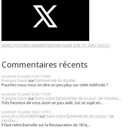
VENEZ POSTER/COMMENTER/PARTAGER SUR "X" AVEC NOUS !
Commentaires récents
vendredi 10
juillet 2026
17h40
François Davin
sur
Éphéméride du 8 juillet
Pourriez-vous nous en dire un peu plus sur cette méthode ?
vendredi 10
juillet 2026
17h35
François Davin
sur
Dans notre Éphéméride de ce jour : de Vitrolles...
Très heureux de vous avoir un peu aidé, sur ce sujet en...
vendredi 10
juillet 2026
12h15
Loius-Eric SALEMBIER
sur
Dans notre Éphéméride de ce jour : de
Vitrolles...
Il faut relire Bainville sur la Restauration de 1814,...