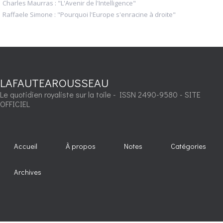
Charles Maurras : "L'Avenir de l'Intelligence"
Raffaele Simone : "Pourquoi l'Europe s'enracine à droite"
LAFAUTEAROUSSEAU
Le quotidien royaliste sur la toile - ISSN 2490-9580 - SITE
OFFICIEL
Accueil
À propos
Notes
Catégories
Archives