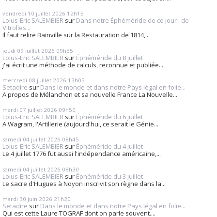
vendredi 10
juillet 2026
12h15
Loius-Eric SALEMBIER
sur
Dans notre Éphéméride de ce jour : de
Vitrolles...
Il faut relire Bainville sur la Restauration de 1814,...
jeudi 09
juillet 2026
09h35
Loius-Eric SALEMBIER
sur
Éphéméride du 8 juillet
j'ai écrit une méthode de calculs, reconnue et publiée...
mercredi 08
juillet 2026
13h05
Setadire
sur
Dans le monde et dans notre Pays légal en folie...
A propos de Mélanchon et sa nouvelle France La Nouvelle...
mardi 07
juillet 2026
09h50
Loius-Eric SALEMBIER
sur
Éphéméride du 6 juillet
A Wagram, l'Artillerie (aujourd'hui, ce serait le Génie...
samedi 04
juillet 2026
08h45
Loius-Eric SALEMBIER
sur
Éphéméride du 4 juillet
Le 4 juillet 1776 fut aussi l'indépendance américaine,...
samedi 04
juillet 2026
08h30
Loius-Eric SALEMBIER
sur
Éphéméride du 3 juillet
Le sacre d'Hugues à Noyon inscrivit son règne dans la...
mardi 30
juin 2026
21h20
Setadire
sur
Dans le monde et dans notre Pays légal en folie...
Qui est cette Laure TOGRAF dont on parle souvent....