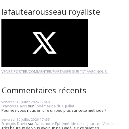
lafautearousseau royaliste
VENEZ POSTER/COMMENTER/PARTAGER SUR "X" AVEC NOUS !
Commentaires récents
vendredi 10
juillet 2026
17h40
François Davin
sur
Éphéméride du 8 juillet
Pourriez-vous nous en dire un peu plus sur cette méthode ?
vendredi 10
juillet 2026
17h35
François Davin
sur
Dans notre Éphéméride de ce jour : de Vitrolles...
Très heureux de vous avoir un peu aidé, sur ce sujet en...