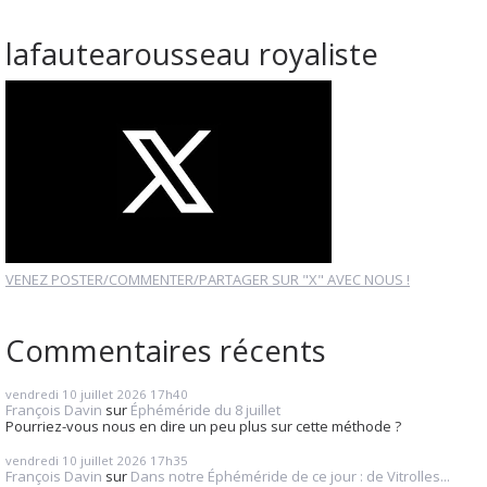
lafautearousseau royaliste
VENEZ POSTER/COMMENTER/PARTAGER SUR "X" AVEC NOUS !
Commentaires récents
vendredi 10
juillet 2026
17h40
François Davin
sur
Éphéméride du 8 juillet
Pourriez-vous nous en dire un peu plus sur cette méthode ?
vendredi 10
juillet 2026
17h35
François Davin
sur
Dans notre Éphéméride de ce jour : de Vitrolles...