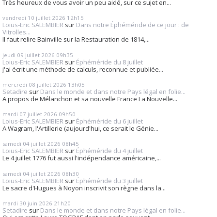
Très heureux de vous avoir un peu aidé, sur ce sujet en...
vendredi 10
juillet 2026
12h15
Loius-Eric SALEMBIER
sur
Dans notre Éphéméride de ce jour : de
Vitrolles...
Il faut relire Bainville sur la Restauration de 1814,...
jeudi 09
juillet 2026
09h35
Loius-Eric SALEMBIER
sur
Éphéméride du 8 juillet
j'ai écrit une méthode de calculs, reconnue et publiée...
mercredi 08
juillet 2026
13h05
Setadire
sur
Dans le monde et dans notre Pays légal en folie...
A propos de Mélanchon et sa nouvelle France La Nouvelle...
mardi 07
juillet 2026
09h50
Loius-Eric SALEMBIER
sur
Éphéméride du 6 juillet
A Wagram, l'Artillerie (aujourd'hui, ce serait le Génie...
samedi 04
juillet 2026
08h45
Loius-Eric SALEMBIER
sur
Éphéméride du 4 juillet
Le 4 juillet 1776 fut aussi l'indépendance américaine,...
samedi 04
juillet 2026
08h30
Loius-Eric SALEMBIER
sur
Éphéméride du 3 juillet
Le sacre d'Hugues à Noyon inscrivit son règne dans la...
mardi 30
juin 2026
21h20
Setadire
sur
Dans le monde et dans notre Pays légal en folie...