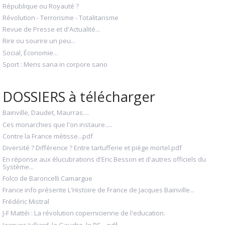
République ou Royauté ?
Révolution - Terrorisme - Totalitarisme
Revue de Presse et d'Actualité...
Rire ou sourire un peu...
Social, Économie...
Sport : Mens sana in corpore sano
DOSSIERS à télécharger
Bainville, Daudet, Maurras....
Ces monarchies que l'on instaure.....
Contre la France métisse...pdf
Diversité ? Différence ? Entre tartufferie et piège mortel.pdf
En réponse aux élucubrations d'Eric Besson et d'autres officiels du
Système...
Folco de Baroncelli Camargue
France info présente L'Histoire de France de Jacques Bainville...
Frédéric Mistral
J-F Mattéi : La révolution copernicienne de l'education.
Jacques Julliard, la Gauche, le PS....pdf