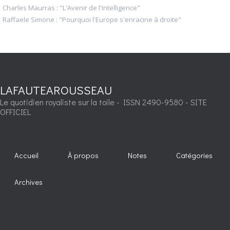
Charles Maurras : "L'Avenir de l'Intelligence"
Raffaele Simone : "Pourquoi l'Europe s'enracine à droite"
LAFAUTEAROUSSEAU
Le quotidien royaliste sur la toile - ISSN 2490-9580 - SITE
OFFICIEL
Accueil
À propos
Notes
Catégories
Archives