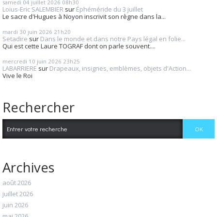
samedi 04
juillet 2026
08h30
Loius-Eric SALEMBIER
sur
Éphéméride du 3 juillet
Le sacre d'Hugues à Noyon inscrivit son règne dans la...
mardi 30
juin 2026
21h20
Setadire
sur
Dans le monde et dans notre Pays légal en folie...
Qui est cette Laure TOGRAF dont on parle souvent....
mercredi 10
juin 2026
23h25
LABARRIERE
sur
Drapeaux, insignes, emblèmes, objets d'Action...
Vive le Roi
Rechercher
Archives
août 2026
juillet 2026
juin 2026
mai 2026