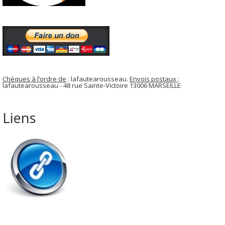
Chèques à l’ordre de
: lafautearousseau.
Envois postaux
:
lafautearousseau - 48 rue Sainte-Victoire 13006 MARSEILLE
Liens