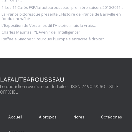
2011/2012...
1. Les 11 Cafés FRP/lafautearousseau, première saison, 2010/2011...
La France pittoresque présente L'Histoire de France de Bainville en
fondu enchaîné
L'Exposition de Versailles dit l'Histoire, mais la vraie...
Charles Maurras : "L'Avenir de l'Intelligence"
Raffaele Simone : "Pourquoi l'Europe s'enracine à droite"
LAFAUTEAROUSSEAU
Le quotidien royaliste sur la toile - ISSN 2490-9580 - SITE
OFFICIEL
Accueil
À propos
Notes
Catégories