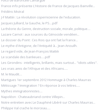
Folco de Baroncelli Camargue
France info présente L'Histoire de France de Jacques Bainville...
Frédéric Mistral
J-F Mattéi : La révolution copernicienne de l'education.
Jacques Julliard, la Gauche, le PS....pdf
La théorie du Genre, destruction sociale, morale, politique....
Lazare Carnot : aux sources du Génocide vendéen...
Le dossier du Point : Ces Rois qui ont fait la France...
Le mythe d'Antigone, de l'Antiquité à... Jean Anouilh.
Le regard vide, de Jean-François Mattéi
Le scandale des banlieues.....pdf
Les Girondins : intelligents, brillants, mais surtout... "idiots utiles".
Les vrais amis de l'Afrique et des Africains.....
M. le Maudit....
Martigues 1er septembre 2012 Hommage à Charles Maurras
Métissage ? Immigration ? En réponse à vos lettres.....
Mythes immigrationnistes....
Napoléon : Chateaubriand contre Villepin...
Notre entretien avec Le Dauphiné Libéré sur Charles Maurras...
Philippe Val crache le morceau.....