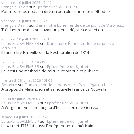
vendredi 10
juillet 2026
17h40
François Davin
sur
Éphéméride du 8 juillet
Pourriez-vous nous en dire un peu plus sur cette méthode ?
vendredi 10
juillet 2026
17h35
François Davin
sur
Dans notre Éphéméride de ce jour : de Vitrolles...
Très heureux de vous avoir un peu aidé, sur ce sujet en...
vendredi 10
juillet 2026
12h15
Loius-Eric SALEMBIER
sur
Dans notre Éphéméride de ce jour : de
Vitrolles...
Il faut relire Bainville sur la Restauration de 1814,...
jeudi 09
juillet 2026
09h35
Loius-Eric SALEMBIER
sur
Éphéméride du 8 juillet
j'ai écrit une méthode de calculs, reconnue et publiée...
mercredi 08
juillet 2026
13h05
Setadire
sur
Dans le monde et dans notre Pays légal en folie...
A propos de Mélanchon et sa nouvelle France La Nouvelle...
mardi 07
juillet 2026
09h50
Loius-Eric SALEMBIER
sur
Éphéméride du 6 juillet
A Wagram, l'Artillerie (aujourd'hui, ce serait le Génie...
samedi 04
juillet 2026
08h45
Loius-Eric SALEMBIER
sur
Éphéméride du 4 juillet
Le 4 juillet 1776 fut aussi l'indépendance américaine,...